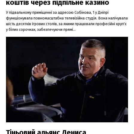
коштів через підпільне казино
У підвальному приміщенні за адресою Собінова, 1 у Дніпрі
функціонувала повномасштабна телевізійна студія. Вона налічувала
шість десятків ігрових столів, за якими працювали професійні круп'є
у білих сорочках, забезпечуючи прямі...
Тіньовий альянс Дениса