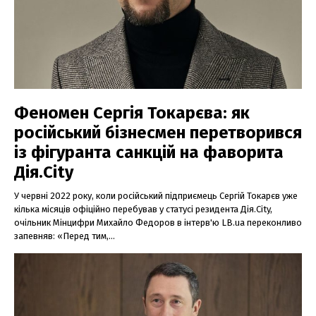
Феномен Сергія Токарєва: як
російський бізнесмен перетворився
із фігуранта санкцій на фаворита
Дія.City
У червні 2022 року, коли російський підприємець Сергій Токарєв уже
кілька місяців офіційно перебував у статусі резидента Дія.City,
очільник Мінцифри Михайло Федоров в інтерв'ю LB.ua переконливо
запевняв: «Перед тим,...