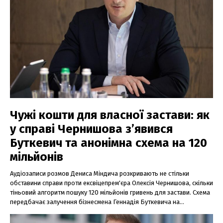
Чужі кошти для власної застави: як
у справі Чернишова з’явився
Буткевич та анонімна схема на 120
мільйонів
Аудіозаписи розмов Дениса Міндича розкривають не стільки
обставини справи проти ексвіцепрем'єра Олексія Чернишова, скільки
тіньовий алгоритм пошуку 120 мільйонів гривень для застави. Схема
передбачає залучення бізнесмена Геннадія Буткевича на...