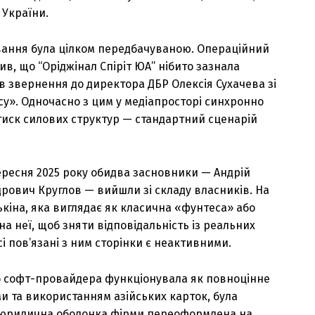
 України.
ування була цілком передбачуваною. Операційний
в, що “Оріджінал Спіріт ЮА” нібито зазнала
ив звернення до директора ДБР Олексія Сухачева зі
су». Одночасно з цим у медіапросторі синхронно
тиск силових структур — стандартний сценарій
вересня 2025 року обидва засновники — Андрій
рович Круглов — вийшли зі складу власників. На
кіна, яка виглядає як класична «фунтеса» або
а неї, щоб зняти відповідальність із реальних
сі пов’язані з ним сторінки є неактивними.
го софт-провайдера функціонувала як повноцінне
и та використанням азійських карток, була
, юридична оболонка фірми переоформлена на