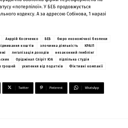
татусу «потерпілої». У БЕБ продовжується
ьного кодексу. А за адресою Собінова, 1 наразі
Андрій Косяченко
БЕБ
бюро економічної безпеки
відмивання коштів
злочинна діяльність
КРАІЛ
ежі
легалізація доходів
незаконний гемблінг
асник
Оріджінал Спіріт ЮА
підпільна студія
я грошей
ухилення від податків
Фіктивні компанії
Twitter
Pinterest
WhatsApp