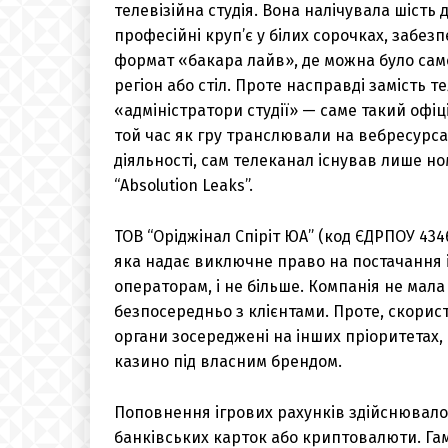
телевізійна студія. Вона налічувала шість
професійні круп’є у білих сорочках, забе
формат «бакара лайв», де можна було сам
регіон або стіл. Проте насправді замість 
«адміністратори студії» — саме такий офіц
той час як гру транслювали на вебресурса
діяльності, сам телеканал існував лише но
“Absolution Leaks”.
ТОВ “Оріджінал Спіріт ЮА” (код ЄДРПОУ 4346
яка надає виключне право на постачання 
операторам, і не більше. Компанія не мал
безпосередньо з клієнтами. Проте, скори
органи зосереджені на інших пріоритетах,
казино під власним брендом.
Поповнення ігрових рахунків здійснювало
банківських карток або криптовалюти. Га