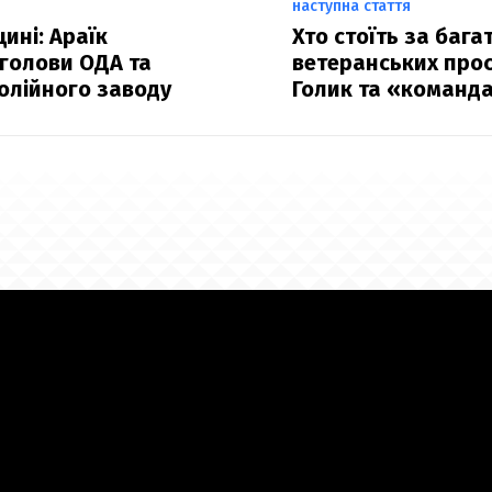
наступна стаття
ині: Араїк
Хто стоїть за ба
 голови ОДА та
ветеранських прос
олійного заводу
Голик та «команда