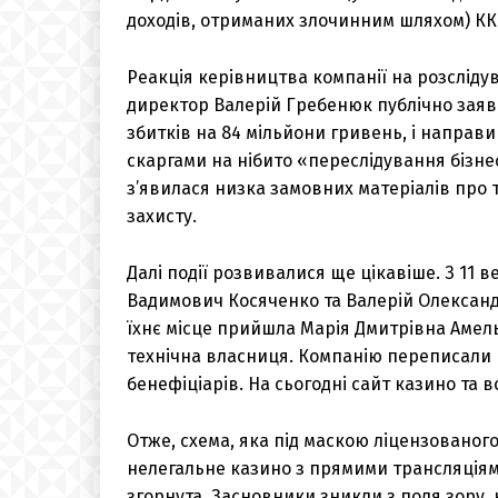
доходів, отриманих злочинним шляхом) КК
Реакція керівництва компанії на розслід
директор Валерій Гребенюк публічно заяви
збитків на 84 мільйони гривень, і направ
скаргами на нібито «переслідування бізне
з’явилася низка замовних матеріалів про 
захисту.
Далі події розвивалися ще цікавіше. З 11 
Вадимович Косяченко та Валерій Олександ
їхнє місце прийшла Марія Дмитрівна Амель
технічна власниця. Компанію переписали н
бенефіціарів. На сьогодні сайт казино та в
Отже, схема, яка під маскою ліцензовано
нелегальне казино з прямими трансляціям
згорнута. Засновники зникли з поля зору