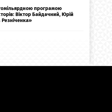
гатомільярдною програмою
торів: Віктор Байдачний, Юрій
 Резніченка»