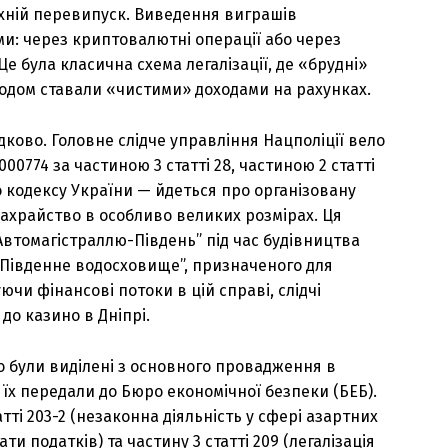
 їхній перевипуск. Виведення виграшів
: через криптовалютні операції або через
е була класична схема легалізації, де «брудні»
годом ставали «чистими» доходами на рахунках.
ково. Головне слідче управління Нацполіції вело
774 за частиною 3 статті 28, частиною 2 статті
о кодексу України — йдеться про організовану
ахрайство в особливо великих розмірах. Ця
Автомагістраллю-Південь” під час будівництва
– Південне водосховище”, призначеного для
чи фінансові потоки в цій справі, слідчі
до казино в Дніпрі.
о були виділені з основного провадження в
 їх передали до Бюро економічної безпеки (БЕБ).
тті 203-2 (незаконна діяльність у сфері азартних
лати податків) та частину 3 статті 209 (легалізація