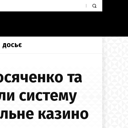
ДОСЬЄ
осяченко та
ли систему
ільне казино