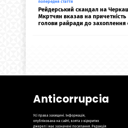
попередня стаття
Рейдерський скандал на Черкащ
Мкртчян вказав на причетність
голови райради до захоплення 
Anticorrupcia
Усі права захищені. Інформація,
опублікована на сайті, взята з відкритих
джерел і має зазначені посилання. Редакція