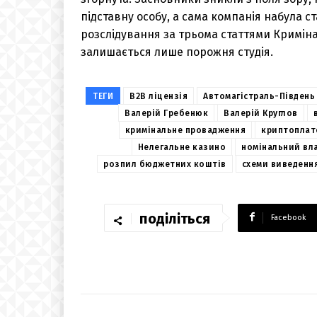
підставну особу, а сама компанія набула с
розслідування за трьома статтями Кримінал
залишається лише порожня студія.
ТЕГИ
B2B ліцензія
Автомагістраль-Південь
Валерій Гребенюк
Валерій Круглов
кримінальне провадження
криптоплат
Нелегальне казино
номінальний вл
розпил бюджетних коштів
схеми виведенн
поділіться
Facebook