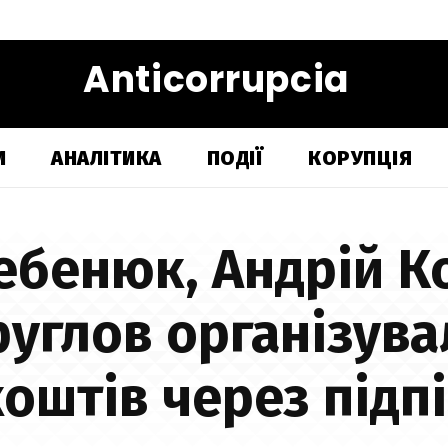
Anticorrupcia
И
АНАЛІТИКА
ПОДІЇ
КОРУПЦІЯ
ебенюк, Андрій К
руглов організува
оштів через підп