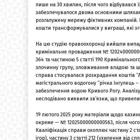
лише на 30 хвилин, після чого відбувався
забезпечувалося двома основними шляхами
розгалужену мережу фіктивних компаній. Ц
кошти трансформувалися у виграші, які з
На цю студію правоохоронці вийшли випад
кримінальне провадження № 12024000000000
364 та частиною 5 статті 190 Кримінальног
злочинну групу, зловживання владою та ш
справа стосувалася розкрадання коштів “
магістрального водогону “річка Інгулець 
забезпечення водою Кривого Рогу. Аналізую
несподівано виявили зв’язки, що привели 
19 лютого 2025 року матеріали щодо казин
окреме — № 12025000000000563, після чого
Кваліфікація справи охоплює частину 2 ста
ігор), частину 3 статті 212 (ухилення від сп