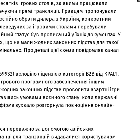
 десятків ігрових столів, за якими працювали
зпечуючи прямі трансляції. Гравцям пропонували
остійно обрати дилера з України, конкретний
телеведучих за ігровими столами перебували
ійний статус був прописаний у їхніх документах. У
х, що не мали жодних законних підстав для такої
мінально. Про деталі цієї схеми повідомляє канал
9932) володіло ліцензією категорії B2B від КРАІЛ,
ігрового програмного забезпечення іншим
а жодних законних підстав проводити азартні ігри
ставшись умовами воєнного стану, коли державні
 фірма зухвало розгорнула повноцінне онлайн-
ся переважно за допомогою азійських
манці для транзакцій видавалися користувачам