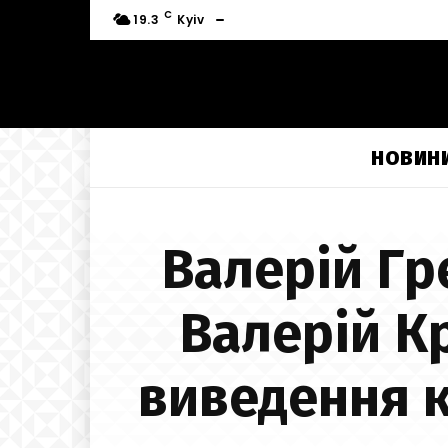
C
19.3
Kyiv
НОВИН
Валерій Гр
Валерій К
виведення к