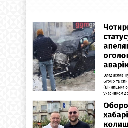
Чотири
статус
апеляц
оголо
аварі
Владислав К
Group та син
(Вінницька о
учасником д
Оборо
хабарі
колиш