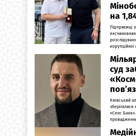
Міноб
на 1,8
Підприємці з
ексчиновник
розслідуванн
корупційної 
Мільяр
суд з
«Косм
пов’я
Київський а
зберігалися 
«Сенс Банк»
провадження,
Медійн