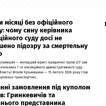
 місяці без офіційного
у: чому сину керівника
ійного суду досі не
шено підозру за смертельну
ю
узьмишин — молодший юрист юридичної групи LCF Law
 очільника 7-го апеляційного адміністративного суду
бласть) Віталія Кузьмишина — 15 лютого 2026 року став
орожньо-транспортної...
нні замовлення під куполом
в: Гринкевичів та
нього представника