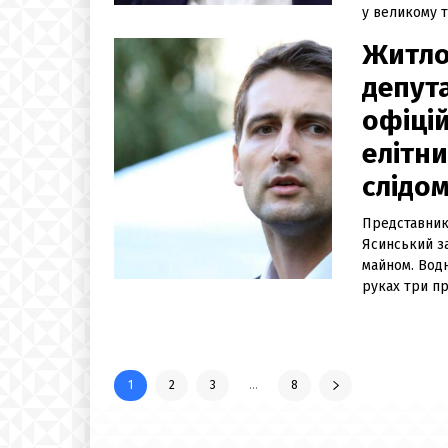
у великому т
Житло
депут
офіцій
елітн
слідо
Представник 
Ясинський з
майном. Вод
руках три пр
1
2
3
...
8