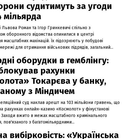
орони судитимуть за угоди
4 мільярда
і Львова Роман та Ігор Гринкевичі спільно з
ом оборонного відомства опинилися в центрі
я масштабних махінацій. Їх підозрюють у побудові
мережі для отримання військових підрядів, загальний...
дні оборудки в гемблінгу:
аблокував рахунки
олота» Токарєва у банку,
заному з Міндичем
пеляційний суд наклав арешт на 103 мільйони гривень, що
на рахунках онлайн-казино «Космолот» у фінустанові
. Заходи вжито в межах масштабного кримінального
 пов'язаного з багатомільярдними...
а вибірковість: «Українська