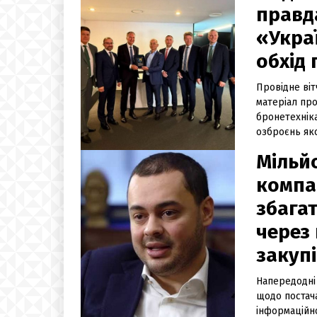
правд
«Укра
обхід 
Провідне ві
матеріал пр
бронетехнік
озброєнь яко
Мільй
компа
збагат
через 
закупі
Напередодні
щодо постач
інформаційн