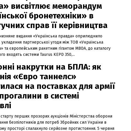
а» висвітлює меморандум
їнської бронетехніки» в
гучних справ її керівництва
тчизняне видання «Українська правда» оприлюднило
о укладення партнерської угоди між ТОВ «Українська
а» та європейським ракетним гігантом MBDA, до каталогу
го входять системи Taurus KEPD 350,...
онні накрутки на БПЛА: як
нія «Євро таннелс»
илася на поставках для армії
прогалини в системі
влі
 старту перших прозорих аукціонів Міністерства оборони
ання безпілотників для потреб Збройних сил України в
ому просторі спалахнуло серйозне протистояння. 5 червня