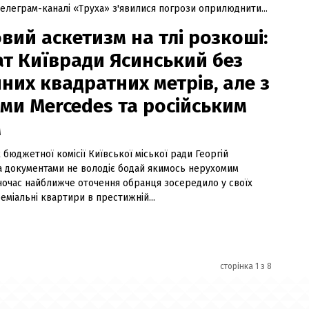
елеграм-каналі «Труха» з'явилися погрози оприлюднити...
вий аскетизм на тлі розкоші:
ат Київради Ясинський без
них квадратних метрів, але з
ими Mercedes та російським
м
бюджетної комісії Київської міської ради Георгій
а документами не володіє бодай якимось нерухомим
ночас найближче оточення обранця зосередило у своїх
еміальні квартири в престижній...
сторінка 1 з 8