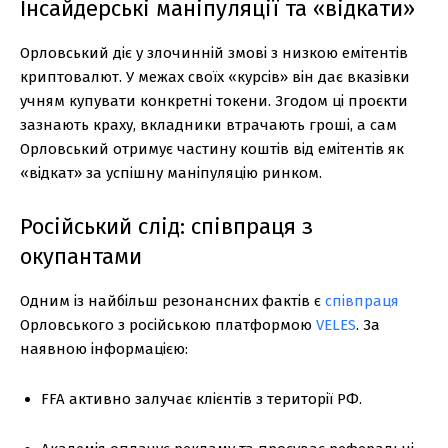
Інсайдерські маніпуляції та «відкати»
Орловський діє у злочинній змові з низкою емітентів
криптовалют. У межах своїх «курсів» він дає вказівки
учням купувати конкретні токени. Згодом ці проєкти
зазнають краху, вкладники втрачають гроші, а сам
Орловський отримує частину коштів від емітентів як
«відкат» за успішну маніпуляцію ринком.
Російський слід: співпраця з
окупантами
Одним із найбільш резонансних фактів є
співпраця
Орловського з російською платформою
VELES
. За
наявною інформацією:
FFA активно залучає клієнтів з території РФ.