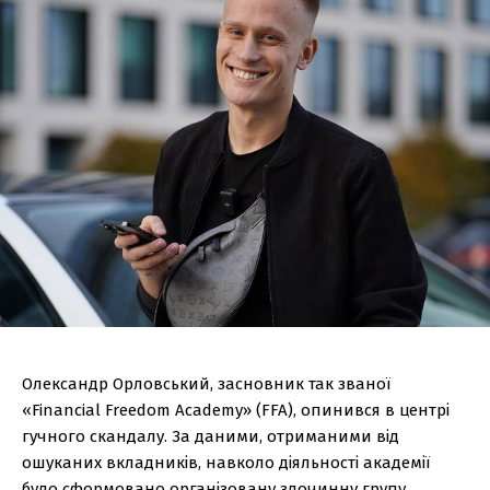
Олександр Орловський, засновник так званої
«Financial Freedom Academy» (FFA), опинився в центрі
гучного скандалу. За даними, отриманими від
ошуканих вкладників, навколо діяльності академії
було сформовано організовану злочинну групу,