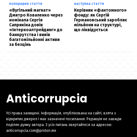
попередня стаття
наступна стаття
«Вугільний магнат»
Керівник «фантомного»
Дмитро Коваленко через
фонду: як Сергій
номінала Сергія
Германовський заробляє
Саприкіна довів
мільйони на структурі,
«Інтеркоалтрейдинг» до
що ліквідується
банкрутства і вивів
багатомільйонні активи
за безцінь
Anticorrupcia
Усі права захищені. Інформація, опублікована на сайті, взята з
відкритих джерел і має зазначені посилання. Редакція не завжди
поділяє думку автора. З усіх питань звертайтеся за адресою:
anticorrupcia.com@proton.me