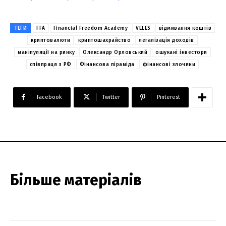
ТЕГИ
FFA
Financial Freedom Academy
VELES
відмивання коштів
криптовалюти
криптошахрайство
легалізація доходів
маніпуляції на ринку
Олександр Орловський
ошукані інвестори
співпраця з РФ
Фінансова піраміда
фінансові злочини
Facebook
Twitter
Pinterest
Більше матеріалів