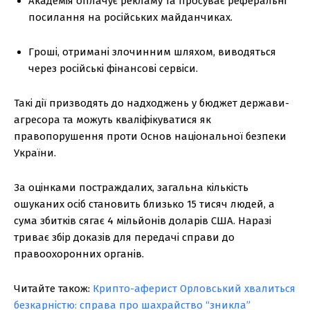
Академія оплачує рекламу та просуває реферальні
посилання на російських майданчиках.
Гроші, отримані злочинним шляхом, виводяться
через російські фінансові сервіси.
Такі дії призводять до надходжень у бюджет держави-
агресора та можуть кваліфікуватися як
правопорушення проти Основ національної безпеки
України.
За оцінками постраждалих, загальна кількість
ошуканих осіб становить близько 15 тисяч людей, а
сума збитків сягає 4 мільйонів доларів США. Наразі
триває збір доказів для передачі справи до
правоохоронних органів.
Читайте також:
Крипто-аферист Орловський хвалиться
безкарністю: справа про шахрайство “зникла”