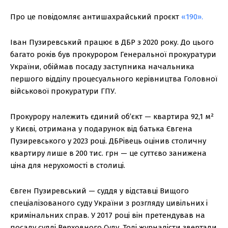
Про це повідомляє антишахрайський проєкт
«190».
Іван Пузиревський працює в ДБР з 2020 року. До цього
багато років був прокурором Генеральної прокуратури
України, обіймав посаду заступника начальника
першого відділу процесуального керівництва Головної
військової прокуратури ГПУ.
Прокурору належить єдиний об’єкт — квартира 92,1 м²
у Києві, отримана у подарунок від батька Євгена
Пузиревського у 2023 році. ДБРівець оцінив столичну
квартиру лише в 200 тис. грн — це суттєво занижена
ціна для нерухомості в столиці.
Євген Пузиревський — суддя у відставці Вищого
спеціалізованого суду України з розгляду цивільних і
кримінальних справ. У 2017 році він претендував на
посаду судді Верховного Суду. Тоді журналісти звертали