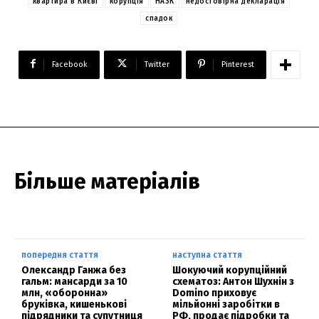
квартира в Києві
корупція
НАЗК
недостовірна декларація
спадок
Facebook
Twitter
Pinterest
Більше матеріалів
попередня стаття
наступна стаття
Олександр Ганжа без
Шокуючий корупційний
гальм: мансарди за 10
схематоз: Антон Шухнін з
млн, «оборонна»
Domino приховує
бруківка, кишенькові
мільйонні заробітки в
підрядники та супутниця
РФ, продає підробки та