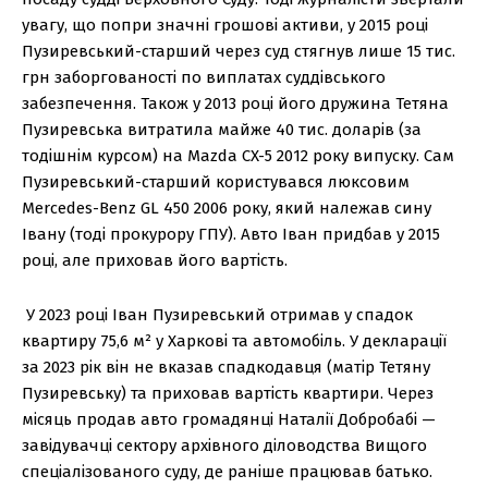
увагу, що попри значні грошові активи, у 2015 році
Пузиревський-старший через суд стягнув лише 15 тис.
грн заборгованості по виплатах суддівського
забезпечення. Також у 2013 році його дружина Тетяна
Пузиревська витратила майже 40 тис. доларів (за
тодішнім курсом) на Mazda CX-5 2012 року випуску. Сам
Пузиревський-старший користувався люксовим
Mercedes-Benz GL 450 2006 року, який належав сину
Івану (тоді прокурору ГПУ). Авто Іван придбав у 2015
році, але приховав його вартість.
У 2023 році Іван Пузиревський отримав у спадок
квартиру 75,6 м² у Харкові та автомобіль. У декларації
за 2023 рік він не вказав спадкодавця (матір Тетяну
Пузиревську) та приховав вартість квартири. Через
місяць продав авто громадянці Наталії Добробабі —
завідувачці сектору архівного діловодства Вищого
спеціалізованого суду, де раніше працював батько.