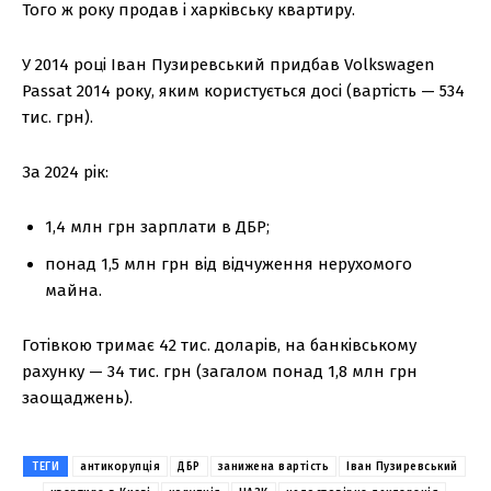
Того ж року продав і харківську квартиру.
У 2014 році Іван Пузиревський придбав Volkswagen
Passat 2014 року, яким користується досі (вартість — 534
тис. грн).
За 2024 рік:
1,4 млн грн зарплати в ДБР;
понад 1,5 млн грн від відчуження нерухомого
майна.
Готівкою тримає 42 тис. доларів, на банківському
рахунку — 34 тис. грн (загалом понад 1,8 млн грн
заощаджень).
ТЕГИ
антикорупція
ДБР
занижена вартість
Іван Пузиревський