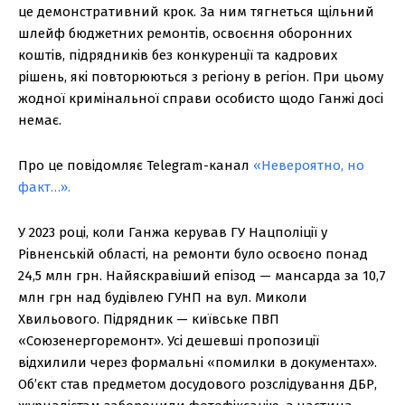
це демонстративний крок. За ним тягнеться щільний
шлейф бюджетних ремонтів, освоєння оборонних
коштів, підрядників без конкуренції та кадрових
рішень, які повторюються з регіону в регіон. При цьому
жодної кримінальної справи особисто щодо Ганжі досі
немає.
Про це повідомляє Telegram-канал
«Невероятно, но
факт…».
У 2023 році, коли Ганжа керував ГУ Нацполіції у
Рівненській області, на ремонти було освоєно понад
24,5 млн грн. Найяскравіший епізод — мансарда за 10,7
млн грн над будівлею ГУНП на вул. Миколи
Хвильового. Підрядник — київське ПВП
«Союзенергоремонт». Усі дешевші пропозиції
відхилили через формальні «помилки в документах».
Об’єкт став предметом досудового розслідування ДБР,