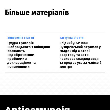
Більше матеріалів
попередня стаття
наступна стаття
Суддю Григорія
Слідчий ДБР Іван
Шабрацького з Київщини
Пузиревський отримав у
вважають
спадок від матері
недоброчесним:
квартиру та авто,
проблеми з
приховав спадкодавця
деклараціями та
та продав усе за майже 2
поясненнями
млн грн