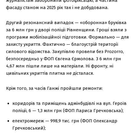
журналістам заборонили фотофіксацію, а частина
фасаду станом на 2025 рік так і не добудована.
Другий резонансний випадок — «оборонна» бруківка
за 6 млн грн у дворі поліції Рівненщини. Гроші взяли з
програми мобілізаційної підготовки. Формально — для
захисту укриття. Фактично — благоустрій території
силового відомства. Закупівлю провели без Prozorro,
безпосередньо у ФОП Євгена Єрмолова. З 6 млн грн
4,67 млн пішли лише на матеріали. Ні фронту, ні
цивільних укриттів плитка не дісталася.
Крім того, за часів Ганжі пройшли ремонти:
коридорів та приміщень адмінбудівлі на вул. Героїв
поліції, 6 — 1,3 млн грн (ФОП Лариса Гречковська);
електромереж — 998,9 тис. грн (ФОП Олександр
Гречковський);