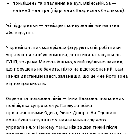
приміщень та опалення на вул. Відінській, 5а —
майже 3 млн грн (підрядник Владислав Смольков).
Усі підрядники — немісцеві, конкуренція мінімальна
або відсутня.
У кримінальних матеріалах фігурують співробітники
управління капбудівництва, логістики та закупівель
ГУНП, зокрема Микола Мінько, який публічно заявив,
що порушень не бачить. Ніхто не відсторонений. Сам
Ганжа дистанціювався, заявивши, що це «не його зона
відповідальності».
Окрема та показова лінія — Інна Власова, полковник
поліції, яка супроводжує Ганжу за всіма
призначеннями: Одеса, Рівне, Дніпро. На Одещині
вона була заступником начальника слідчого
управління. У Рівному менш ніж за два тижні після