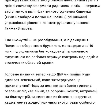
приходу Ганжі стала заступником начальника ГУНП. У
Дніпрі спочатку оформили радником, потім — першим
заступником після фактичного усунення Сліпчука
(який незабаром поїхав на Волинь). Усі ключові
управлінські рішення концентрувалися у тандемі
Ганжа–Власова.
І на цьому тлі — не розслідування, а підвищення.
Людина з оборонною бруківкою, мансардами за 10
млн, підрядниками без конкуренції та лояльною
супутницею по регіонах отримує контроль над однією
з ключових областей країни.
Головне питання тепер не до ДБР чи поліції. Куди
дивився Зеленський, коли затверджував це
призначення? Чому за десятки мільйонів гривень,
освоєних під час війни, за оборонні кошти, витрачені
на благоустрій, за системне витіснення незручних
кадрів немає жодної кримінальної справи особисто