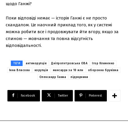
щодо Ганжі?
Поки відповіді немає — історія Ганжі є не просто
скандалом. Це наочний приклад того, як у системі
можна робити все і продовжувати йти вгору, якщо за
спиною — мовчання та повна відсутність
відповідальності.
ТЕГИ
антикорупція
Дніпропетровська ОВА
Ігор Клименко
Інна Власова
корупція
мансарда за 10 млн
оборонна бруківка
Олександр Ганжа
підрядники
Facebook
Twitter
Pinterest