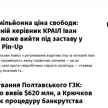
мільйонна ціна свободи:
ній керівник КРАІЛ Іван
може вийти під заставу у
 Pin-Up
льник Комісії з регулювання азартних ігор та лотерей Іван
у інкримінують низку серйозних злочинів — аж до
 сили проти співробітника слідчого ізолятора, — отримав
 можливість...
вання Полтавського ГЗК:
о вивів $620 млн, а Крючков
є процедуру банкрутства