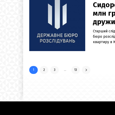
Сидор
млн гр
дружин
Старший слі
бюро розслі
квартиру в К
1
2
3
...
13