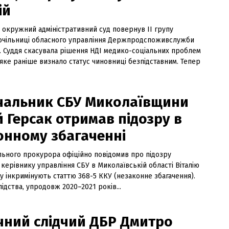
ій
 окружний адміністративний суд повернув II групу
і очільниці обласного управління Держпродспоживслужби
й. Суддя скасувала рішення НДІ медико-соціальних проблем
, яке раніше визнало статус чиновниці безпідставним. Тепер
чальник СБУ Миколаївщини
й Герсак отримав підозру в
онному збагаченні
льного прокурора офіційно повідомив про підозру
ерівнику управління СБУ в Миколаївській області Віталію
у інкримінують статтю 368-5 ККУ (незаконне збагачення).
лідства, упродовж 2020–2021 років...
чний слідчий ДБР Дмитро