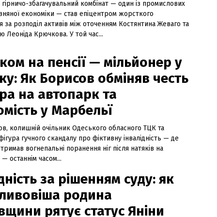
 гірничо-збагачувальний комбінат — один із промислових
чизняної економіки — став епіцентром жорсткого
 за розподіл активів між оточенням Костянтина Жеваго та
ю Леоніда Крючкова. У той час...
ком на пенсії — мільйонер у
ку: Як Борисов обміняв честь
ра на автопарк та
омість у Марбельї
ов, колишній очільник Одеського обласного ТЦК та
ігура гучного скандалу про фіктивну інвалідність — де
тримав вогнепальні поранення ніг після натяків на
— останнім часом...
дність за рішенням суду: як
ливовіша родина
вщини рятує статус Яніни