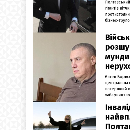
Полтавський
гігантів віт
протистояння
бізнес-групо
Військ
розшу
мунди
нерух
Євген Борис
центральна ф
потерпілий о
хабарництво 
Інвалі
найвп
Полта