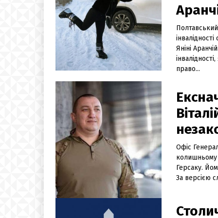
Аранч
Полтавський
інвалідност
Яніні Аранчі
інвалідності
право...
Ексна
Віталі
незак
Офіс Генера
колишньому к
Герсаку. Йом
За версією с
Столи