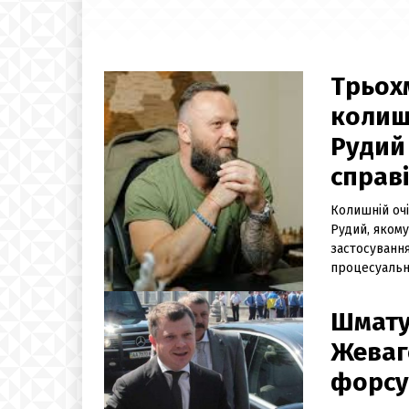
Трьох
колиш
Рудий 
справі
Колишній очі
Рудий, яком
застосування
процесуальну
Шмату
Жеваг
форсу