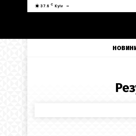
C
37.6
Kyiv
НОВИН
Рез