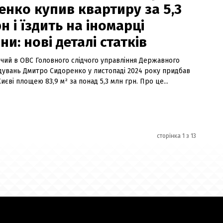
енко купив квартиру за 5,3
н і їздить на іномарці
и: нові деталі статків
дчий в ОВС Головного слідчого управління Державного
дувань Дмитро Сидоренко у листопаді 2024 року придбав
иєві площею 83,9 м² за понад 5,3 млн грн. Про це...
сторінка 1 з 13