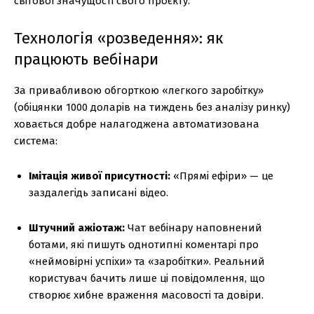
світової значущості свого проєкту.
Технологія «розведення»: як
працюють вебінари
За привабливою обгорткою «легкого заробітку»
(обіцянки 1000 доларів на тиждень без аналізу ринку)
ховається добре налагоджена автоматизована
система:
Імітація живої присутності:
«Прямі ефіри» — це
заздалегідь записані відео.
Штучний ажіотаж:
Чат вебінару наповнений
ботами, які пишуть однотипні коментарі про
«неймовірні успіхи» та «заробітки». Реальний
користувач бачить лише ці повідомлення, що
створює хибне враження масовості та довіри.