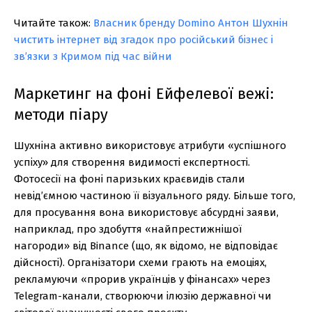
Читайте також:
Власник бренду Domino Антон Шухнін
чистить інтернет від згадок про російський бізнес і
зв’язки з Кримом під час війни
Маркетинг на фоні Ейфелевої вежі:
методи піару
Шухніна активно використовує атрибути «успішного
успіху» для створення видимості експертності.
Фотосесії на фоні паризьких краєвидів стали
невід’ємною частиною її візуального ряду. Більше того,
для просування вона використовує абсурдні заяви,
наприклад, про здобуття «найпрестижнішої
нагороди» від Binance (що, як відомо, не відповідає
дійсності). Організатори схеми грають на емоціях,
рекламуючи «прорив українців у фінансах» через
Telegram-канали, створюючи ілюзію державної чи