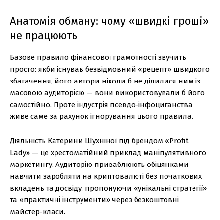
Анатомія обману: чому «швидкі гроші»
не працюють
Базове правило фінансової грамотності звучить
просто: якби існував безвідмовний «рецепт» швидкого
збагачення, його автори ніколи б не ділилися ним із
масовою аудиторією — вони використовували б його
самостійно. Проте індустрія псевдо-інфоциганства
живе саме за рахунок ігнорування цього правила.
Діяльність Катерини Шухніної під брендом «Profit
Lady» — це хрестоматійний приклад маніпулятивного
маркетингу. Аудиторію приваблюють обіцянками
навчити заробляти на криптовалюті без початкових
вкладень та досвіду, пропонуючи «унікальні стратегії»
та «практичні інструменти» через безкоштовні
майстер-класи.