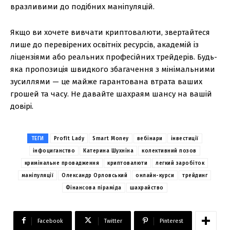
вразливими до подібних маніпуляцій.
Якщо ви хочете вивчати криптовалюти, звертайтеся
лише до перевірених освітніх ресурсів, академій із
ліцензіями або реальних професійних трейдерів. Будь-
яка пропозиція швидкого збагачення з мінімальними
зусиллями — це майже гарантована втрата ваших
грошей та часу. Не давайте шахраям шансу на вашій
довірі.
ТЕГИ
Profit Lady
Smart Money
вебінари
інвестиції
інфоциганство
Катерина Шухніна
колективний позов
кримінальне провадження
криптовалюти
легкий заробіток
маніпуляції
Олександр Орловський
онлайн-курси
трейдинг
Фінансова піраміда
шахрайство
Facebook
Twitter
Pinterest