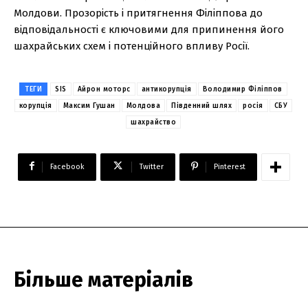
Молдови. Прозорість і притягнення Філіппова до
відповідальності є ключовими для припинення його
шахрайських схем і потенційного впливу Росії.
ТЕГИ
SIS
Айрон моторс
антикорупція
Володимир Філіппов
корупція
Максим Гушан
Молдова
Південний шлях
росія
СБУ
шахрайство
Facebook
Twitter
Pinterest
Більше матеріалів