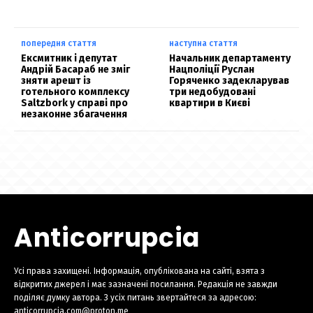
попередня стаття
наступна стаття
Ексмитник і депутат
Начальник департаменту
Андрій Басараб не зміг
Нацполіції Руслан
зняти арешт із
Горяченко задекларував
готельного комплексу
три недобудовані
Saltzbork у справі про
квартири в Києві
незаконне збагачення
Anticorrupcia
Усі права захищені. Інформація, опублікована на сайті, взята з
відкритих джерел і має зазначені посилання. Редакція не завжди
поділяє думку автора. З усіх питань звертайтеся за адресою:
anticorrupcia.com@proton.me