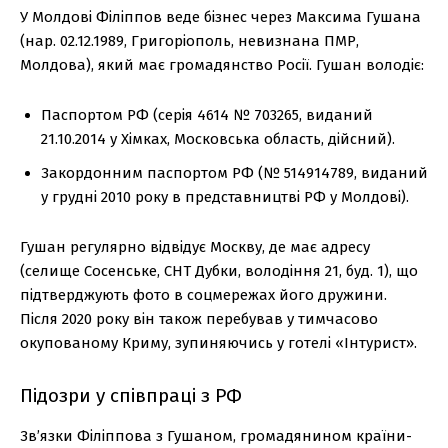
У Молдові Філіппов веде бізнес через Максима Гушана
(нар. 02.12.1989, Григоріополь, невизнана ПМР,
Молдова), який має громадянство Росії. Гушан володіє:
Паспортом РФ (серія 4614 № 703265, виданий
21.10.2014 у Хімках, Московська область, дійсний).
Закордонним паспортом РФ (№ 514914789, виданий
у грудні 2010 року в представництві РФ у Молдові).
Гушан регулярно відвідує Москву, де має адресу
(селище Сосенське, СНТ Дубки, володіння 21, буд. 1), що
підтверджують фото в соцмережах його дружини.
Після 2020 року він також перебував у тимчасово
окупованому Криму, зупиняючись у готелі «Інтурист».
Підозри у співпраці з РФ
Зв’язки Філіппова з Гушаном, громадянином країни-