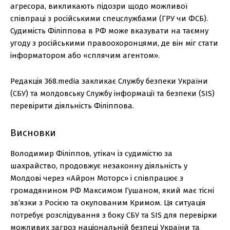
агресора, викликають підозри щодо можливої
співпраці з російськими спецслужбами (ГРУ чи ФСБ).
Судимість Філіппова в РФ може вказувати на таємну
угоду з російськими правоохоронцями, де він міг стати
інформатором або «сплячим агентом».
Редакція 368.media закликає Службу безпеки України
(СБУ) та молдовську Службу інформації та безпеки (SIS)
перевірити діяльність Філіппова.
Висновки
Володимир Філіппов, утікач із судимістю за
шахрайство, продовжує незаконну діяльність у
Молдові через «Айрон Моторс» і співпрацює з
громадянином РФ Максимом Гушаном, який має тісні
зв’язки з Росією та окупованим Кримом. Ця ситуація
потребує розслідування з боку СБУ та SIS для перевірки
можливих загроз національній безпеці України та