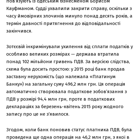
пов’язують із одеським бізнесменом Борисом
Кауфманом. Судді ухвалили закрити справу, оскільки з
часу ймовірних злочинів минуло понад десять років, а
термін давності притягнення до відповідальності
закінчився.
Зотєєвій інкримінували ухилення від сплати податків у
особливо великих розмірах — держава втратила
понад 102 мільйони гривень ПДВ. За версією слідства,
схема була досить простою: у 2015 році банк продав
заставну нерухомість (що належала «Платинум
Банку») на загальну суму 496,2 млн грн. Ця операція
автоматично створювала податкове зобов’язання з
ПДВ у розмірі 94,4 млн грн, проте в податкових
деклараціях за березень-квітень 2015 року жодного
запису про це не з’явилося.
Згодом, коли банк поновив статус платника ПДВ, була
проведена ще одна операція на 46,2 млн грн, з якої в