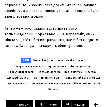
справа в НАБУ закінчилася досить м’яко: він визнав
крадіжку 2,5 мільярда, повернув один — і справа була
врегульована угодою.
Тепер же «тихо» закрилася і справа його
топменеджерки. Формально — на нереабілітуючих
підставах, тобто без виправдання, але й без жодного
вироку. Час зіграв на користь обвинуваченої.
ТЕГИ
Борис Кауфман
економічні злочини
закриття кримінального провадження
збитки держави
корупційні справи
Людмила Зотєєва
нереабілітуючі підстави
одеський бізнес
ПДВ
Платинум Банк
Приморський районний суд
строки давності
ухилення від сплати податків
Фінансові махінації
Фінбанк
Facebook
Twitter
Pinterest