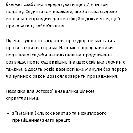
бюджет «забули» перерахувати ще 7,7 млн грн
податку. Слідчі також вважали, що Зотєєва свідомо
вносила неправдиві дані в офіційні документи, щоб
приховати ці зобов’язання.
Під час судового засідання прокурор не виступив
проти закриття справи. Натомість представники
податкової служби наполягали на продовженні
розгляду, проте суд вирішив інакше: оскільки злочин є
тяжким, а десять років давності вже минули без перерв
чи зупинок, закон дозволяє закрити провадження.
Наслідки для Зотєєвої виявилися цілком
сприятливими:
з її майна (кількох квартир та нежитлового
приміщення) знято арешт;