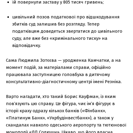
їй повернули заставу у 805 тисяч гривень;
цивільний позов податкової про відшкодування
збитків суд залишив без розгляду. Тепер
податківцям доведеться звертатися до цивільного
суду, але вже без «кримінального тиску» на
відповідачку.
Сама Людмила Зотєєва — уродженка Камчатки, а на
момент подій, за матеріалами справи, офіційно
працювала заступницею головбуха в дитячому
консультативно-діагностичному центрі імені Резніка.
Варто нагадати, хто такий Борис Кауфман, із яким
пов’язують цю справу. Це фігура, чиє ім’я фігурує в
історії краху одразу кількох банків («Фінбанк»,
«Платинум Банк», «Укрбудінвестбанк»), а також у
скандалах навколо одеського аеропорту та тютюнової
монополії «ДЛ Солюшн». Цікаво, що його власна