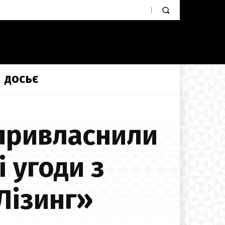
ДОСЬЄ
 привласнили
 угоди з
Лізинг»