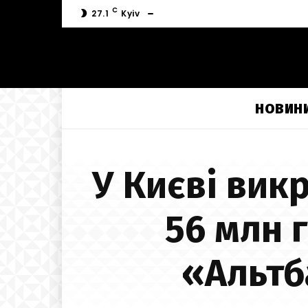
C
27.1
Kyiv
НОВИН
У Києві вик
56 млн 
«Альтб