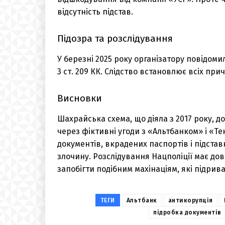
відсутність підстав.
Підозра та розслідування
У березні 2025 року організатору повідомили пр
3 ст. 209 КК. Слідство встановлює всіх при
Висновки
Шахрайська схема, що діяла з 2017 року,
через фіктивні угоди з «Альтбанком» і «Т
документів, вкрадених паспортів і підста
злочину. Розслідування Нацполіції має до
запобігти подібним махінаціям, які підрив
ТЕГИ
Альтбанк
антикорупція
підробка документів