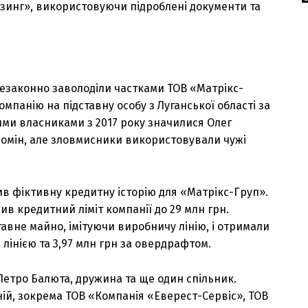
Лізинг», використовуючи підроблені документи та
незаконно заволоділи частками ТОВ «Матрікс-
мпанію на підставну особу з Луганської області за
ми власниками з 2017 року значилися Олег
ромін, але зловмисники використовували чужі
рив фіктивну кредитну історію для «Матрікс-Груп».
шив кредитний ліміт компанії до 29 млн грн.
вне майно, імітуючи виробничу лінію, і отримали
 лінією та 3,97 млн грн за овердрафтом.
 Петро Балюта, дружина та ще один спільник.
ій, зокрема ТОВ «Компанія «Еверест-Сервіс», ТОВ