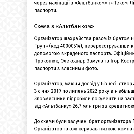
через махінації з «Альтбанком» і «Теком-
паспорти.
Схема з «Альтбанком»
Організатор шахрайства разом із братом 
Груп» (код 40000514), перереєструвавши ко
допомогою вкраденого паспорта. Офіційни
Прокопюк, Олександр Замула та Ігор Кост
паспорти з власними фото.
Організатор, маючи досвід у бізнесі, ство
З січня 2019 по липень 2022 року він збіль
Зловмисники підробили документи на заста
від «Альтбанку» 26,7 млн грн за кредитною
До схеми були залучені брат організатора
Організатор також керував низкою компан