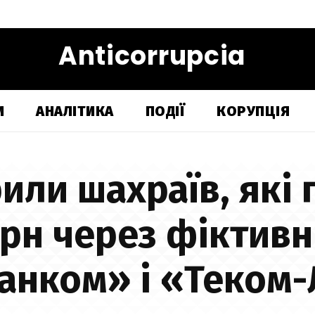
Anticorrupcia
И
АНАЛІТИКА
ПОДІЇ
КОРУПЦІЯ
рили шахраїв, які
грн через фіктивні
анком» і «Теком-