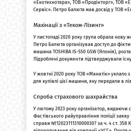
«Екотехнотара», ТОВ «Продінторг», ТОВ «
Сервіс». Петро Балюта мав досвід у ТОВ «Е
Махінації з «Теком-Лізинг»
У листопаді 2020 року група обрала нову ж
Петро Балюта організував доступ до фікти
машина TOSHIBA IS-550 GSW (Японія), розта
Підроблені документи підтверджували існ
У жовтні 2020 року ТОВ «Манатік» уклало з
для купівлі цієї машини, яку передали в лі
Спроба страхового шахрайства
У лютому 2023 року організатор, видаючи 
Фастівського райуправління поліції заяву
справи №12023111310000307 за ч. 4 ст. 358 
відшкодування від компанії «УСГ». Проте ч