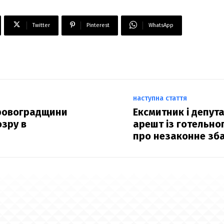
Twitter
Pinterest
WhatsApp
наступна стаття
іровоградщини
Ексмитник і депута
озру в
арешт із готельног
про незаконне зб