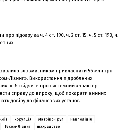
о підозру за ч. 4 ст. 190, ч. 2 ст. 15, ч. 5 ст. 190, ч.
четних.
 дозволила зловмисникам привласнити 56 млн грн
еком-Лізинг». Використання підроблених
вних осіб свідчить про системний характер
вести справу до вироку, щоб покарати винних і
ають довіру до фінансових установ.
Київ
корупція
Матрікс-Груп
Нацполіція
Теком-Лізинг
шахрайство