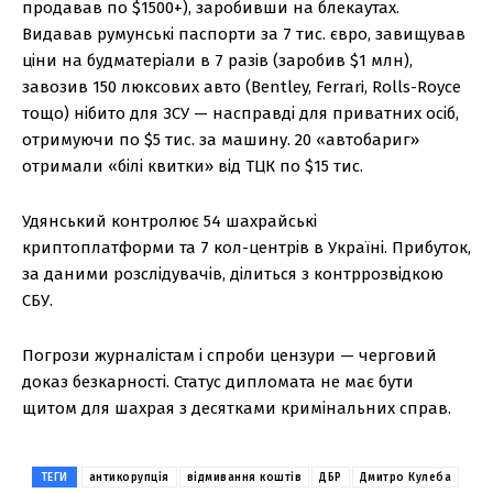
продавав по $1500+), заробивши на блекаутах.
Видавав румунські паспорти за 7 тис. євро, завищував
ціни на будматеріали в 7 разів (заробив $1 млн),
завозив 150 люксових авто (Bentley, Ferrari, Rolls-Royce
тощо) нібито для ЗСУ — насправді для приватних осіб,
отримуючи по $5 тис. за машину. 20 «автобариг»
отримали «білі квитки» від ТЦК по $15 тис.
Удянський контролює 54 шахрайські
криптоплатформи та 7 кол-центрів в Україні. Прибуток,
за даними розслідувачів, ділиться з контррозвідкою
СБУ.
Погрози журналістам і спроби цензури — черговий
доказ безкарності. Статус дипломата не має бути
щитом для шахрая з десятками кримінальних справ.
ТЕГИ
антикорупція
відмивання коштів
ДБР
Дмитро Кулеба