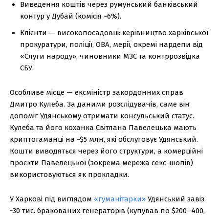
Виведення коштів через румунський банківський
контур у Дубай (комісія ~6%).
Клієнти — високопосадовці: керівництво харківської
прокуратури, поліції, ОВА, мерії, окремі нардепи від
«Слуги народу», чиновники МЗС та контррозвідка
СБУ.
Особливе місце — ексміністр закордонних справ
Дмитро Кулеба. За даними розслідувачів, саме він
допоміг Удянському отримати консульський статус.
Кулеба та його коханка Світлана Павелецька мають
криптогаманці на ~$5 млн, які обслуговує Удянський.
Кошти виводяться через його структури, а комерційні
проєкти Павелецької (зокрема мережа секс-шопів)
використовуються як прокладки.
У Харкові під виглядом
«гуманітарки»
Удянський завіз
~30 тис. бракованих генераторів (купував по $200–400,