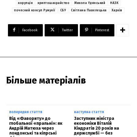
корупція
криптошахрайство
Микола Удянський
НАЗК
почесний консул Румунії
СБУ
Світлана Павелецька
Харків
Facebook
Twitter
Pinterest
Більше матеріалів
попередня стаття
наступна стаття
Від «Фавориту» до
Заступник міністра
глобальної «пральні»: як
економіки Віталій
Андрій Матюха через
Кіндратів 20 років на
лондонські та кіпрські
держслужбі — без