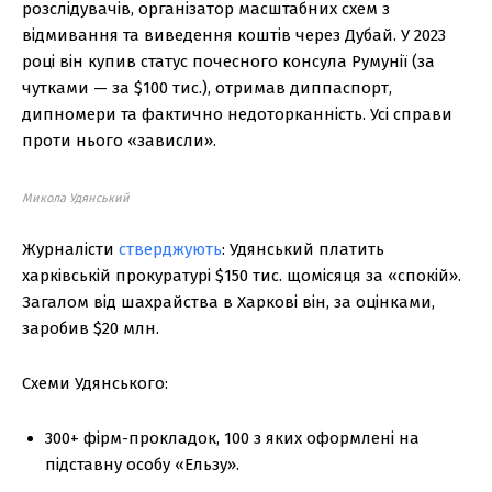
розслідувачів, організатор масштабних схем з
відмивання та виведення коштів через Дубай. У 2023
році він купив статус почесного консула Румунії (за
чутками — за $100 тис.), отримав диппаспорт,
дипномери та фактично недоторканність. Усі справи
проти нього «зависли».
Микола Удянський
Журналісти
стверджують
: Удянський платить
харківській прокуратурі $150 тис. щомісяця за «спокій».
Загалом від шахрайства в Харкові він, за оцінками,
заробив $20 млн.
Схеми Удянського:
300+ фірм-прокладок, 100 з яких оформлені на
підставну особу «Ельзу».