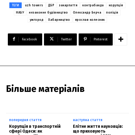
ТЕГИ
uzh towers
ДБР
закарпаття
контрабанда
корупція
НАБУ
незаконне будівництво
Олександр Берча
поліція
ужгород
Хабарництво
ярослав колесник
Facebook
Twitter
Pinterest
Більше матеріалів
попередня стаття
наступна стаття
Корупція в транспортній
Елітне життя науковців:
сфері Одеси: як
що приховують