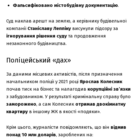
Фальсифіковано містобудівну документацію
.
Суд наклав арешт на землю, а керівнику будівельної
компанії
Станіславу Леппіку
висунули підозру за
ігнорування рішення суду
та продовження
незаконного будівництва.
Поліцейський «дах»
За даними місцевих активістів, після призначення
начальником поліції у 2021 році
Ярослав Колесник
почав тиск на бізнес та налагодив
корупційні зв’язки
з забудовником. У результаті кримінальну справу було
заморожено
, а сам Колесник
отримав двокімнатну
квартиру
в іншому ЖК в якості «подяки».
Крім цього, журналісти повідомляють, що він
відмив
понад 10 млн доларів
, зароблених на: