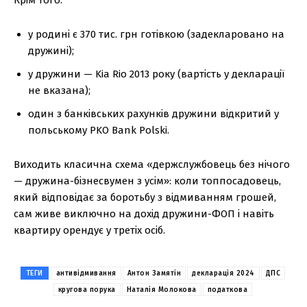
у родині є 370 тис. грн готівкою (задекларовано на
дружині);
у дружини — Kia Rio 2013 року (вартість у декларації
не вказана);
один з банківських рахунків дружини відкритий у
польському PKO Bank Polski.
Виходить класична схема «держслужбовець без нічого
— дружина-бізнесвумен з усім»: коли топпосадовець,
який відповідає за боротьбу з відмиванням грошей,
сам живе виключно на дохід дружини-ФОП і навіть
квартиру орендує у третіх осіб.
ТЕГИ
антивідмивання
Антон Замятін
декларація 2024
ДПС
кругова порука
Наталія Молокова
податкова