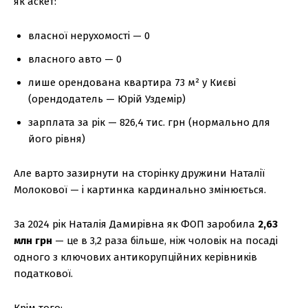
як аскет:
власної нерухомості — 0
власного авто — 0
лише орендована квартира 73 м² у Києві
(орендодатель — Юрій Уздемір)
зарплата за рік — 826,4 тис. грн (нормально для
його рівня)
Але варто зазирнути на сторінку дружини Наталії
Молокової — і картинка кардинально змінюється.
За 2024 рік Наталія Дамирівна як ФОП заробила
2,63
млн грн
— це в 3,2 раза більше, ніж чоловік на посаді
одного з ключових антикорупційних керівників
податкової.
Крім того: