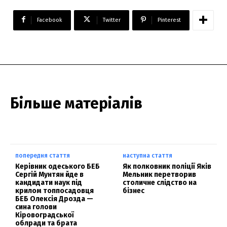
Facebook
Twitter
Pinterest
Більше матеріалів
попередня стаття
наступна стаття
Керівник одеського БЕБ
Як полковник поліції Яків
Сергій Мунтян йде в
Мельник перетворив
кандидати наук під
столичне слідство на
крилом топпосадовця
бізнес
БЕБ Олексія Дрозда —
сина голови
Кіровоградської
облради та брата