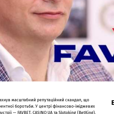
лахнув масштабний репутаційний скандал, що
ентної боротьби. У центрі фінансово-іміджевих
стрії — FAVBET, CASINO UA та Slotoking (BetKing).