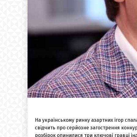
На українському ринку азартних ігор спа
свідчить про серйозне загострення конкур
розбірок опинилися три ключові гравці інду