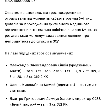
62022150020000127).
Слідство встановило, що троє посередників
отримували від ухилянтів хабарі в розмірі 6–7 тис.
доларів за проходження фіктивного медичного
обстеження в КНП «Міська клінічна лікарня №11». За
результатами «огляду» видавалися довідки про
непридатність до служби в ЗСУ.
На лаві підсудних троє обвинувачених:
Олександр Олександрович Сілкін (уродженець
Балти) — за ч. 3 ст. 332, ч. 2 та ч. 3 ст. 307, ч. 2 ст. 309, ч.
3 ст. 28, ч. 2 ст. 369-2 КК;
Олена Миколаївна Мемей (одеситка) — за тими ж
статтями;
Дмитро Григорович Демчук (одесит, директор ОСББ
«Білий парус») — за ч. 3 ст. 332 КК.