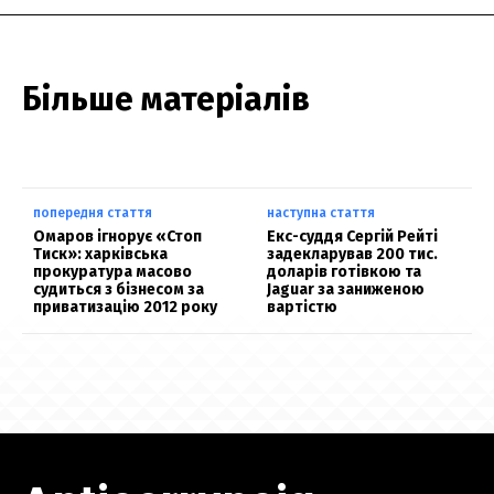
Більше матеріалів
попередня стаття
наступна стаття
Омаров ігнорує «Стоп
Екс-суддя Сергій Рейті
Тиск»: харківська
задекларував 200 тис.
прокуратура масово
доларів готівкою та
судиться з бізнесом за
Jaguar за заниженою
приватизацію 2012 року
вартістю