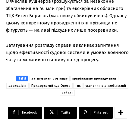
В’ячеслав Кушнеров (розшукується за незаконне
збагачення на 46 млн грн) та екскерівник обласного
ТЦК Євген Борисов (має низку обвинувачень). Однак у
цьому конкретному провадженні їхні прізвища не
фігурують — на лаві підсудних лише посередники.
Затягування розгляду справи викликає запитання
щодо ефективності судової системи в умовах воєнного
часу та можливого впливу на хід процесу.
ТЕГИ
затягування розгляду
кримінальне провадження
медкомісія
Приморський суд Одеси
тцк
ухилення від мобілізації
хабарі
Facebook
Twitter
Pinterest