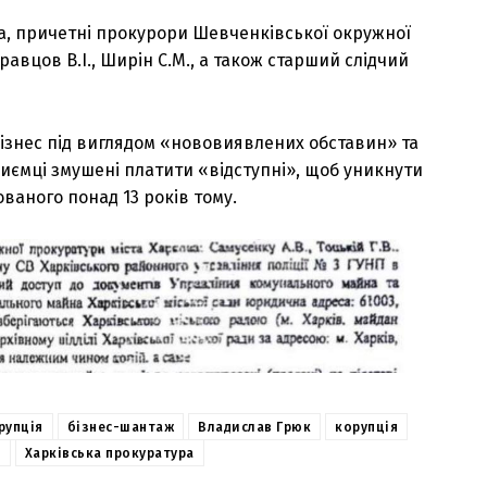
ка, причетні прокурори Шевченківської окружної
Кравцов В.І., Ширін С.М., а також старший слідчий
бізнес під виглядом «нововиявлених обставин» та
иємці змушені платити «відступні», щоб уникнути
ваного понад 13 років тому.
рупція
бізнес-шантаж
Владислав Грюк
корупція
2
Харківська прокуратура