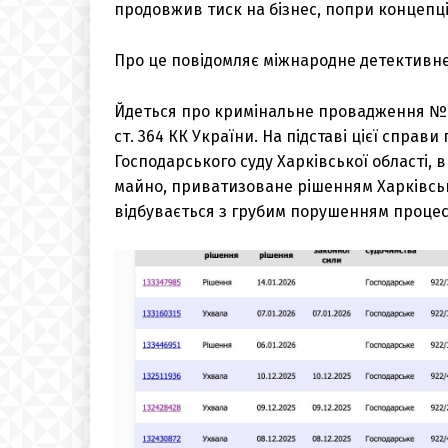
продовжив тиск на бізнес, попри концепц
Про це повідомляє міжнародне детективн
Йдеться про кримінальне провадження №420
ст. 364 КК України. На підставі цієї справ
Господарського суду Харківської області,
майно, приватизоване рішенням Харківсько
відбувається з грубим порушенням процес