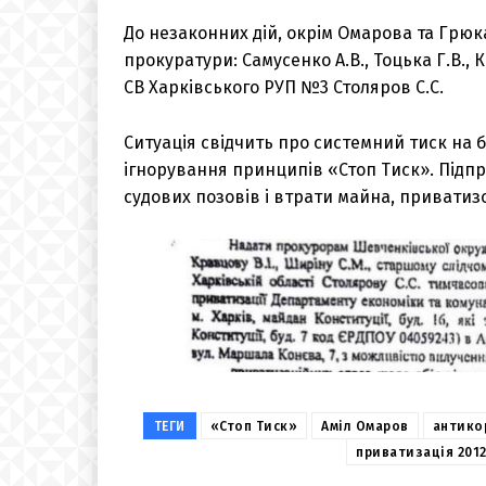
До незаконних дій, окрім Омарова та Грю
прокуратури: Самусенко А.В., Тоцька Г.В., 
СВ Харківського РУП №3 Столяров С.С.
Ситуація свідчить про системний тиск на 
ігнорування принципів «Стоп Тиск». Підпр
судових позовів і втрати майна, приватизо
ТЕГИ
«Стоп Тиск»
Аміл Омаров
антико
приватизація 201