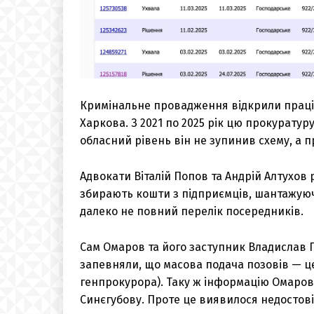
Кримінальне провадження відкрили праці
Харкова. З 2021 по 2025 рік цю прокурату
обласний рівень він не зупинив схему, а 
Адвокати Віталій Попов та Андрій Алтухов 
збирають кошти з підприємців, шантажуюч
далеко не повний перелік посередників.
Сам Омаров та його заступник Владислав Г
запевняли, що масова подача позовів — це
генпрокурора). Таку ж інформацію Омаров 
Синєгубову. Проте це виявилося недостов