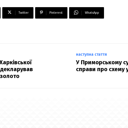
Twitter
Pinterest
WhatsApp
наступна стаття
 Харківської
У Приморському су
адекларував
справи про схему у
 золото