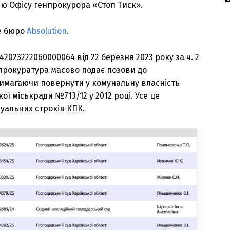
ію Офісу генпрокурора «Стоп Тиск».
е бюро
Absolution
.
23222060000064 від 22 березня 2023 року за ч. 2
и прокуратура масово подає позови до
 вимагаючи повернути у комунальну власність
ї міськради №713/12 у 2012 році. Усе це
уальних строків КПК.