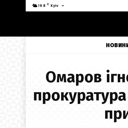
C
19.8
Kyiv
НОВИН
Омаров ігн
прокуратура 
пр