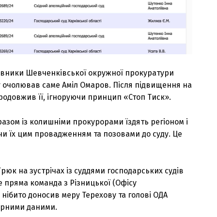
вники Шевченківської окружної прокуратури
ру очолював саме Аміл Омаров. Після підвищення на
продовжив її, ігноруючи принцип «Стоп Тиск».
разом із колишніми прокурорами їздять регіоном і
и їх цим провадженням та позовами до суду. Це
рюк на зустрічах із суддями господарських судів
 пряма команда з Різницької (Офісу
нібито доносив меру Терехову та голові ОДА
ірними даними.