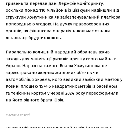
гривень та передав дані Держфінмоніторингу,
оскільки понад 110 мільйонів із цієї суми надійшли від
структури Хомутинніка як забезпечувальний платіж за
попередньою угодою. На думку правоохоронних
органів, ця фінансова операція також має ознаки
легалізації брудних коштів.
Паралельно колишній народний обранець вжив
заходів для мінімізації ризиків арешту свого майна в
Україні. Наразі на самого Віталія Хомутинніка не
зареєстровано жодних житлових об’єктів чи
автомобілів. Зокрема, його великий заміський маєток у
Козині площею 1574,6 квадратних метрів із басейном
та тенісним кортом у червні 2024 року переоформили
на його рідного брата Юрія.
Маєток в Козині