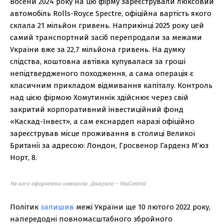
Восени 2024 року на цю фірму зареєстрували люксовий
автомобіль Rolls-Royce Spectre, офіційна вартість якого
склала 21 мільйон гривень. Наприкінці 2025 року цей
самий транспортний засіб перепродали за межами
України вже за 22,7 мільйона гривень. На думку
слідства, коштовна автівка купувалася за гроші
непідтвердженого походження, а сама операція є
класичним прикладом відмивання капіталу. Контроль
над цією фірмою Хомутиннік здійснює через свій
закритий корпоративний інвестиційний фонд
«Каскад-Інвест», а сам екснардеп наразі офіційно
зареєстрував місце проживання в столиці Великої
Британії за адресою: Лондон, Гросвенор Гарденз М’юз
Норт, 8.
На кого оформлено компанію. Джерело – YouControl
Політик
залишив
межі України ще 10 лютого 2022 року,
напередодні повномасштабного збройного