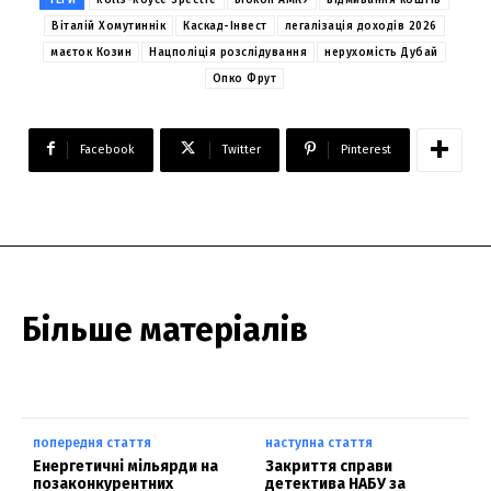
Віталій Хомутиннік
Каскад-Інвест
легалізація доходів 2026
маєток Козин
Нацполіція розслідування
нерухомість Дубай
Опко Фрут
Facebook
Twitter
Pinterest
Більше матеріалів
попередня стаття
наступна стаття
Енергетичні мільярди на
Закриття справи
позаконкурентних
детектива НАБУ за