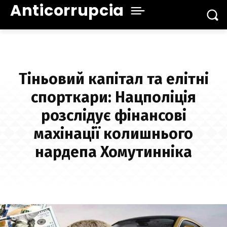
Anticorrupcia
Тіньовий капітал та елітні
спорткари: Нацполіція
розслідує фінансові
махінації колишнього
нардепа Хомутинніка