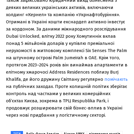
Також зафіксовано юридичний вихід бізнесмена з
деяких великих українських активів, включаючи
холдинг «Кернел» та компанію «Укрнафтобуріння».
Отримані в Україні кошти екснардеп активно інвестує
за кордоном. За даними міжнародного розслідування
Dubai Unlocked, влітку 2022 року Хомутиннік вклав
понад 5 мільйонів доларів у купівлю преміальної
нерухомості в житловому комплексі Six Senses The Palm
на штучному острові Palm Jumeirah в ОАЕ. Крім того,
протягом 2023–2024 років він винаймав апартаменти в
елітному хмарочосі Address Residences поблизу Burj
Khalifa, де його дружину Світлану регулярно
помічають
на публічних заходах. Проте колишній політик зберігає
контроль над частками у великих комерційних
об’єктах Києва, зокрема в ТРЦ Respublika Park, і
продовжує розширювати свій бізнес-вплив в Україні
через нові придбання у логістичному секторі.
ТЕГИ
Rolls-Royce Spectre
Біокон АМКУ
відмивання коштів