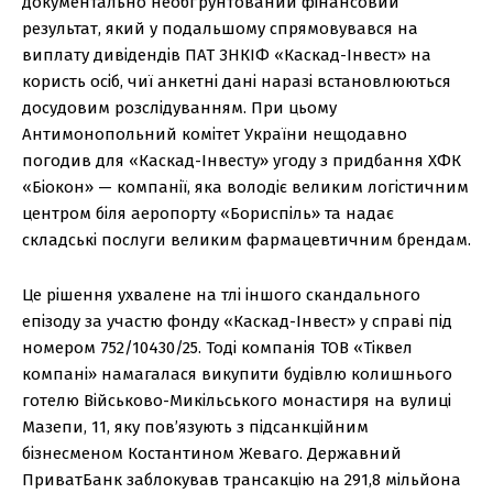
документально необґрунтований фінансовий
результат, який у подальшому спрямовувався на
виплату дивідендів ПАТ ЗНКІФ «Каскад-Інвест» на
користь осіб, чиї анкетні дані наразі встановлюються
досудовим розслідуванням. При цьому
Антимонопольний комітет України нещодавно
погодив для «Каскад-Інвесту» угоду з придбання ХФК
«Біокон» — компанії, яка володіє великим логістичним
центром біля аеропорту «Бориспіль» та надає
складські послуги великим фармацевтичним брендам.
Це рішення ухвалене на тлі іншого скандального
епізоду за участю фонду «Каскад-Інвест» у справі під
номером 752/10430/25. Тоді компанія ТОВ «Тіквел
компані» намагалася викупити будівлю колишнього
готелю Військово-Микільського монастиря на вулиці
Мазепи, 11, яку пов’язують з підсанкційним
бізнесменом Костантином Жеваго. Державний
ПриватБанк заблокував трансакцію на 291,8 мільйона