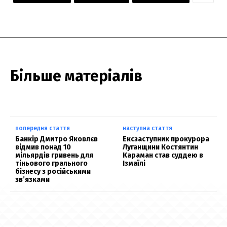
Більше матеріалів
попередня стаття
наступна стаття
Банкір Дмитро Яковлєв
Ексзаступник прокурора
відмив понад 10
Луганщини Костянтин
мільярдів гривень для
Караман став суддею в
тіньового грального
Ізмаїлі
бізнесу з російськими
зв’язками