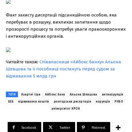
Факт захисту дисертації підсанкційною особою, яка
перебуває в розшуку, викликає запитання щодо
прозорості процесу та потребує уваги правоохоронних
і антикорупційних органів.
Читайте також:
Співвласниця «Айбокс банку» Альона
Шевцова та її пособниці постануть перед судом за
відмивання 5 млрд грн
ТЕГИ
Азартні ігри
Айбокс Банк
Альона Шевцова
антикорупція
БЕБ
відмивання коштів
докторська дисертація
корупція
РНБО
університет КРОК
Facebook
Twitter
Pinterest