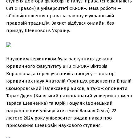
ступеня доктора філософії в галузі права (спеціальність
081 «Право») в університеті «КРОК». Тема роботи —
«Співвідношення права та закону в українській
правовій традиції». Захист відбувся онлайн, без
приїзду Шевцової в Україну.
Науковим керівником була заступниця декана
юридичного факультету ВНЗ «КРОК» Вікторія
Корольова, а серед учасників процесу — доктор
юридичних наук Анатолій Француз, рецензенти Віталій
Скоморовський і Олександр Биков, а також опоненти
Тарас Дідич (Київський національний університет імені
Тараса Шевченка) та Юрій Гоцуляк (Донецький
національний університет імені Василя Стуса). 22
лютого 2024 року університет видав наказ про
присвоєння Шевцовій наукового ступеня.