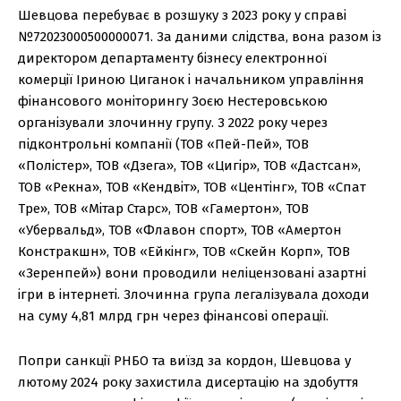
Шевцова перебуває в розшуку з 2023 року у справі
№72023000500000071. За даними слідства, вона разом із
директором департаменту бізнесу електронної
комерції Іриною Циганок і начальником управління
фінансового моніторингу Зоєю Нестеровською
організували злочинну групу. З 2022 року через
підконтрольні компанії (ТОВ «Пей-Пей», ТОВ
«Полістер», ТОВ «Дзега», ТОВ «Цигір», ТОВ «Дастсан»,
ТОВ «Рекна», ТОВ «Кендвіт», ТОВ «Центінг», ТОВ «Спат
Тре», ТОВ «Мітар Старс», ТОВ «Гамертон», ТОВ
«Убервальд», ТОВ «Флавон спорт», ТОВ «Амертон
Констракшн», ТОВ «Ейкінг», ТОВ «Скейн Корп», ТОВ
«Зеренпей») вони проводили неліцензовані азартні
ігри в інтернеті. Злочинна група легалізувала доходи
на суму 4,81 млрд грн через фінансові операції.
Попри санкції РНБО та виїзд за кордон, Шевцова у
лютому 2024 року захистила дисертацію на здобуття