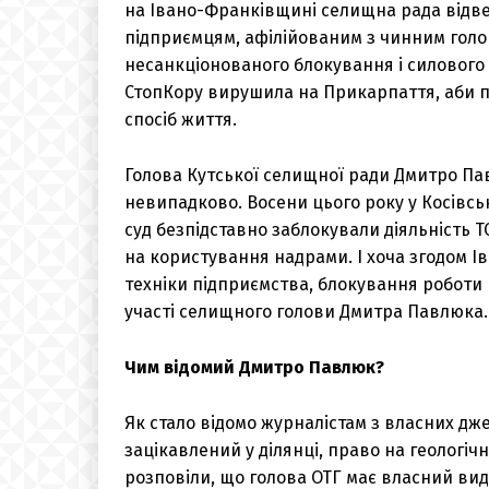
на Івано-Франківщині селищна рада відвел
підприємцям, афілійованим з чинним голов
несанкціонованого блокування і силового 
СтопКору вирушила на Прикарпаття, аби п
спосіб життя.
Голова Кутської селищної ради Дмитро Па
невипадково. Восени цього року у Косівсь
суд безпідставно заблокували діяльність Т
на користування надрами. І хоча згодом І
техніки підприємства, блокування роботи 
участі селищного голови Дмитра Павлюка.
Чим відомий Дмитро Павлюк?
Як стало відомо журналістам з власних дже
зацікавлений у ділянці, право на геологіч
розповіли, що голова ОТГ має власний вид