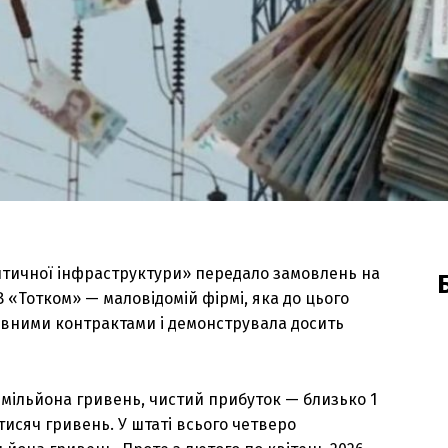
тичної інфраструктури» передало замовлень на
 «Тотком» — маловідомій фірмі, яка до цього
авними контрактами і демонструвала досить
4 мільйона гривень, чистий прибуток — близько 1
тисяч гривень. У штаті всього четверо