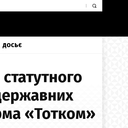
ДОСЬЄ
 статутного
 державних
рма «Тотком»