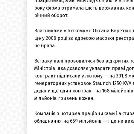
працівників, а активи ледь сягають 9,4 мі
року фірма отримала шість державних конт
річний оборот.
Власниками «Тоткому» є Оксана Веретюк т
ще у 2006 році за адресою масової реєстра
не брала.
Всі закупівлі проводилися без відкритих 
Міністрів, яка дозволяє укладати прямі д
контракт підписали у лютому — на 301,8 м
генераторних установок Staunch 1250 KVA п
додали ще один контракт на 168 мільйонів
мільйонів гривень кожен.
Компанія з чотирма працівниками і актива
обладнання на 659 мільйонів — і це не ви