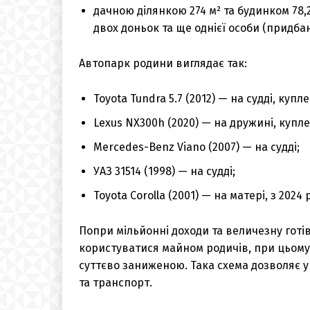
дачною ділянкою 274 м² та будинком 78,2
двох доньок та ще однієї особи (придбано
Автопарк родини виглядає так:
Toyota Tundra 5.7 (2012) — на судді, купле
Lexus NX300h (2020) — на дружині, куплен
Mercedes-Benz Viano (2007) — на судді;
УАЗ 31514 (1998) — на судді;
Toyota Corolla (2001) — на матері, з 202
Попри мільйонні доходи та величезну готі
користуватися майном родичів, при цьому в
суттєво заниженою. Така схема дозволяє 
та транспорт.