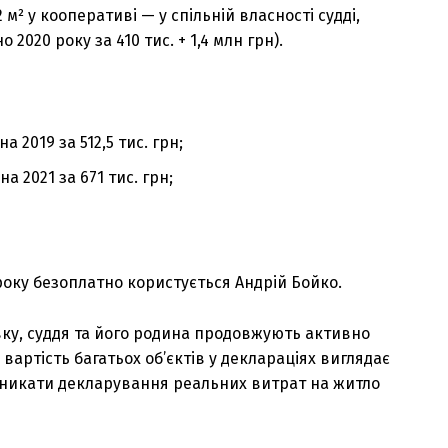
 м² у кооперативі — у спільній власності судді,
 2020 року за 410 тис. + 1,4 млн грн).
на 2019 за 512,5 тис. грн;
а 2021 за 671 тис. грн;
4 року безоплатно користується Андрій Бойко.
вку, суддя та його родина продовжують активно
артість багатьох об’єктів у деклараціях виглядає
уникати декларування реальних витрат на житло