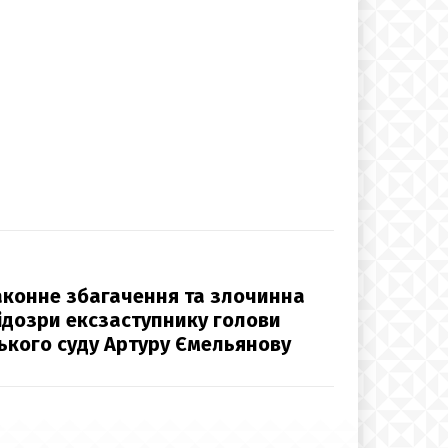
аконне збагачення та злочинна
підозри ексзаступнику голови
ького суду Артуру Ємельянову