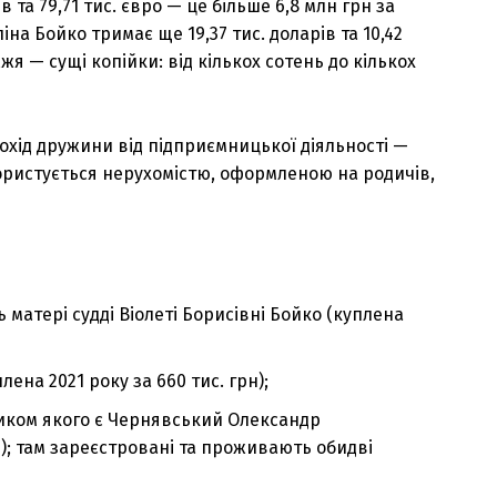
в та 79,71 тис. євро — це більше 6,8 млн грн за
а Бойко тримає ще 19,37 тис. доларів та 10,42
жя — сущі копійки: від кількох сотень до кількох
 дохід дружини від підприємницької діяльності —
ористується нерухомістю, оформленою на родичів,
 матері судді Віолеті Борисівні Бойко (куплена
ена 2021 року за 660 тис. грн);
сником якого є Чернявський Олександр
; там зареєстровані та проживають обидві