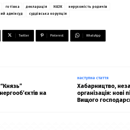
готівка
декларація
НАЗК
нерухомість родичів
ний адмінсуд
суддівська корупція
Twitter
Pinterest
WhatsApp
наступна стаття
 “Князь”
Хабарництво, нез
нергооб’єктів на
організація: нові 
Вищого господарс