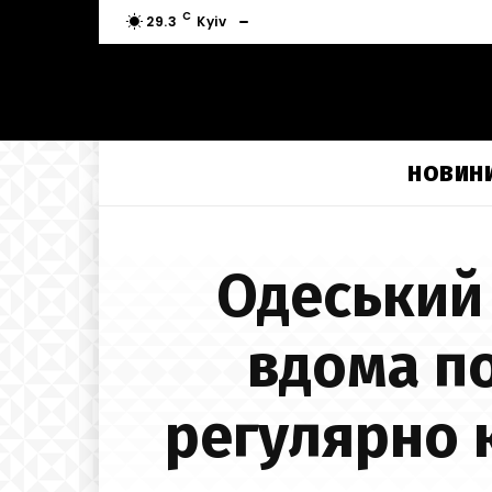
C
29.3
Kyiv
НОВИН
Одеський
вдома по
регулярно 