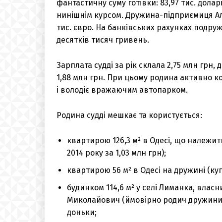
фантастичну суму готівки: 83,97 тис. доларі
нинішнім курсом. Дружина-підприємиця Алін
тис. євро. На банківських рахунках подруж
десятків тисяч гривень.
Зарплата судді за рік склала 2,75 млн грн,
1,88 млн грн. При цьому родина активно к
і володіє вражаючим автопарком.
Родина судді мешкає та користується:
квартирою 126,3 м² в Одесі, що належить
2014 року за 1,03 млн грн);
квартирою 56 м² в Одесі на дружині (купл
будинком 114,6 м² у селі Лиманка, вла
Миколайович (ймовірно родич дружини)
доньки;