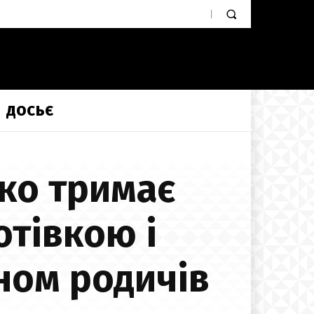
ДОСЬЄ
ко тримає
отівкою і
ном родичів