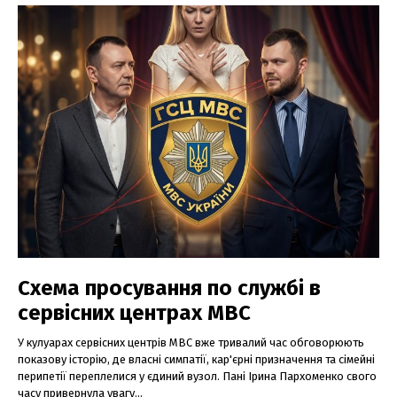
Схема просування по службі в
сервісних центрах МВС
У кулуарах сервісних центрів МВС вже тривалий час обговорюють
показову історію, де власні симпатії, кар'єрні призначення та сімейні
перипетії переплелися у єдиний вузол. Пані Ірина Пархоменко свого
часу привернула увагу...