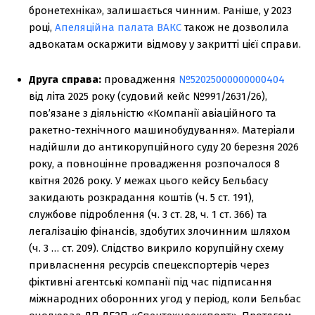
бронетехніка», залишається чинним. Раніше, у 2023
році,
Апеляційна палата ВАКС
також не дозволила
адвокатам оскаржити відмову у закритті цієї справи.
Друга справа:
провадження
№52025000000000404
від літа 2025 року (судовий кейс №991/2631/26),
пов’язане з діяльністю «Компанії авіаційного та
ракетно-технічного машинобудування». Матеріали
надійшли до антикорупційного суду 20 березня 2026
року, а повноцінне провадження розпочалося 8
квітня 2026 року. У межах цього кейсу Бельбасу
закидають розкрадання коштів (ч. 5 ст. 191),
службове підроблення (ч. 3 ст. 28, ч. 1 ст. 366) та
легалізацію фінансів, здобутих злочинним шляхом
(ч. 3 … ст. 209). Слідство викрило корупційну схему
привласнення ресурсів спецекспортерів через
фіктивні агентські компанії під час підписання
міжнародних оборонних угод у період, коли Бельбас