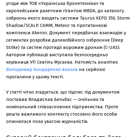
угоди між ТОВ «Українська бронетехніка» та
європейським ракетним гігантом MBDA, до каталогу
озброєнь якого входять системи Taurus KEPD 350, Storm
Shadow/SCALP, CAMM, Meteor та протитанкові
комплекси Akeron. Документ передбачає взаємодію у
сегментах розробки далекобійного озброєння (Deep
Strike) та систем протидії ворожим дронам (C-UAS).
Автором публікації виступила безпосередньо
керівниця УП Севгіль Мусаєва. Натомість аналітик
Володимир Бондаренко вказав
на серйозні
прогалини у цьому тексті.
У статті чітко згадується, що підпис під документом
поставив Владислав Бельбас — очільник та
номінальний співзасновник підприємства. Проте
решта важливого контексту стосовно його особи
опинилася поза увагою журналістів.