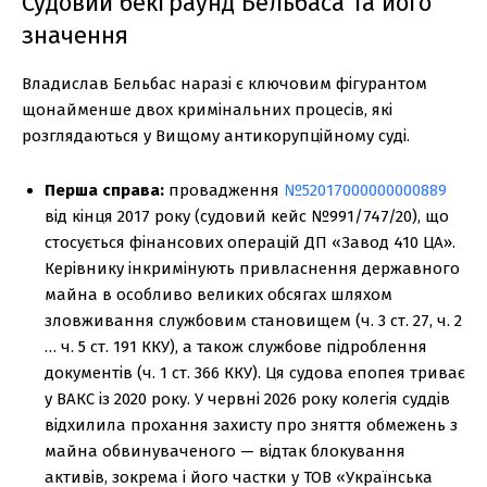
Судовий бекграунд Бельбаса та його
значення
Владислав Бельбас наразі є ключовим фігурантом
щонайменше двох кримінальних процесів, які
розглядаються у Вищому антикорупційному суді.
Перша справа:
провадження
№52017000000000889
від кінця 2017 року (судовий кейс №991/747/20), що
стосується фінансових операцій ДП «Завод 410 ЦА».
Керівнику інкримінують привласнення державного
майна в особливо великих обсягах шляхом
зловживання службовим становищем (ч. 3 ст. 27, ч. 2
… ч. 5 ст. 191 ККУ), а також службове підроблення
документів (ч. 1 ст. 366 ККУ). Ця судова епопея триває
у ВАКС із 2020 року. У червні 2026 року колегія суддів
відхилила прохання захисту про зняття обмежень з
майна обвинуваченого — відтак блокування
активів, зокрема і його частки у ТОВ «Українська