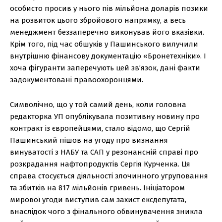
особисто просив у нього пів мільйона доларів позики
на розвиток цього збройового напрямку, а весь
менеджмент беззаперечно виконував його вказівки.
Крім того, під час обшуків у Пашинського вилучили
внутрішню фінансову документацію «Бронетехніки». І
хоча фігуранти заперечують цей зв’язок, дані факти
задокументовані правоохоронцями.
Символічно, що у той самий день, коли головна
редакторка УП опублікувала позитивну новину про
контракт із європейцями, стало відомо, що Сергій
Пашинський пішов на угоду про визнання
винуватості з НАБУ та САП у резонансній справі про
розкрадання нафтопродуктів Сергія Курченка. Ця
справа стосується діяльності злочинного угруповання
та збитків на 817 мільйонів гривень. Ініціатором
мирової угоди виступив сам захист ексдепутата,
внаслідок чого з фінального обвинувачення зникла