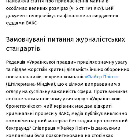
найважча стаття про привласнення майна в
особливо великих розмірах (ч. 5 ст. 191 ККУ). Цей
документ тепер очікує на фінальне затвердження
суддями ВАКС.
Замовчувані питання журналістських
стандартів
Редакція «Української правди» приділяє значну увагу
та піддає жорсткій критиці діяльність інших оборонних
постачальників, зокрема компанії
«Файєр Поінт»
(Штілєрмана-Міндіча), що є цілком виправданим з
огляду на суспільну важливість сфери. Проте виникає
логічне запитання: чому у випадку з «Українською
бронетехнікою», чий керівник має два відкриті
кримінальні процеси у ВАКС, медіа публікує виключно
компліментарний матеріал без згадки про токсичний
бекграунд? Співпраця «Файєр Поінт» із данськими
компаніями була розкритикована на сторінках