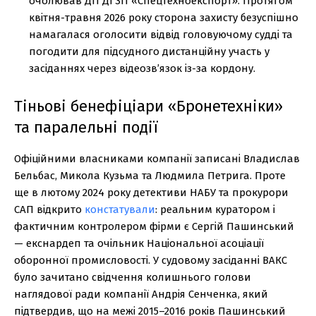
очолював ДП ДГЗП «Спецтехноекспорт». Протягом
квітня-травня 2026 року сторона захисту безуспішно
намагалася оголосити відвід головуючому судді та
погодити для підсудного дистанційну участь у
засіданнях через відеозв’язок із-за кордону.
Тіньові бенефіціари «Бронетехніки»
та паралельні події
Офіційними власниками компанії записані Владислав
Бельбас, Микола Кузьма та Людмила Петрига. Проте
ще в лютому 2024 року детективи НАБУ та прокурори
САП відкрито
констатували
: реальним куратором і
фактичним контролером фірми є Сергій Пашинський
— екснардеп та очільник Національної асоціації
оборонної промисловості. У судовому засіданні ВАКС
було зачитано свідчення колишнього голови
наглядової ради компанії Андрія Сенченка, який
підтвердив, що на межі 2015–2016 років Пашинський