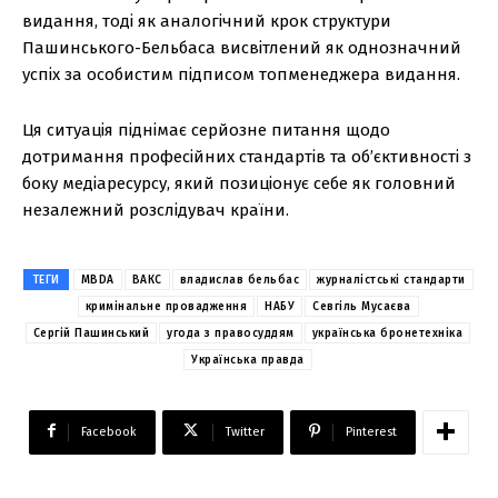
видання, тоді як аналогічний крок структури
Пашинського-Бельбаса висвітлений як однозначний
успіх за особистим підписом топменеджера видання.
Ця ситуація піднімає серйозне питання щодо
дотримання професійних стандартів та об’єктивності з
боку медіаресурсу, який позиціонує себе як головний
незалежний розслідувач країни.
ТЕГИ
MBDA
ВАКС
владислав бельбас
журналістські стандарти
кримінальне провадження
НАБУ
Севгіль Мусаєва
Сергій Пашинський
угода з правосуддям
українська бронетехніка
Українська правда
Facebook
Twitter
Pinterest