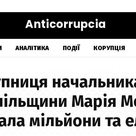
Anticorrupcia
И
АНАЛІТИКА
ПОДІЇ
КОРУПЦІЯ
упниця начальник
пільщини Марія М
ала мільйони та е