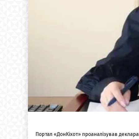
Портал «ДонКіхот» проаналізував декларац