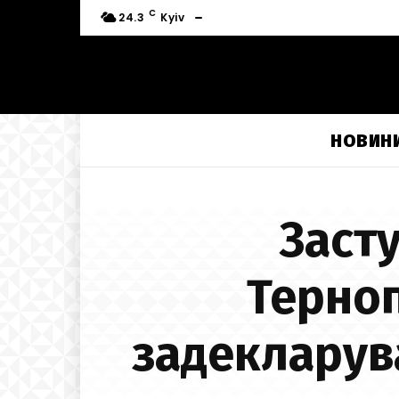
C
24.3
Kyiv
НОВИН
Заст
Терно
задекларув