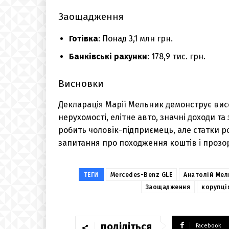
Заощадження
Готівка
: Понад 3,1 млн грн.
Банківські рахунки
: 178,9 тис. грн.
Висновки
Декларація Марії Мельник демонструє висо
нерухомості, елітне авто, значні доходи 
робить чоловік-підприємець, але статки 
запитання про походження коштів і прозор
ТЕГИ
Mercedes-Benz GLE
Анатолій Мел
Заощадження
корупці
поділіться
Facebook