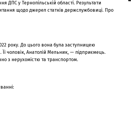
ня ДПС у Тернопільській області. Результати
тання щодо джерел статків держслужбовиці. Про
022 року. До цього вона була заступницею
Її чоловік, Анатолій Мельник, — підприємець.
но з нерухомістю та транспортом.
уванні: