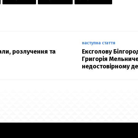
наступна стаття
али, розлучення та
Ексголову Білгоро
Григорія Мельнич
недостовірному де