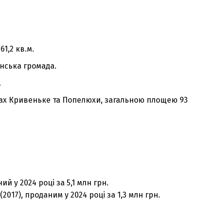
61,2 кв.м.
тинська громада.
.
елах Кривеньке та Попелюхи, загальною площею 93
ий у 2024 році за 5,1 млн грн.
2017), проданим у 2024 році за 1,3 млн грн.