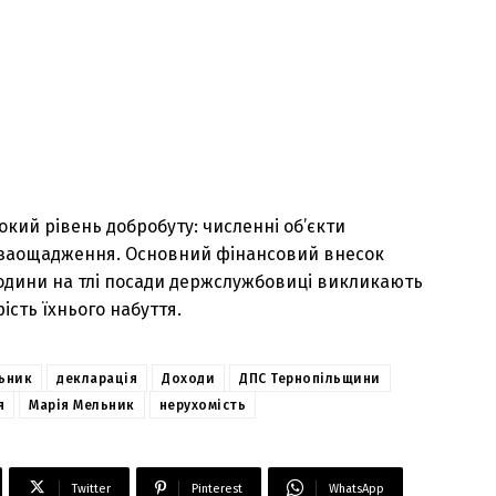
кий рівень добробуту: численні об’єкти
та заощадження. Основний фінансовий внесок
родини на тлі посади держслужбовиці викликають
ість їхнього набуття.
ьник
декларація
Доходи
ДПС Тернопільщини
я
Марія Мельник
нерухомість
Twitter
Pinterest
WhatsApp