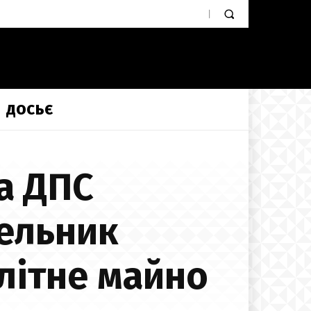
ДОСЬЄ
а ДПС
ельник
літне майно