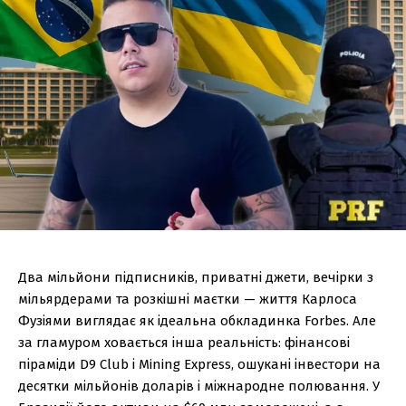
Два мільйони підписників, приватні джети, вечірки з
мільярдерами та розкішні маєтки — життя Карлоса
Фузіями виглядає як ідеальна обкладинка Forbes. Але
за гламуром ховається інша реальність: фінансові
піраміди D9 Club і Mining Express, ошукані інвестори на
десятки мільйонів доларів і міжнародне полювання. У