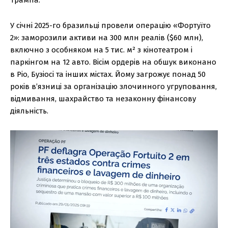
У січні 2025-го бразильці провели операцію «Фортуїто
2»: заморозили активи на 300 млн реалів ($60 млн),
включно з особняком на 5 тис. м² з кінотеатром і
паркінгом на 12 авто. Вісім ордерів на обшук виконано
в Ріо, Бузіосі та інших містах. Йому загрожує понад 50
років в’язниці за організацію злочинного угруповання,
відмивання, шахрайство та незаконну фінансову
діяльність.