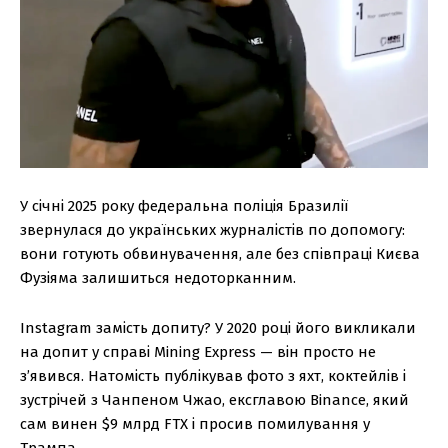
У січні 2025 року федеральна поліція Бразилії
звернулася до українських журналістів по допомогу:
вони готують обвинувачення, але без співпраці Києва
Фузіяма залишиться недоторканним.
Instagram замість допиту? У 2020 році його викликали
на допит у справі Mining Express — він просто не
з’явився. Натомість публікував фото з яхт, коктейлів і
зустрічей з Чанпеном Чжао, ексглавою Binance, який
сам винен $9 млрд FTX і просив помилування у
Трампа.