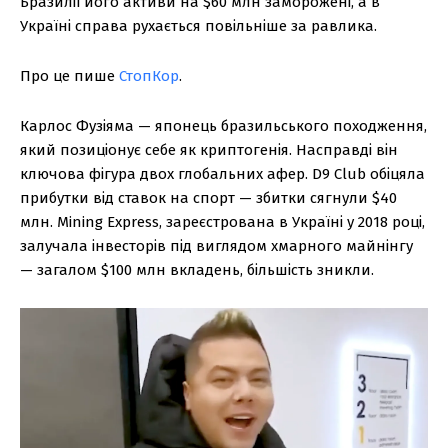
Бразилії його активи на $60 млн заморожені, а в
Україні справа рухається повільніше за равлика.
Про це пише
СтопКор
.
Карлос Фузіяма — японець бразильського походження,
який позиціонує себе як криптогенія. Насправді він
ключова фігура двох глобальних афер. D9 Club обіцяла
прибутки від ставок на спорт — збитки сягнули $40
млн. Mining Express, зареєстрована в Україні у 2018 році,
залучала інвесторів під виглядом хмарного майнінгу
— загалом $100 млн вкладень, більшість зникли.