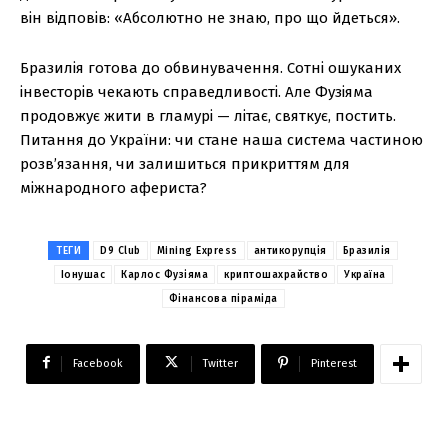
він відповів: «Абсолютно не знаю, про що йдеться».
Бразилія готова до обвинувачення. Сотні ошуканих
інвесторів чекають справедливості. Але Фузіяма
продовжує жити в гламурі — літає, святкує, постить.
Питання до України: чи стане наша система частиною
розв’язання, чи залишиться прикриттям для
міжнародного афериста?
ТЕГИ
D9 Club
Mining Express
антикорупція
Бразилія
Іонушас
Карлос Фузіяма
криптошахрайство
Україна
Фінансова піраміда
Facebook
Twitter
Pinterest