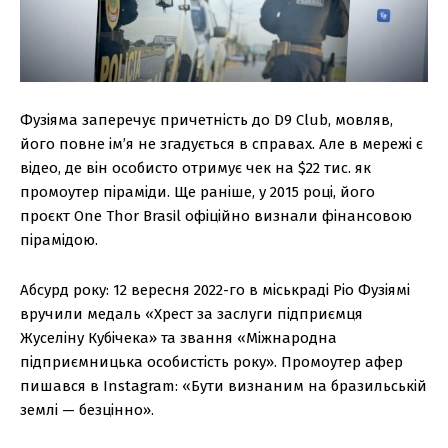
Фузіяма заперечує причетність до D9 Club, мовляв,
його повне ім’я не згадується в справах. Але в мережі є
відео, де він особисто отримує чек на $22 тис. як
промоутер піраміди. Ще раніше, у 2015 році, його
проєкт One Thor Brasil офіційно визнали фінансовою
пірамідою.
Абсурд року: 12 вересня 2022-го в міськраді Ріо Фузіямі
вручили медаль «Хрест за заслуги підприємця
Жуселіну Кубічека» та звання «Міжнародна
підприємницька особистість року». Промоутер афер
пишався в Instagram: «Бути визнаним на бразильській
землі — безцінно».