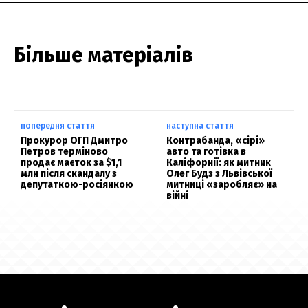
Більше матеріалів
попередня стаття
наступна стаття
Прокурор ОГП Дмитро
Контрабанда, «сірі»
Петров терміново
авто та готівка в
продає маєток за $1,1
Каліфорнії: як митник
млн після скандалу з
Олег Будз з Львівської
депутаткою-росіянкою
митниці «заробляє» на
війні