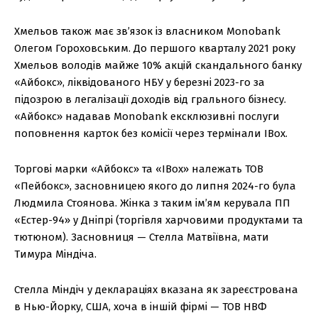
Хмельов також має зв’язок із власником Monobank
Олегом Гороховським. До першого кварталу 2021 року
Хмельов володів майже 10% акцій скандального банку
«Айбокс», ліквідованого НБУ у березні 2023-го за
підозрою в легалізації доходів від грального бізнесу.
«Айбокс» надавав Monobank ексклюзивні послуги
поповнення карток без комісії через термінали IBox.
Торгові марки «Айбокс» та «IBox» належать ТОВ
«Пейбокс», засновницею якого до липня 2024-го була
Людмила Стоянова. Жінка з таким ім’ям керувала ПП
«Естер-94» у Дніпрі (торгівля харчовими продуктами та
тютюном). Засновниця — Стелла Матвіївна, мати
Тимура Міндіча.
Стелла Міндіч у деклараціях вказана як зареєстрована
в Нью-Йорку, США, хоча в іншій фірмі — ТОВ НВФ