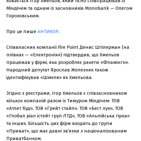
ховається Ігор Хмельов, який тісно співпрацював із
Міндічем та одним із засновників Monobank — Олегом
Гороховським.
Про це пише
АНТИКОР
.
Співвласник компанії Fire Point Денис Штілерман (на
плівках — «Електронік») підтвердив, що Хмельов
працював у фірмі, яка розробляє ракети «Фламінго».
Народний депутат Ярослав Железняк також
ідентифікував «Шмеля» як Хмельова.
Згідно з реєстрами, Ігор Хмельов є співзасновником
кількох компаній разом із Тимуром Міндічем: ТОВ
«Атлет буд», ТОВ «Грейт стайл», ТОВ «Бест лук», ТОВ
«Глобал ріал істейт груп ЛТД», ТОВ «Альпійська гірка»
та інших. Більшість цих фірм входить до групи
«Приват», що має давні зв’язки з націоналізованим
Приватбанком.