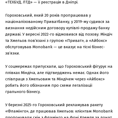
«ТЕХБУД, ЛТД» — її реєстрація в Дніпрі.
Гороховський, який 20 років пропрацював у
націоналізованому Приватбанку, у 2019-му судився за
визнання недійсним договору купівлі-продажу банку
державі. У вересні 2022-го відмовився від позову. Міндіч
та Хмельов пов’язані з групою «Приват», а «Айбокс»
обслуговував Monobank — це вказує на тісні бізнес-
зв’язки.
У соцмережах припускали, що Гороховський фігурує на
плівках Міндіча, але підтверджень немає. Однак його
співпраця з Хмельовим та Міндічем через «Айбокс»
робить його обізнаним про схеми легалізації
грального бізнесу.
У березні 2025-го Гороховський рекламував ракету
«Фламінго», де працював Хмельов: клієнтам Monobank
пропонували скін з фламінго на фоні Кремля за донат.