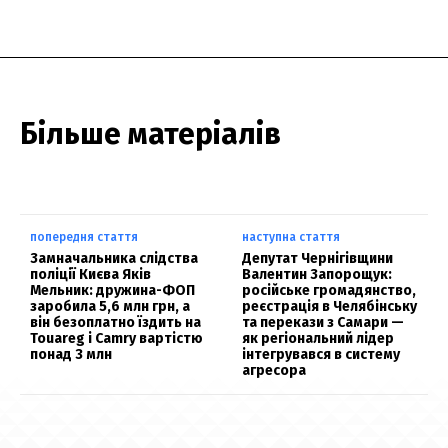
Більше матеріалів
попередня стаття
наступна стаття
Замначальника слідства
Депутат Чернігівщини
поліції Києва Яків
Валентин Запорощук:
Мельник: дружина-ФОП
російське громадянство,
заробила 5,6 млн грн, а
реєстрація в Челябінську
він безоплатно їздить на
та перекази з Самари —
Touareg і Camry вартістю
як регіональний лідер
понад 3 млн
інтегрувався в систему
агресора