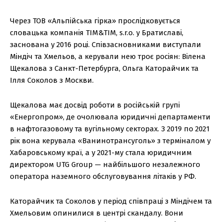
Через ТОВ «Альпійська гірка» прослідковується
словацька компанія TIM&TIM, s.r.o. у Братиславі,
заснована у 2016 році. Співзасновниками виступали
Міндіч та Хмельов, а керували нею троє росіян: Вілена
Щекалова з Санкт-Петербурга, Ольга Каторайчик та
Ілля Соколов з Москви.
Щекалова має досвід роботи в російській групі
«Енергопром», де очолювала юридичні департаменти
в нафтогазовому та вугільному секторах. З 2019 по 2021
рік вона керувала «Ванинотрансуголь» з терміналом у
Хабаровському краї, а у 2021-му стала юридичним
директором UTG Group — найбільшого незалежного
оператора наземного обслуговування літаків у РФ.
Каторайчик та Соколов у період співпраці з Міндічем та
Хмельовим опинилися в центрі скандалу. Вони