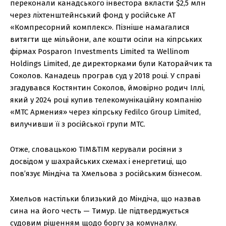
переконали канадського інвестора вкласти $2,5 млн
через ліхтенштейнський фонд у російське АТ
«Компресорний комплекс». Пізніше намагалися
витягти ще мільйони, але кошти осіли на кіпрських
фірмах Posparon Investments Limited та Wellinom
Holdings Limited, де директорками були Каторайчик та
Соколов. Канадець програв суд у 2018 році. У справі
згадувався Костянтин Соколов, ймовірно родич Іллі,
який у 2024 році купив телекомунікаційну компанію
«МТС Армения» через кіпрську Fedilco Group Limited,
вилучивши її з російської групи МТС.
Отже, словацькою TIM&TIM керували росіяни з
досвідом у шахрайських схемах і енергетиці, що
пов’язує Міндіча та Хмельова з російським бізнесом.
Хмельов настільки близький до Міндіча, що назвав
сина на його честь — Тимур. Це підтверджується
судовим рішенням щодо боргу за комуналку.