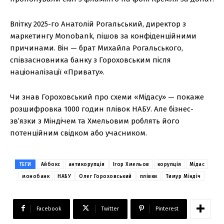
Влітку 2025-го Анатолій Рогальський, директор з
маркетингу Monobank, пішов за конфіденційними
причинами. Він — брат Михайла Рогальського,
співзасновника банку з Гороховським після
націоналізації «Привату».
Чи знав Гороховський про схеми «Мідасу» — покаже
розшифровка 1000 годин плівок НАБУ. Але бізнес-
зв’язки з Міндічем та Хмельовим роблять його
потенційним свідком або учасником.
ТЕГИ
Айбокс
антикорупція
Ігор Хмельов
корупція
Мідас
монобанк
НАБУ
Олег Гороховський
плівки
Тимур Міндіч
Facebook
Twitter
Pinterest