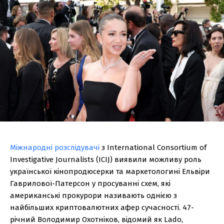
Міжнародні розслідувачі
з International Consortium of
Investigative Journalists (ICIJ) виявили можливу роль
української кінопродюсерки та маркетологині Ельвіри
Гаврилової-Патерсон у просуванні схем, які
американські прокурори називають однією з
найбільших криптовалютних афер сучасності. 47-
річний Володимир Охотніков, відомий як Lado,