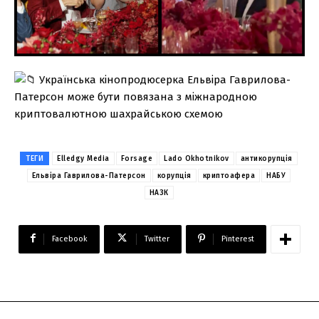
ТЕГИ
Elledgy Media
Forsage
Lado Okhotnikov
антикорупція
Ельвіра Гаврилова-Патерсон
корупція
криптоафера
НАБУ
НАЗК
Facebook
Twitter
Pinterest