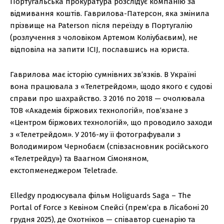
Португальська прокуратура розслідує компанію за
відмивання коштів. Гаврилова-Патерсон, яка змінила
прізвище на Paterson після переїзду в Португалію
(розлучення з чоловіком Артемом Коліубаєвим), не
відповіла на запити ICIJ, пославшись на юриста.
Гаврилова має історію сумнівних зв’язків. В Україні
вона працювала з «Телетрейдом», щодо якого є судові
справи про шахрайство. З 2016 по 2018 — очолювала
ТОВ «Академія біржових технологій», пов’язане з
«Центром біржових технологій», що проводило заходи
з «Телетрейдом». У 2016-му її фотографували з
Володимиром Чернобаєм (співзасновник російського
«Телетрейду») та Ваагном Сімоняном,
екстопменеджером Teletrade.
Elledgy продюсувала фільм Holiguards Saga – The
Portal of Force з Кевіном Спейсі (прем’єра в Лісабоні 20
грудня 2025), де Охотніков — співавтор сценарію та