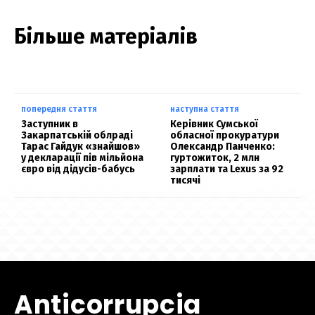
Більше матеріалів
попередня стаття
наступна стаття
Заступник в
Керівник Сумської
Закарпатській облраді
обласної прокуратури
Тарас Гайдук «знайшов»
Олександр Панченко:
у декларації пів мільйона
гуртожиток, 2 млн
євро від дідусів-бабусь
зарплати та Lexus за 92
тисячі
Anticorrupcia