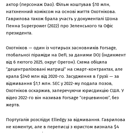
актор (персонаж Dao). Фільм коштував $10 млн,
натхненний коміксом на основі життя Охотнікова.
Гаврилова також брала участь у документалі Шона
Пенна Superpower (2022) про Зеленського та Офіс
президента.
Охотніков — один із чотирьох засновників Forsage,
глобальної піраміди на DeFi, за даними DOJ (індикмент
від 6 лютого 2025, округ Орегон). Схема обіцяла
“децентралізовані матриці” на смарт-контрактах, але
крала $340 млн від 2020-го. Засудження в Грузії — за
відмивання $1,1 млн. SEC у 2022-му подала позов,
Охотніков оскаржив, заперечуючи юрисдикцію США. У
відео 2022-го він називав Forsage “серцевиною”, без
жертв.
Португалія розслідує Elledgy за відмивання. Гаврилова
не коментує, але в переписці з юристом визнала $4