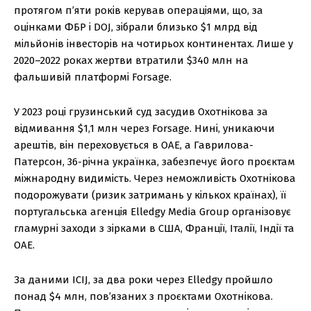
протягом п’яти років керував операціями, що, за
оцінками ФБР і DOJ, зібрали близько $1 млрд від
мільйонів інвесторів на чотирьох континентах. Лише у
2020–2022 роках жертви втратили $340 млн на
фальшивій платформі Forsage.
У 2023 році грузинський суд засудив Охотнікова за
відмивання $1,1 млн через Forsage. Нині, уникаючи
арештів, він переховується в ОАЕ, а Гаврилова-
Патерсон, 36-річна українка, забезпечує його проєктам
міжнародну видимість. Через неможливість Охотнікова
подорожувати (ризик затримань у кількох країнах), її
португальська агенція Elledgy Media Group організовує
гламурні заходи з зірками в США, Франції, Італії, Індії та
ОАЕ.
За даними ICIJ, за два роки через Elledgy пройшло
понад $4 млн, пов’язаних з проєктами Охотнікова.