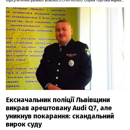
офісу інтелектуальної власності (УКРНОІВІ). Спірна торгова марка...
Ексначальник поліції Львівщини
викрав арештовану Audi Q7, але
уникнув покарання: скандальний
вирок суду