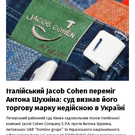
Італійський Jacob Cohen переміг
Антона Шухніна: суд визнав його
торгову марку недійсною в Україні
Печерський районний суд Києва задовольнив позов італійської
компанії Jacob Cohen Company S.P.A. проти Антона Шухніна,
литовської UAB “Domino grupe” та Українського національного