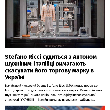
Stefano Ricci судиться з Антоном
Шухніним: італійці вимагають
скасувати його торгову марку в
Україні
Італійський люксовий бренд Stefano Ricci S.P.A. подав позов до
Господарського суду Києва проти власника мережі Domino Антона
Шухніна та Українського національного офісу інтелектуальної
власності (УКРНОІВІ). Італійці вимагають визнати недійсним...