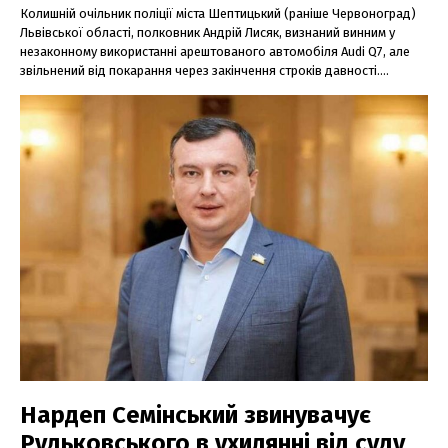
Колишній очільник поліції міста Шептицький (раніше Червоноград)
Львівської області, полковник Андрій Лисяк, визнаний винним у
незаконному використанні арештованого автомобіля Audi Q7, але
звільнений від покарання через закінчення строків давності....
Нардеп Семінський звинувачує
Рудьковського в ухилянні від суду