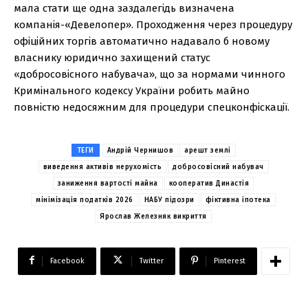
мала стати ще одна заздалегідь визначена
компанія-«Девелопер». Проходження через процедуру
офіційних торгів автоматично надавало б новому
власнику юридично захищений статус
«добросовісного набувача», що за нормами чинного
Кримінального кодексу України робить майно
повністю недосяжним для процедури спецконфіскації.
ТЕГИ
Андрій Чернишов
арешт землі
виведення активів нерухомість
добросовісний набувач
заниження вартості майна
кооператив Династія
мінімізація податків 2026
НАБУ підозри
фіктивна іпотека
Ярослав Железняк викриття
Facebook
Twitter
Pinterest