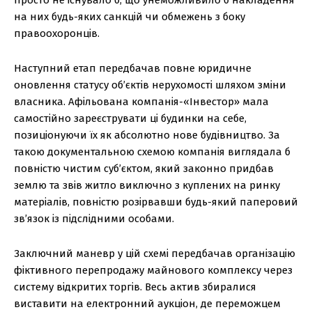
просто не існувало б, що унеможливило б накладення
на них будь-яких санкцій чи обмежень з боку
правоохоронців.
Наступний етап передбачав повне юридичне
оновлення статусу об’єктів нерухомості шляхом зміни
власника. Афільована компанія-«Інвестор» мала
самостійно зареєструвати ці будинки на себе,
позиціонуючи їх як абсолютно нове будівництво. За
такою документальною схемою компанія виглядала б
повністю чистим суб’єктом, який законно придбав
землю та звів житло виключно з куплених на ринку
матеріалів, повністю розірвавши будь-який паперовий
зв’язок із підслідними особами.
Заключний маневр у цій схемі передбачав організацію
фіктивного перепродажу майнового комплексу через
систему відкритих торгів. Весь актив збиралися
виставити на електронний аукціон, де переможцем