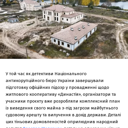
У той час як детективи Національного
антикорупційного бюро України завершували
підготовку офіційних підозр у провадженні щодо
житлового кооперативу «Династія», організатори та
учасники проєкту вже розробляли комплексний план
із виведення свого майна з-під загрози майбутнього
судовому арешту та вилучення в дохід держави. Деталі
цих тіньових домовленостей оприлюднив народний