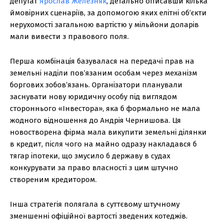
депутат
Ярослав Железняк
, детально описавши кілька
ймовірних сценаріїв, за допомогою яких елітні об’єкти
нерухомості загальною вартістю у мільйони доларів
мали вивести з правового поля.
Перша комбінація базувалася на передачі прав на
земельні наділи пов’язаним особам через механізм
боргових зобов’язань. Організатори планували
заснувати нову юридичну особу під виглядом
стороннього «Інвестора», яка б формально не мала
жодного відношення до Андрія Чернишова. Ця
новостворена фірма мала викупити земельні ділянки
в кредит, після чого на майно одразу накладався б
тягар іпотеки, що змусило б державу в судах
конкурувати за право власності з цим штучно
створеним кредитором.
Інша стратегія полягала в суттєвому штучному
зменшенні офіційної вартості зведених котеджів.