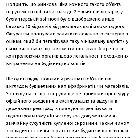
Попри те, що ринкова ціна кожного такого об’єкта
нерухомості наближається до 2 мільйонів доларів, у
бухгалтерській звітності було відображено лише
близько 10 відсотків від реальних капіталовкладень.
Фігуранти планували залучити лояльного експерта з
оцінки, який би легалізував таку мінімальну вартість у
своїх висновках, що автоматично зняло б претензії
контролюючих органів щодо легальності походження
витрачених на будівництво коштів.
Ще один підхід полягав у реалізації об’єктів під
виглядом будівельних напівфабрикатів чи матеріалів.
З огляду на те, що споруди ще не пройшли процедуру
офіційного введення в експлуатацію та відсутні в
державних реєстрах, їх планували реалізувати
підконтрольному «Інвестору» за документами як
звичайну сукупність купленої сировини. Таким чином,
з юридичної точки зору готових будинків на ділянках