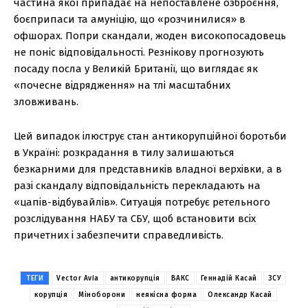
частина якої припадає на непоставлене озброєння,
боєприпаси та амуніцію, що «розчинилися» в
офшорах. Попри скандали, жоден високопосадовець
не поніс відповідальності. Резнікову прогнозують
посаду посла у Великій Британії, що виглядає як
«почесне відрядження» на тлі масштабних
зловживань.
Цей випадок ілюструє стан антикорупційної боротьби
в Україні: розкрадання в тилу залишаються
безкарними для представників владної верхівки, а в
разі скандалу відповідальність перекладають на
«цапів-відбувайлів». Ситуація потребує ретельного
розслідування НАБУ та СБУ, щоб встановити всіх
причетних і забезпечити справедливість.
ТЕГИ
Vector Avia
антикорупція
ВАКС
Геннадій Касай
ЗСУ
корупція
Міноборони
неякісна форма
Олександр Касай