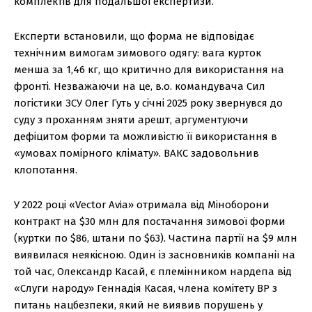
комплектів для подальшої експертизи.
Експерти встановили, що форма не відповідає
технічним вимогам зимового одягу: вага курток
менша за 1,46 кг, що критично для використання на
фронті. Незважаючи на це, в.о. командувача Сил
логістики ЗСУ Олег Гуть у січні 2025 року звернувся до
суду з проханням зняти арешт, аргументуючи
дефіцитом форми та можливістю її використання в
«умовах помірного клімату». ВАКС задовольнив
клопотання.
У 2022 році «Vector Avia» отримала від Міноборони
контракт на $30 млн для постачання зимової форми
(куртки по $86, штани по $63). Частина партії на $9 млн
виявилася неякісною. Один із засновників компанії на
той час, Олександр Касай, є племінником нардепа від
«Слуги народу» Геннадія Касая, члена комітету ВР з
питань нацбезпеки, який не виявив порушень у