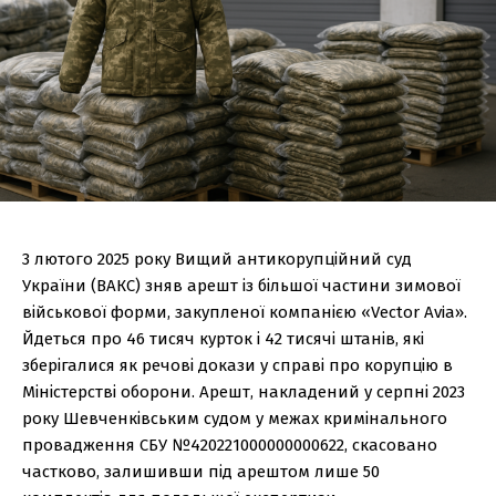
3 лютого 2025 року Вищий антикорупційний суд
України (ВАКС) зняв арешт із більшої частини зимової
військової форми, закупленої компанією «Vector Avia».
Йдеться про 46 тисяч курток і 42 тисячі штанів, які
зберігалися як речові докази у справі про корупцію в
Міністерстві оборони. Арешт, накладений у серпні 2023
року Шевченківським судом у межах кримінального
провадження СБУ №420221000000000622, скасовано
частково, залишивши під арештом лише 50