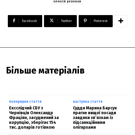
олексій резніков
Facebook
Twitter
Pinterest
Більше матеріалів
попередня стаття
наступна стаття
Ексслідчий СБУ з
Суддя Марина Барсук
Чернівців Олександр
прагне вищої посади
Фраціян, засуджений за
завдяки зв’язкам із
корупцію, зберігає 154
підсанкційними
тис. доларів готівкою
олігархами