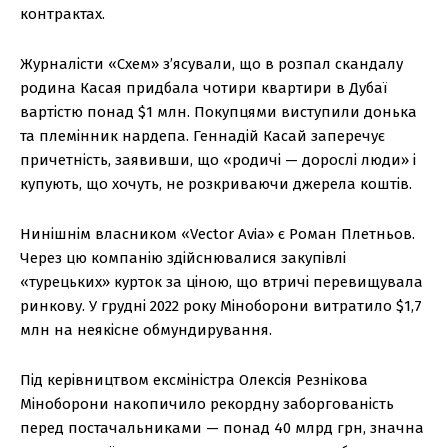
контрактах.
Журналісти «Схем» з’ясували, що в розпал скандалу
родина Касая придбала чотири квартири в Дубаї
вартістю понад $1 млн. Покупцями виступили донька
та племінник нардепа. Геннадій Касай заперечує
причетність, заявивши, що «родичі — дорослі люди» і
купують, що хочуть, не розкриваючи джерела коштів.
Нинішнім власником «Vector Avia» є Роман Плетньов.
Через цю компанію здійснювалися закупівлі
«турецьких» курток за ціною, що втричі перевищувала
ринкову. У грудні 2022 року Міноборони витратило $1,7
млн на неякісне обмундирування.
Під керівництвом ексміністра Олексія Резнікова
Міноборони накопичило рекордну заборгованість
перед постачальниками — понад 40 млрд грн, значна