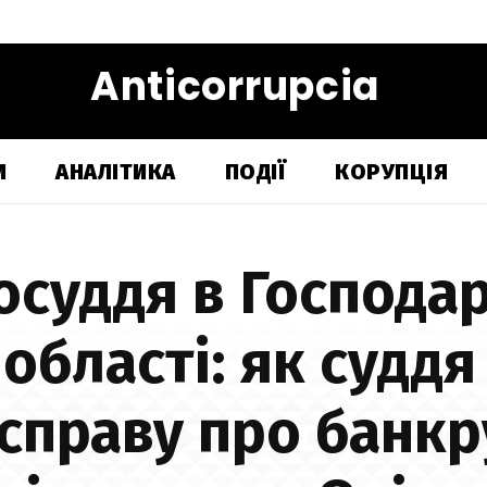
Anticorrupcia
И
АНАЛІТИКА
ПОДІЇ
КОРУПЦІЯ
осуддя в Господар
 області: як судд
 справу про банкр