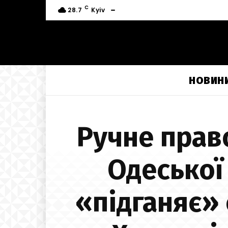
C
28.7
Kyiv
НОВИН
Ручне прав
Одеської
«підганяє»