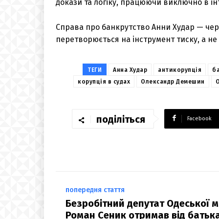
докази та логіку, працюючи виключно в ін
Справа про банкрутство Анни Худар — чер
перетворюється на інструмент тиску, а н
ТЕГИ
Анна Худар
антикорупція
б
корупція в судах
Олександр Демешин
поділіться
Facebook
попередня стаття
Безробітний депутат Одеської 
Роман Сеник отримав від батьк