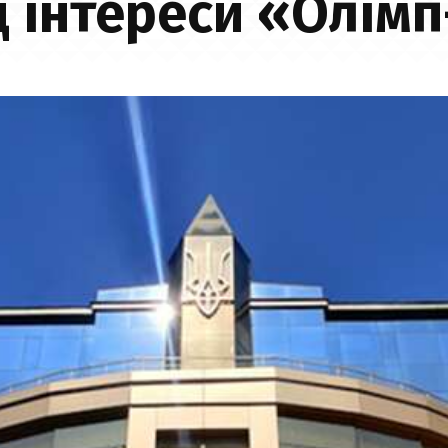
д інтереси «Олім