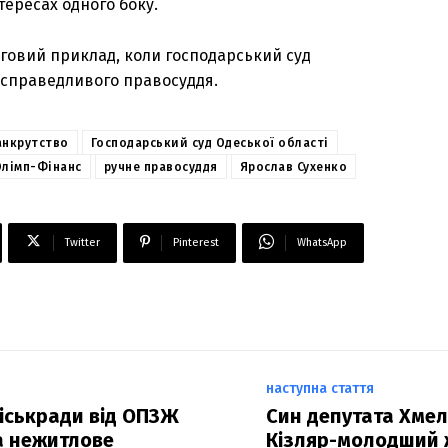
тересах одного боку.
говий приклад, коли господарський суд
е справедливого правосуддя.
анкрутство
Господарський суд Одеської області
Олімп-Фінанс
ручне правосуддя
Ярослав Сухенко
Twitter
Pinterest
WhatsApp
наступна стаття
міськради від ОПЗЖ
Син депутата Хме
а нежитлове
Кізляр-молодший ж