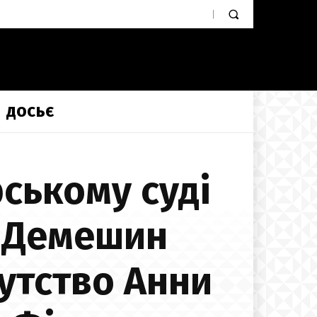
ДОСЬЄ
ському суді
я Демешин
утство Анни