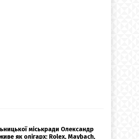
льницької міськради Олександр
иве як олігарх: Rolex, Maybach,