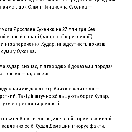
і вимог, до «Олімп-Фінанс» та Сухенка —
моги Ярослава Сухенка на 27 млн грн без
які в іншій справі (загальної юрисдикції)
 ні заперечення Худар, ні відсутність доказів
 суми у Сухенка.
ама Худар визнає, підтверджені доказами передачі
м грошей — відхилені.
відуальним»: для «потрібних» кредиторів —
сткий. Такі дії штучно збільшують борги Худар,
шуючи принципи рівності.
нтована Конституцією, але в цій справі очевидні
ікавлених осіб. Суддя Демешин ігнорує факти,