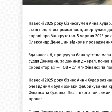
Навесні 2025 року бізнесвумен Анна Худар,
стані неплатоспроможності, звернулася до
справі про банкрутство. 5 червня 2025 рок
Олександр Демешин відкрив провадження
Здавалося б, процедура банкрутства мала 
суддя Демешин, за даними джерел, почав в
«кредиторів» — ТОВ «Олімп-Фінанс» та пов
Навесні 2025 року бізнес Анни Худар зазна
очевидними були ознаки фабрикування кр
Фінанс» та Сухенка. Після цього той сами
процесі.
Суддя Демешин ухвалює протилежні рішенн