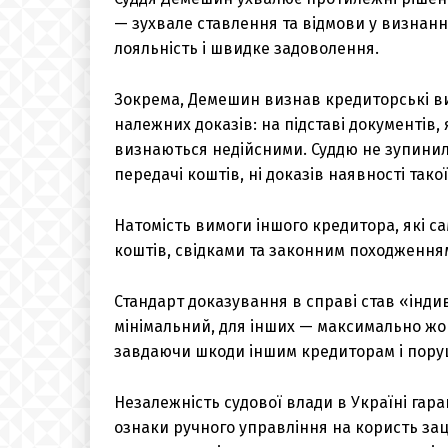
— зухвале ставлення та відмови у визнанн
лояльність і швидке задоволення.
Зокрема, Демешин визнав кредиторські ви
належних доказів: на підставі документів, 
визнаються недійсними. Суддю не зупинили
передачі коштів, ні доказів наявності такої
Натомість вимоги іншого кредитора, які с
коштів, свідками та законним походження
Стандарт доказування в справі став «інди
мінімальний, для інших — максимально жор
завдаючи шкоди іншим кредиторам і пору
Незалежність судової влади в Україні гара
ознаки ручного управління на користь зац