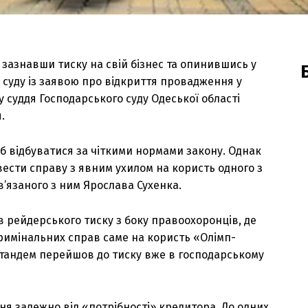
 зазнавши тиску на свій бізнес та опинившись у
 суду із заявою про відкриття провадження у
у суддя Господарського суду Одеської області
.
б відбуватися за чіткими нормами закону. Однак
ести справу з явним ухилом на користь одного з
’язаного з ним Ярослава Сухенка.
в рейдерського тиску з боку правоохоронців, де
имінальних справ саме на користь «Олімп-
й тандем перейшов до тиску вже в господарському
я залежно від «потрібності» кредитора. До одних