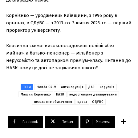
Корнієнко — уродженець Київщини, з 1996 року в
органах, в ОДУВС — з 2013-го. З квітня 2025-го — перший
проректор університету.
Класична схема: високопосадовець поліції «без
майна», а батько-пенсіонер — мільйонер з
нерухомістю та автопарком преміум-класу. Питання до
НАЗК: чому це досі не зацікавило нікого?
ТЕГИ
Honda CR-V
антикорупція
ДБР
корупція
Максим Корнієнко
НАЗК
недостовірне декларування
незаконне збагачення
одеса
ОДУВС
Facebook
Twitter
Pinterest