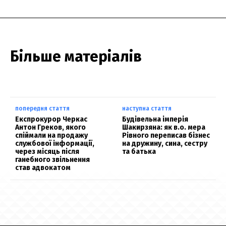
Більше матеріалів
попередня стаття
наступна стаття
Експрокурор Черкас
Будівельна імперія
Антон Греков, якого
Шакирзяна: як в.о. мера
спіймали на продажу
Рівного переписав бізнес
службової інформації,
на дружину, сина, сестру
через місяць після
та батька
ганебного звільнення
став адвокатом