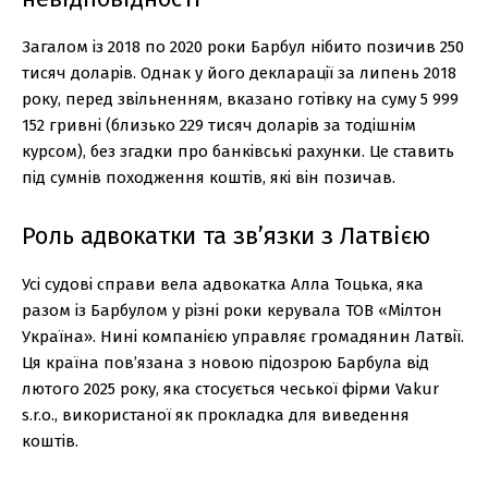
Загалом із 2018 по 2020 роки Барбул нібито позичив 250
тисяч доларів. Однак у його декларації за липень 2018
року, перед звільненням, вказано готівку на суму 5 999
152 гривні (близько 229 тисяч доларів за тодішнім
курсом), без згадки про банківські рахунки. Це ставить
під сумнів походження коштів, які він позичав.
Роль адвокатки та зв’язки з Латвією
Усі судові справи вела адвокатка Алла Тоцька, яка
разом із Барбулом у різні роки керувала ТОВ «Мілтон
Україна». Нині компанією управляє громадянин Латвії.
Ця країна пов’язана з новою підозрою Барбула від
лютого 2025 року, яка стосується чеської фірми Vakur
s.r.o., використаної як прокладка для виведення
коштів.