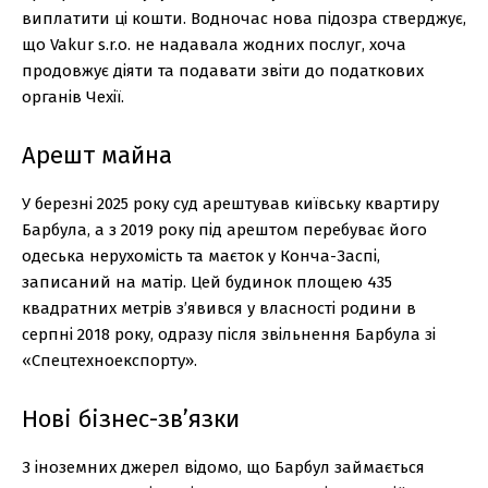
виплатити ці кошти. Водночас нова підозра стверджує,
що Vakur s.r.o. не надавала жодних послуг, хоча
продовжує діяти та подавати звіти до податкових
органів Чехії.
Арешт майна
У березні 2025 року суд арештував київську квартиру
Барбула, а з 2019 року під арештом перебуває його
одеська нерухомість та маєток у Конча-Заспі,
записаний на матір. Цей будинок площею 435
квадратних метрів з’явився у власності родини в
серпні 2018 року, одразу після звільнення Барбула зі
«Спецтехноекспорту».
Нові бізнес-зв’язки
З іноземних джерел відомо, що Барбул займається