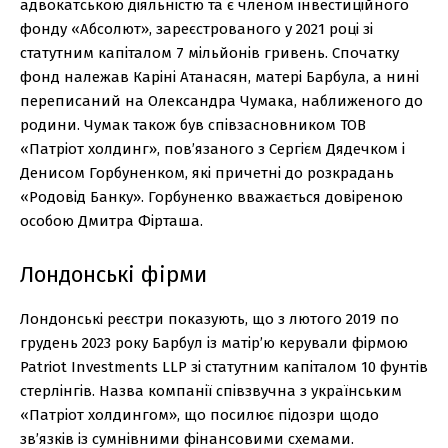
адвокатською діяльністю та є членом інвестиційного
фонду «Абсолют», зареєстрованого у 2021 році зі
статутним капіталом 7 мільйонів гривень. Спочатку
фонд належав Каріні Атанасян, матері Барбула, а нині
переписаний на Олександра Чумака, наближеного до
родини. Чумак також був співзасновником ТОВ
«Патріот холдинг», пов’язаного з Сергієм Дядечком і
Денисом Горбуненком, які причетні до розкрадань
«Родовід Банку». Горбуненко вважається довіреною
особою Дмитра Фірташа.
Лондонські фірми
Лондонські реєстри показують, що з лютого 2019 по
грудень 2023 року Барбул із матір’ю керували фірмою
Patriot Investments LLP зі статутним капіталом 10 фунтів
стерлінгів. Назва компанії співзвучна з українським
«Патріот холдингом», що посилює підозри щодо
зв’язків із сумнівними фінансовими схемами.