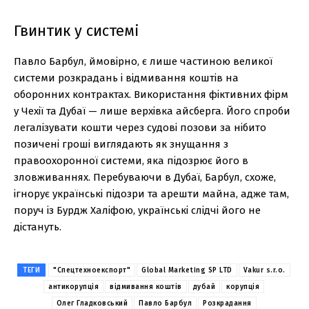
Гвинтик у системі
Павло Барбул, ймовірно, є лише частиною великої
системи розкрадань і відмивання коштів на
оборонних контрактах. Використання фіктивних фірм
у Чехії та Дубаї — лише верхівка айсберга. Його спроби
легалізувати кошти через судові позови за нібито
позичені гроші виглядають як знущання з
правоохоронної системи, яка підозрює його в
зловживаннях. Перебуваючи в Дубаї, Барбул, схоже,
ігнорує українські підозри та арешти майна, адже там,
поруч із Бурдж Халіфою, українські слідчі його не
дістануть.
ТЕГИ
"Спецтехноекспорт"
Global Marketing SP LTD
Vakur s.r.o.
антикорупція
відмивання коштів
дубай
корупція
Олег Гладковський
Павло Барбул
Розкрадання