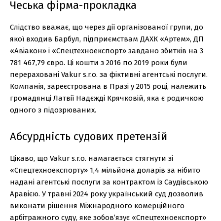
Чеська фірма-прокладка
Слідство вважає, що через дії організованої групи, до
якої входив Барбул, підприємствам ДАХК «Артем», ДП
«Авіакон» і «Спецтехноекспорт» завдано збитків на 3
781 467,79 євро. Ці кошти з 2016 по 2019 роки були
перераховані Vakur s.r.o. за фіктивні агентські послуги.
Компанія, зареєстрована в Празі у 2015 році, належить
громадянці Латвії Надєжді Крячковій, яка є родичкою
одного з підозрюваних.
Абсурдність судових претензій
Цікаво, що Vakur s.r.o. намагається стягнути зі
«Спецтехноекспорту» 1,4 мільйона доларів за нібито
надані агентські послуги за контрактом із Саудівською
Аравією. У травні 2024 року український суд дозволив
виконати рішення Міжнародного комерційного
арбітражного суду, яке зобов’язує «Спецтехноекспорт»