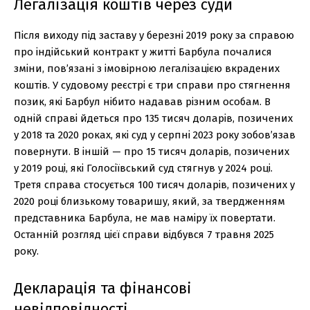
Легалізація коштів через суди
Після виходу під заставу у березні 2019 року за справою
про індійський контракт у житті Барбула почалися
зміни, пов’язані з імовірною легалізацією вкрадених
коштів. У судовому реєстрі є три справи про стягнення
позик, які Барбул нібито надавав різним особам. В
одній справі йдеться про 135 тисяч доларів, позичених
у 2018 та 2020 роках, які суд у серпні 2023 року зобов’язав
повернути. В іншій — про 15 тисяч доларів, позичених
у 2019 році, які Голосіївський суд стягнув у 2024 році.
Третя справа стосується 100 тисяч доларів, позичених у
2020 році близькому товаришу, який, за твердженням
представника Барбула, не мав наміру їх повертати.
Останній розгляд цієї справи відбувся 7 травня 2025
року.
Декларація та фінансові
невідповідності