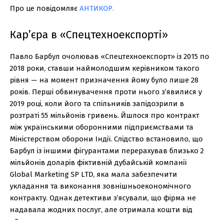
Про це повідомляє
АНТИКОР.
Кар’єра в «Спецтехноекспорті»
Павло Барбул очолював «Спецтехноекспорт» із 2015 по
2018 роки, ставши наймолодшим керівником такого
рівня — на момент призначення йому було лише 28
років. Перші обвинувачення проти нього з’явилися у
2019 році, коли його та спільників запідозрили в
розтраті 55 мільйонів гривень. Йшлося про контракт
між українськими оборонними підприємствами та
Міністерством оборони Індії. Слідство встановило, що
Барбул із іншими фігурантами перерахував близько 2
мільйонів доларів фіктивній дубайській компанії
Global Marketing SP LTD, яка мала забезпечити
укладання та виконання зовнішньоекономічного
контракту. Однак детективи з’ясували, що фірма не
надавала жодних послуг, але отримала кошти від