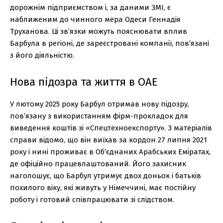
дорожнім підприємством і, за даними ЗМІ, є
наближеним до чинного мера Одеси Геннадія
Труханова. Ці зв’язки можуть пояснювати вплив
Барбула в регіоні, де зареєстровані компанії, пов’язані
з його діяльністю.
Нова підозра та життя в ОАЕ
У лютому 2025 року Барбул отримав нову підозру,
пов’язану з використанням фірм-прокладок для
виведення коштів зі «Спецтехноекспорту». З матеріалів
справи відомо, що він виїхав за кордон 27 липня 2021
року і нині проживає в Об’єднаних Арабських Еміратах,
де офіційно працевлаштований. Його захисник
наголошує, що Барбул утримує двох доньок і батьків
похилого віку, які живуть у Німеччині, має постійну
роботу і готовий співпрацювати зі слідством.