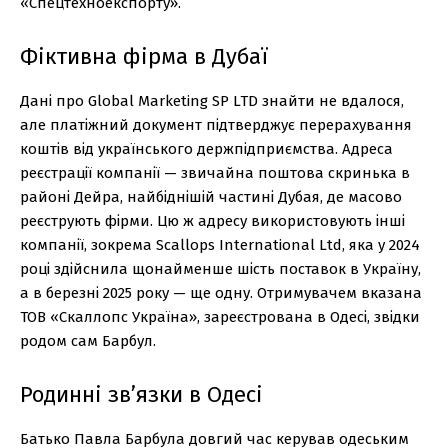
«Спецтехноекспорту».
Фіктивна фірма в Дубаї
Дані про Global Marketing SP LTD знайти не вдалося,
але платіжний документ підтверджує перерахування
коштів від українського держпідприємства. Адреса
реєстрації компанії — звичайна поштова скринька в
районі Дейра, найбіднішій частині Дубая, де масово
реєструють фірми. Цю ж адресу використовують інші
компанії, зокрема Scallops International Ltd, яка у 2024
році здійснила щонайменше шість поставок в Україну,
а в березні 2025 року — ще одну. Отримувачем вказана
ТОВ «Скаллопс Україна», зареєстрована в Одесі, звідки
родом сам Барбул.
Родинні зв’язки в Одесі
Батько Павла Барбула довгий час керував одеським