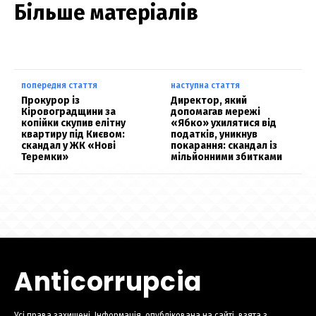
Більше матеріалів
попередня стаття
наступна стаття
Прокурор із
Директор, який
Кіровоградщини за
допомагав мережі
копійки скупив елітну
«Ябко» ухилятися від
квартиру під Києвом:
податків, уникнув
скандал у ЖК «Нові
покарання: скандал із
Теремки»
мільйонними збитками
Anticorrupcia
Усі права захищені. Інформація, опублікована на сайті, взята з