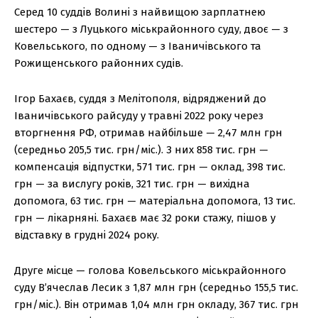
Серед 10 суддів Волині з найвищою зарплатнею
шестеро — з Луцького міськрайонного суду, двоє — з
Ковельського, по одному — з Іваничівського та
Рожищенського районних судів.
Ігор Бахаєв, суддя з Мелітополя, відряджений до
Іваничівського райсуду у травні 2022 року через
вторгнення РФ, отримав найбільше — 2,47 млн грн
(середньо 205,5 тис. грн/міс.). З них 858 тис. грн —
компенсація відпустки, 571 тис. грн — оклад, 398 тис.
грн — за вислугу років, 321 тис. грн — вихідна
допомога, 63 тис. грн — матеріальна допомога, 13 тис.
грн — лікарняні. Бахаєв має 32 роки стажу, пішов у
відставку в грудні 2024 року.
Друге місце — голова Ковельського міськрайонного
суду В’ячеслав Лесик з 1,87 млн грн (середньо 155,5 тис.
грн/міс.). Він отримав 1,04 млн грн окладу, 367 тис. грн