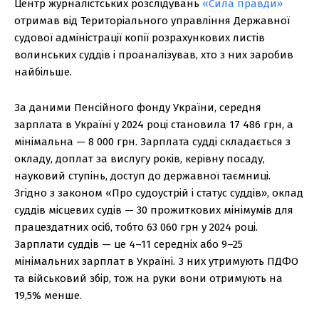
Центр журналістських розслідувань
«Сила правди»
отримав від Територіального управління Державної
судової адміністрації копії розрахункових листів
волинських суддів і проаналізував, хто з них заробив
найбільше.
За даними Пенсійного фонду України, середня
зарплата в Україні у 2024 році становила 17 486 грн, а
мінімальна — 8 000 грн. Зарплата судді складається з
окладу, доплат за вислугу років, керівну посаду,
науковий ступінь, доступ до державної таємниці.
Згідно з законом «Про судоустрій і статус суддів», оклад
суддів місцевих судів — 30 прожиткових мінімумів для
працездатних осіб, тобто 63 060 грн у 2024 році.
Зарплати суддів — це 4–11 середніх або 9–25
мінімальних зарплат в Україні. З них утримують ПДФО
та військовий збір, тож на руки вони отримують на
19,5% менше.