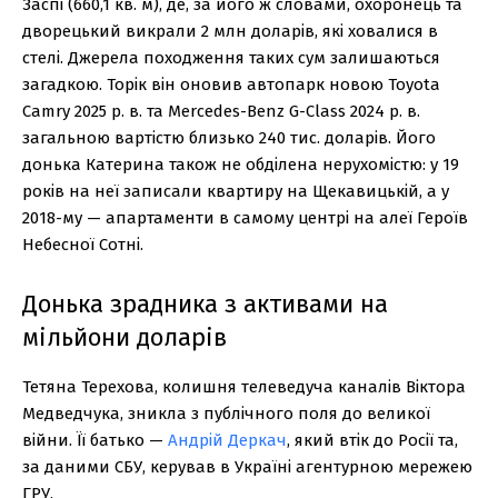
Заспі (660,1 кв. м), де, за його ж словами, охоронець та
дворецький викрали 2 млн доларів, які ховалися в
стелі. Джерела походження таких сум залишаються
загадкою. Торік він оновив автопарк новою Toyota
Camry 2025 р. в. та Mercedes-Benz G-Class 2024 р. в.
загальною вартістю близько 240 тис. доларів. Його
донька Катерина також не обділена нерухомістю: у 19
років на неї записали квартиру на Щекавицькій, а у
2018-му — апартаменти в самому центрі на алеї Героїв
Небесної Сотні.
Донька зрадника з активами на
мільйони доларів
Тетяна Терехова, колишня телеведуча каналів Віктора
Медведчука, зникла з публічного поля до великої
війни. Її батько —
Андрій Деркач
, який втік до Росії та,
за даними СБУ, керував в Україні агентурною мережею
ГРУ.