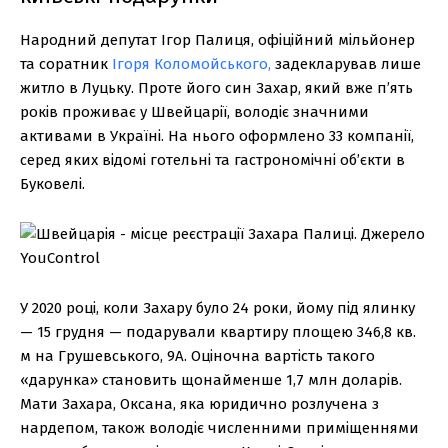
Народний депутат Ігор Палиця, офіційний мільйонер
та соратник
Ігоря Коломойського,
задекларував лише
житло в Луцьку. Проте його син Захар, який вже п’ять
років проживає у Швейцарії, володіє значними
активами в Україні. На нього оформлено 33 компанії,
серед яких відомі готельні та гастрономічні об’єкти в
Буковелі.
У 2020 році, коли Захару було 24 роки, йому під ялинку
— 15 грудня — подарували квартиру площею 346,8 кв.
м на Грушевського, 9А. Оціночна вартість такого
«дарунка» становить щонайменше 1,7 млн доларів.
Мати Захара, Оксана, яка юридично розлучена з
нардепом, також володіє численними приміщеннями