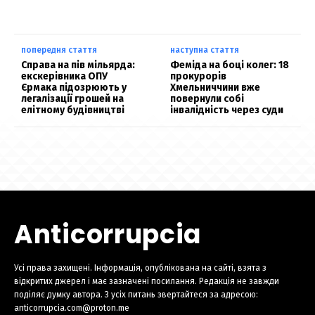
попередня стаття
наступна стаття
Справа на пів мільярда:
Феміда на боці колег: 18
екскерівника ОПУ
прокурорів
Єрмака підозрюють у
Хмельниччини вже
легалізації грошей на
повернули собі
елітному будівництві
інвалідність через суди
Anticorrupcia
Усі права захищені. Інформація, опублікована на сайті, взята з
відкритих джерел і має зазначені посилання. Редакція не завжди
поділяє думку автора. З усіх питань звертайтеся за адресою:
anticorrupcia.com@proton.me