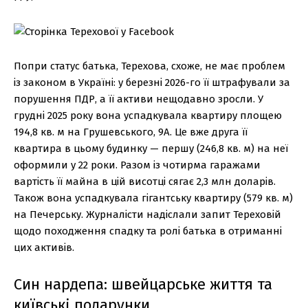
Попри статус батька, Терехова, схоже, не має проблем
із законом в Україні: у березні 2026-го її штрафували за
порушення ПДР, а її активи нещодавно зросли. У
грудні 2025 року вона успадкувала квартиру площею
194,8 кв. м на Грушевського, 9А. Це вже друга її
квартира в цьому будинку — першу (246,8 кв. м) на неї
оформили у 22 роки. Разом із чотирма гаражами
вартість її майна в цій висотці сягає 2,3 млн доларів.
Також вона успадкувала гігантську квартиру (579 кв. м)
на Печерську. Журналісти надіслали запит Тереховій
щодо походження спадку та ролі батька в отриманні
цих активів.
Син нардепа: швейцарське життя та
київські подарунки