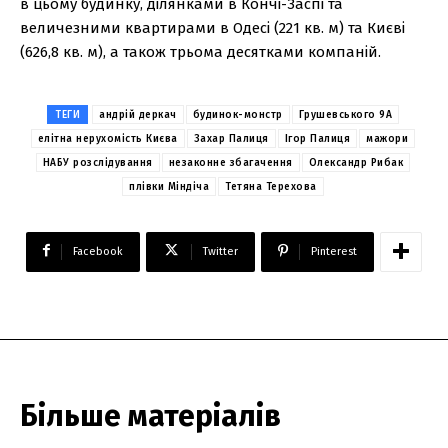
в цьому будинку, ділянками в Кончі-Заспі та
величезними квартирами в Одесі (221 кв. м) та Києві
(626,8 кв. м), а також трьома десятками компаній.
ТЕГИ
андрій деркач
будинок-монстр
Грушевського 9А
елітна нерухомість Києва
Захар Палиця
Ігор Палиця
мажори
НАБУ розслідування
незаконне збагачення
Олександр Рибак
плівки Міндіча
Тетяна Терехова
Facebook
Twitter
Pinterest
Більше матеріалів