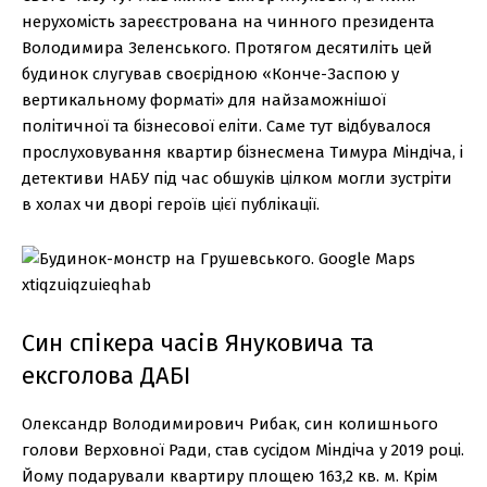
нерухомість зареєстрована на чинного президента
Володимира Зеленського. Протягом десятиліть цей
будинок слугував своєрідною «Конче-Заспою у
вертикальному форматі» для найзаможнішої
політичної та бізнесової еліти. Саме тут відбувалося
прослуховування квартир бізнесмена Тимура Міндіча, і
детективи НАБУ під час обшуків цілком могли зустріти
в холах чи дворі героїв цієї публікації.
Син спікера часів Януковича та
ексголова ДАБІ
Олександр Володимирович Рибак, син колишнього
голови Верховної Ради, став сусідом Міндіча у 2019 році.
Йому подарували квартиру площею 163,2 кв. м. Крім