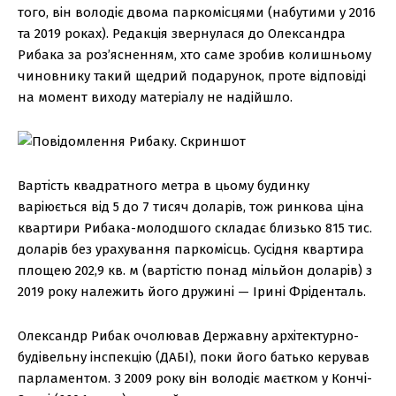
того, він володіє двома паркомісцями (набутими у 2016
та 2019 роках). Редакція звернулася до Олександра
Рибака за роз’ясненням, хто саме зробив колишньому
чиновнику такий щедрий подарунок, проте відповіді
на момент виходу матеріалу не надійшло.
Вартість квадратного метра в цьому будинку
варіюється від 5 до 7 тисяч доларів, тож ринкова ціна
квартири Рибака-молодшого складає близько 815 тис.
доларів без урахування паркомісць. Сусідня квартира
площею 202,9 кв. м (вартістю понад мільйон доларів) з
2019 року належить його дружині — Ірині Фріденталь.
Олександр Рибак очолював Державну архітектурно-
будівельну інспекцію (ДАБІ), поки його батько керував
парламентом. З 2009 року він володіє маєтком у Кончі-