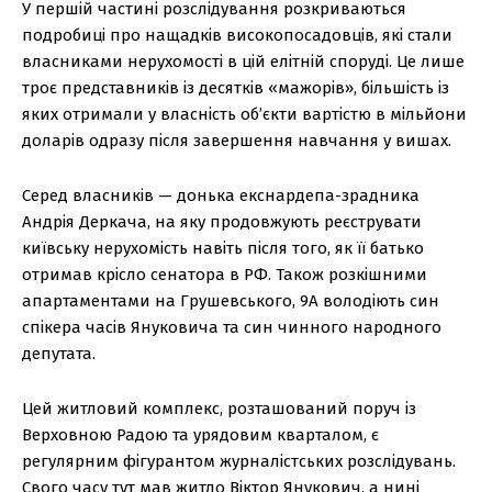
У першій частині розслідування розкриваються
подробиці про нащадків високопосадовців, які стали
власниками нерухомості в цій елітній споруді. Це лише
троє представників із десятків «мажорів», більшість із
яких отримали у власність об’єкти вартістю в мільйони
доларів одразу після завершення навчання у вишах.
Серед власників — донька екснардепа-зрадника
Андрія Деркача, на яку продовжують реєструвати
київську нерухомість навіть після того, як її батько
отримав крісло сенатора в РФ. Також розкішними
апартаментами на Грушевського, 9А володіють син
спікера часів Януковича та син чинного народного
депутата.
Цей житловий комплекс, розташований поруч із
Верховною Радою та урядовим кварталом, є
регулярним фігурантом журналістських розслідувань.
Свого часу тут мав житло Віктор Янукович, а нині