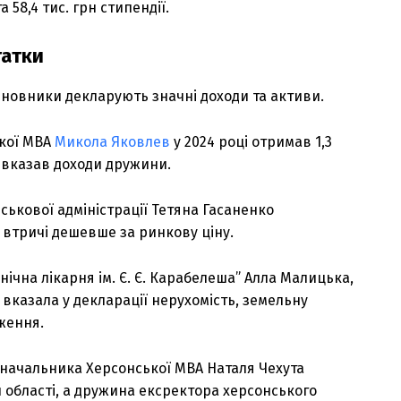
а 58,4 тис. грн стипендії.
татки
иновники декларують значні доходи та активи.
кої МВА
Микола Яковлев
у 2024 році отримав 1,3
 вказав доходи дружини.
ськової адміністрації Тетяна Гасаненко
 втричі дешевше за ринкову ціну.
ічна лікарня ім. Є. Є. Карабелеша” Алла Малицька,
, вказала у декларації нерухомість, земельну
ження.
 начальника Херсонської МВА Наталя Чехута
 області, а дружина ексректора херсонського