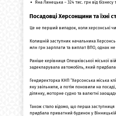
Яна Линецька – 324 тис. грн від бізнесу т
Посадовці Херсонщини та їхні с
Це не перший випадок, коли херсонські ч
Колишній заступник начальника Херсонсь
млн грн зарплати та виплат ВПО, однак не
Раніше керівниця Олешківської міської вій
задекларувала автомобіль, який придбала
Гендиректорка КНП “Херсонська міська клін
яку звільнили, а потім поновили на посаді
ділянку, моторне судно та валютні заощад
Також стало відомо, що перша заступниця
придбала приватний будинок у Вінницькій