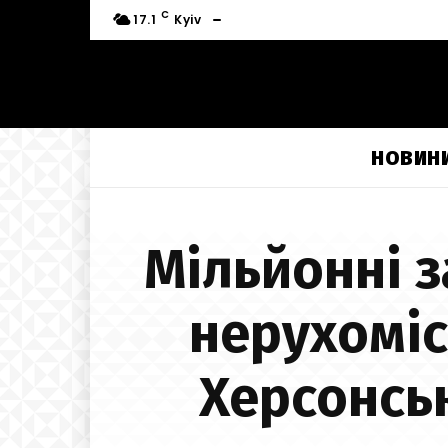
C
17.1
Kyiv
НОВИН
Мільйонні з
нерухоміс
Херсонсь