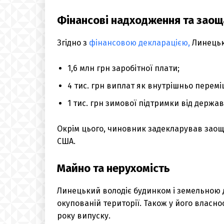
Фінансові надходження та зао
Згідно з
фінансовою декларацією,
Линецьки
1,6 млн грн заробітної плати;
4 тис. грн виплат як внутрішньо перемі
1 тис. грн зимової підтримки від держав
Окрім цього, чиновник задекларував заощад
США.
Майно та нерухомість
Линецький володіє будинком і земельною
окупованій території. Також у його власнос
року випуску.