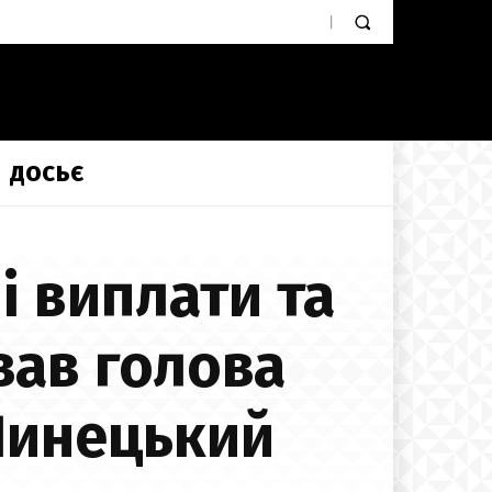
ДОСЬЄ
і виплати та
вав голова
Линецький