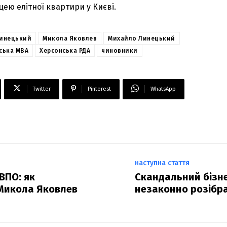
ею елітної квартири у Києві.
инецький
Микола Яковлев
Михайло Линецький
ська МВА
Херсонська РДА
чиновники
Twitter
Pinterest
WhatsApp
наступна стаття
ВПО: як
Скандальний бізн
 Микола Яковлев
незаконно розібра