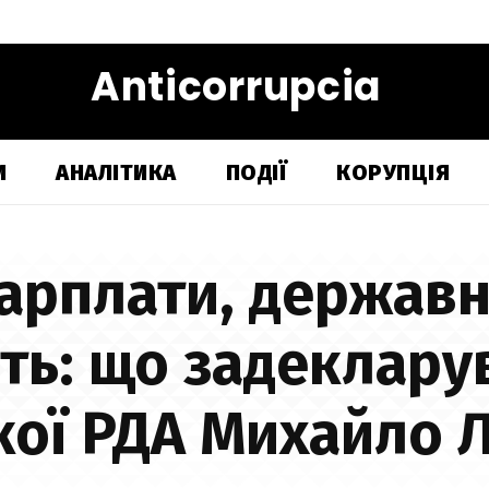
Anticorrupcia
И
АНАЛІТИКА
ПОДІЇ
КОРУПЦІЯ
арплати, державн
ть: що задеклару
кої РДА Михайло 