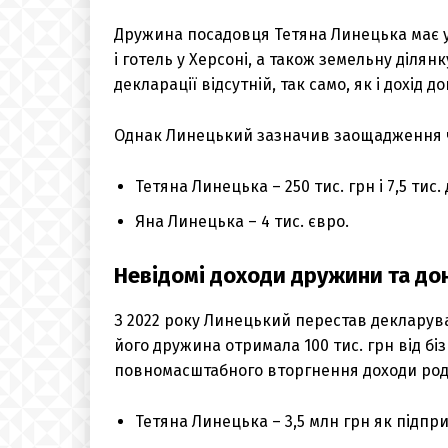
Дружина посадовця Тетяна Линецька має 
і готель у Херсоні, а також земельну ділянку
декларації відсутній, так само, як і дохід д
Однак Линецький зазначив заощадження 
Тетяна Линецька – 250 тис. грн і 7,5 тис.
Яна Линецька – 4 тис. євро.
Невідомі доходи дружини та до
З 2022 року Линецький перестав декларуват
його дружина отримала 100 тис. грн від бізн
повномасштабного вторгнення доходи род
Тетяна Линецька – 3,5 млн грн як підпр