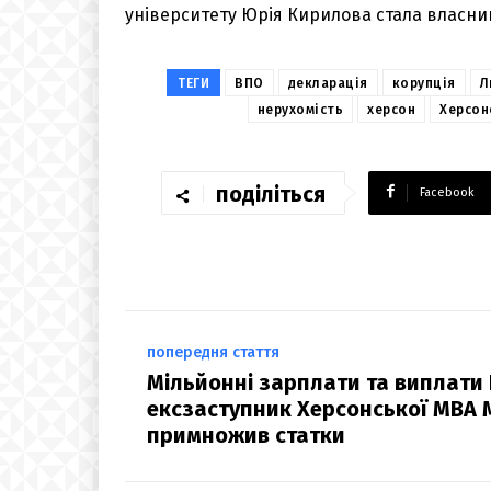
університету Юрія Кирилова стала власниц
ТЕГИ
ВПО
декларація
корупція
Л
нерухомість
херсон
Херсон
поділіться
Facebook
попередня стаття
Мільйонні зарплати та виплати 
ексзаступник Херсонської МВА
примножив статки