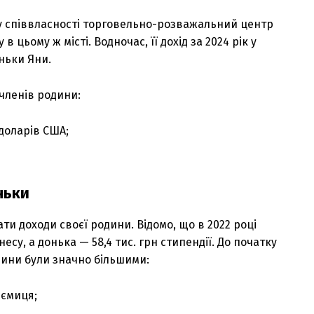
у співвласності торговельно-розважальний центр
 в цьому ж місті. Водночас, її дохід за 2024 рік у
оньки Яни.
членів родини:
 доларів США;
ньки
и доходи своєї родини. Відомо, що в 2022 році
есу, а донька — 58,4 тис. грн стипендії. До початку
ини були значно більшими:
иємиця;