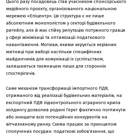
Цього разу посадовець став учасником спонсорського
медійного проєкту, організованого національною
мережею «Епіцентр». Ця структура є не лише
абсолютним монополістом у секторі будівельного
ритейлу, але й має стійку репутацію потужного гравця
у сфері мінімізації та оптимізації податкового
навантаження. Мотиви, якими керується керівник
митниці при виборі настільки специфічних
майданчиків для комунікації із суспільством,
залишаються таємницею лише для сторонніх
спостерігачів.
Саме механізм трансформації імпортного ПДВ,
отриманого від реалізації будівельних матеріалів, на
експортний ПДВ підконтрольного аграрного крила
холдингу дозволив родині Герег фактично поглинути
або знищити всіх потенційних конкурентів на
вітчизняному ринку. Схема працює за принципом
сполучених посудин: податкові зобов’язання, що