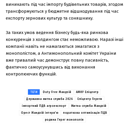
виникають під час імпорту будівельних товарів, згодом
трансформуються у бюджетне відшкодування під час
експорту зернових культур та соняшнику.
За таких умов ведення бізнесу будь-яка ринкова
конкуренція з холдингом стає неможливою. Наразі інші
компанії навіть не намагаються змагатися з
монополістом, а Антимонопольний комітет України
вже тривалий час демонструє повну пасивність,
фактично самоусунувшись від виконання
контролюючих функцій.
ТЕГИ
Duty Free Мандзій
АМКУ Епіцентр
Державна митна служба 2026
Епіцентр Гереги
імпортний ПДВ агроекспорт
Митна служба Мандзій
Орест Мандзій інтерв'ю
податкова оптимізація ПДВ
родина Герег монополія