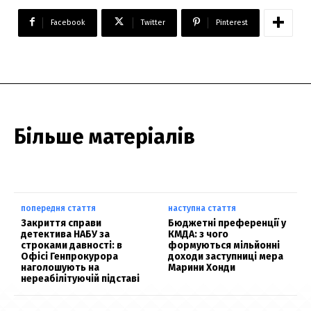
Facebook
Twitter
Pinterest
Більше матеріалів
попередня стаття
наступна стаття
Закриття справи
Бюджетні преференції у
детектива НАБУ за
КМДА: з чого
строками давності: в
формуються мільйонні
Офісі Генпрокурора
доходи заступниці мера
наголошують на
Марини Хонди
нереабілітуючій підставі