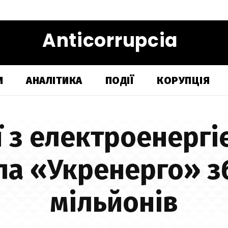
Anticorrupcia
И
АНАЛІТИКА
ПОДІЇ
КОРУПЦІЯ
 з електроенергі
ла «Укренерго» з
мільйонів