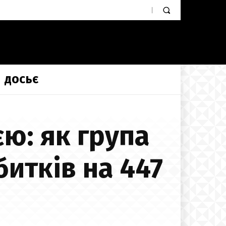
ДОСЬЄ
єю: як група
битків на 447