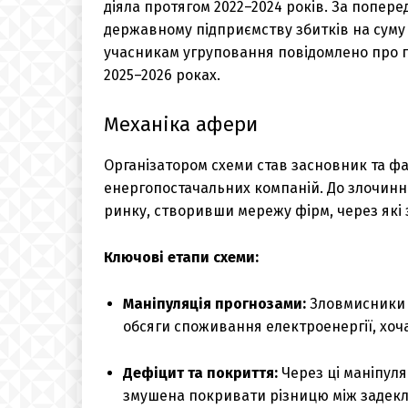
діяла протягом 2022–2024 років. За попере
державному підприємству збитків на суму 
учасникам угруповання повідомлено про під
2025–2026 роках.
Механіка афери
Організатором схеми став засновник та 
енергопостачальних компаній. До злочинно
ринку, створивши мережу фірм, через які 
Ключові етапи схеми:
Маніпуляція прогнозами:
Зловмисники с
обсяги споживання електроенергії, хоч
Дефіцит та покриття:
Через ці маніпул
змушена покривати різницю між задек