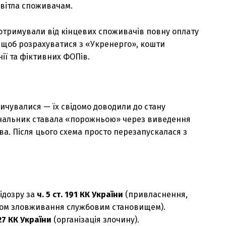
світла споживачам.
отримували від кінцевих споживачів повну оплату
, щоб розрахуватися з «Укренерго», кошти
ії та фіктивних ФОПів.
ичувалися — їх свідомо доводили до стану
тачальник ставала «порожньою» через виведення
ва. Після цього схема просто перезапускалася з
ідозру за
ч. 5 ст. 191 КК України
(привласнення,
хом зловживання службовим становищем).
 27 КК України
(організація злочину).