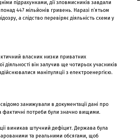
дніми підрахунками, дії зловмисників завдали
понад 447 мільйонів гривень. Наразі п’ятьом
озру, а слідство перевіряє діяльність схеми у
фактичний власник низки приватних
ї діяльності він залучив ще чотирьох учасників
здійснювалися маніпуляції з електроенергією.
відомо занижували в документації дані про
а фактичні потреби були значно вищими.
яції виникав штучний дефіцит. Держава була
ларованими та реальними обсягами, щоб