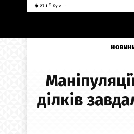
C
27.1
Kyiv
НОВИН
Маніпуляції
ділків завда