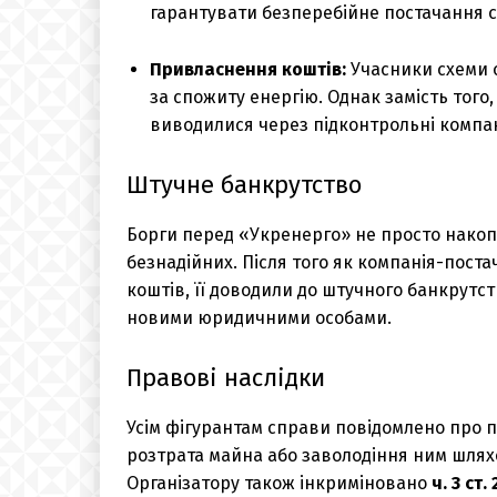
гарантувати безперебійне постачання 
Привласнення коштів:
Учасники схеми 
за спожиту енергію. Однак замість того
виводилися через підконтрольні компан
Штучне банкрутство
Борги перед «Укренерго» не просто накоп
безнадійних. Після того як компанія-пос
коштів, її доводили до штучного банкрутст
новими юридичними особами.
Правові наслідки
Усім фігурантам справи повідомлено про п
розтрата майна або заволодіння ним шля
Організатору також інкриміновано
ч. 3 ст.