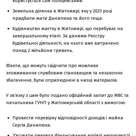
користується сам поліцейський.
Земельна ділянка в Житомирі, яку у 2023 році
придбали мати Данилюка та його теща.
Будівництво маєтку в Житомирі, що перебуває на
завершальному етапі. За даними Реєстру
будівельної діяльності, на нього вже витрачено
понад 2 мільйони гривень.
Факти, що можуть свідчити про можливе
зловживання службовим становищем та незаконне
збагачення, були оприлюднені в низці матеріалів.
У зв’язку з цим було подано офіційний запит до МВС та
начальника ГУНП у Житомирській області з вимогою:
Провести перевірку відповідності доходів і майна
Сергія Данилюка.
З’ясувати джерела фінансування купівлі нерухомості