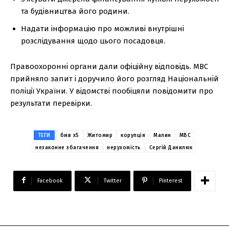
та будівництва його родини.
Надати інформацію про можливі внутрішні
розслідування щодо цього посадовця.
Правоохоронні органи дали офіційну відповідь. МВС
прийняло запит і доручило його розгляд Національній
поліції України. У відомстві пообіцяли повідомити про
результати перевірки.
ТЕГИ
бмв x5
Житомир
корупція
Малин
МВС
незаконне збагачення
нерухомість
Сергій Данилюк
Facebook
Twitter
Pinterest