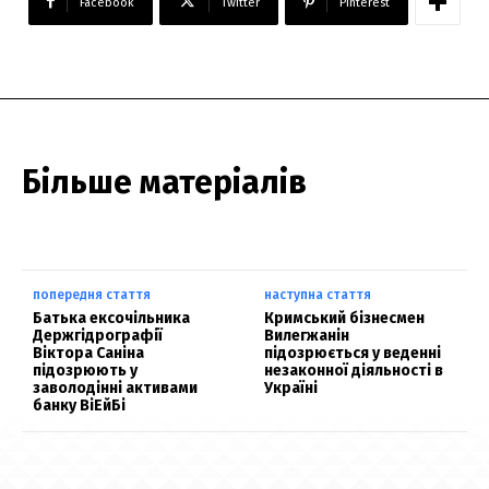
Facebook
Twitter
Pinterest
Більше матеріалів
попередня стаття
наступна стаття
Батька ексочільника
Кримський бізнесмен
Держгідрографії
Вилегжанін
Віктора Саніна
підозрюється у веденні
підозрюють у
незаконної діяльності в
заволодінні активами
Україні
банку ВіЕйБі