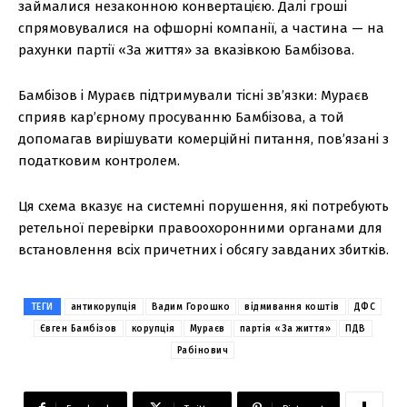
займалися незаконною конвертацією. Далі гроші
спрямовувалися на офшорні компанії, а частина — на
рахунки партії «За життя» за вказівкою Бамбізова.
Бамбізов і Мураєв підтримували тісні зв’язки: Мураєв
сприяв кар’єрному просуванню Бамбізова, а той
допомагав вирішувати комерційні питання, пов’язані з
податковим контролем.
Ця схема вказує на системні порушення, які потребують
ретельної перевірки правоохоронними органами для
встановлення всіх причетних і обсягу завданих збитків.
ТЕГИ
антикорупція
Вадим Горошко
відмивання коштів
ДФС
Євген Бамбізов
корупція
Мураєв
партія «За життя»
ПДВ
Рабінович