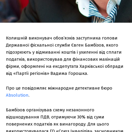
Колишній виконувач обов’язків заступника голови
Державної фіскальної служби Євген Бамбізов, якого
підозрюють у відмиванні коштів і ухиленні від сплати
податків, використовував для фінансових махінацій
фірми, оформлені на ексдепутата Харківської облради
від «Партії регіонів» Вадима Горошка.
Про це повідомляє міжнародне детективне бюро
Absolution
.
Бамбізов організував схему незаконного
відшкодування ПДВ, отримуючи 30% від суми
повернених податків як винагороду. Для цього
використовувалася ГО «Союз Інвалідів», засновником