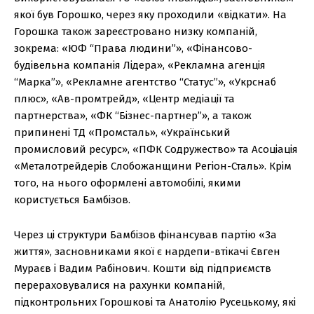
якої був Горошко, через яку проходили «відкати». На
Горошка також зареєстровано низку компаній,
зокрема: «ЮФ “Права людини”», «Фінансово-
будівельна компанія Лідера», «Рекламна агенція
“Марка”», «Рекламне агентство “Статус”», «Укрснаб
плюс», «Ав-промтрейд», «Центр медіації та
партнерства», «ФК “Бізнес-партнер”», а також
припинені ТД «Промсталь», «Український
промисловий ресурс», «ПФК Содружество» та Асоціація
«Металотрейдерів Слобожанщини Регіон-Сталь». Крім
того, на нього оформлені автомобілі, якими
користується Бамбізов.
Через ці структури Бамбізов фінансував партію «За
життя», засновниками якої є нардепи-втікачі Євген
Мураєв і Вадим Рабінович. Кошти від підприємств
перераховувалися на рахунки компаній,
підконтрольних Горошкові та Анатолію Русецькому, які