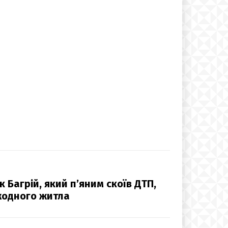
 Багрій, який п’яним скоїв ДТП,
жодного житла