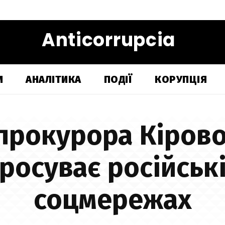
Anticorrupcia
И
АНАЛІТИКА
ПОДІЇ
КОРУПЦІЯ
прокурора Кіров
росуває російські
соцмережах