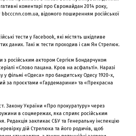
гативні коментарі про Євромайдан 2014 року,
 bbcccnn.com.ua, відомого поширенням російської
йські тести у Facebook, які містять шкідливе
их даних. Такі ж тести проходив і сам Ян Стрелюк.
и з російським актором Сергієм Бондарчуком
серіалі «Слово пацана. Кров на асфальті». Наразі
 у фільмі «Одеса» про бандитську Одесу 1920-х,
мий за проєктами «Гардемарини» та «Прекрасна
 ст. Закону України «Про прокуратуру» через
дружини в соцмережах, яка сприяє російським
я. Редакція закликає СБУ та Генеральну інспекцію
ревірку дій Стрелюка та його родичів, щоб