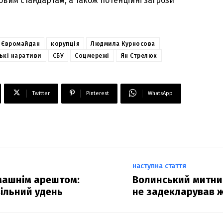
овим стандартам, а також потенційні загрози
Євромайдан
корупція
Людмила Курносова
ькі наративи
СБУ
Соцмережі
Ян Стрелюк
Twitter
Pinterest
WhatsApp
наступна стаття
машнім арештом:
Волинський митник
вільний удень
не задекларував 