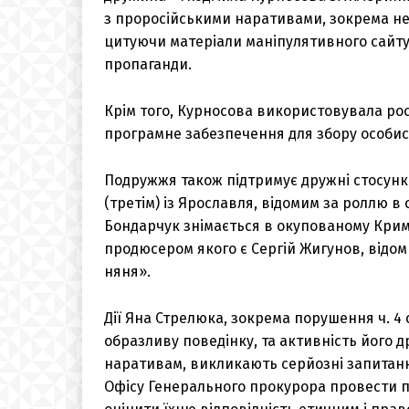
з проросійськими наративами, зокрема не
цитуючи матеріали маніпулятивного сайту
пропаганди.
Крім того, Курносова використовувала росі
програмне забезпечення для збору особист
Подружжя також підтримує дружні стосунк
(третім) із Ярославля, відомим за роллю в 
Бондарчук знімається в окупованому Криму
продюсером якого є Сергій Жигунов, відо
няня».
Дії Яна Стрелюка, зокрема порушення ч. 4
образливу поведінку, та активність його 
наративам, викликають серйозні запитанн
Офісу Генерального прокурора провести пе