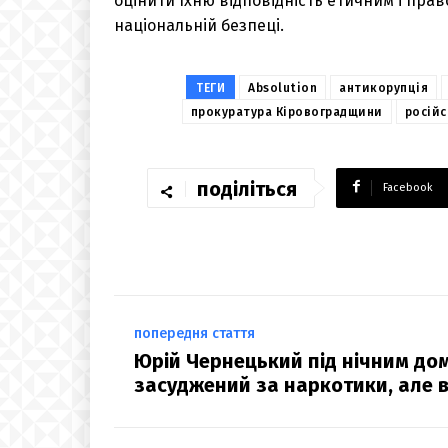
оцінити їхню відповідність етичним і прав
національній безпеці.
ТЕГИ
Absolution
антикорупція
прокуратура Кіровоградщини
російс
поділіться
Facebook
попередня стаття
Юрій Чернецький під нічним до
засуджений за наркотики, але 