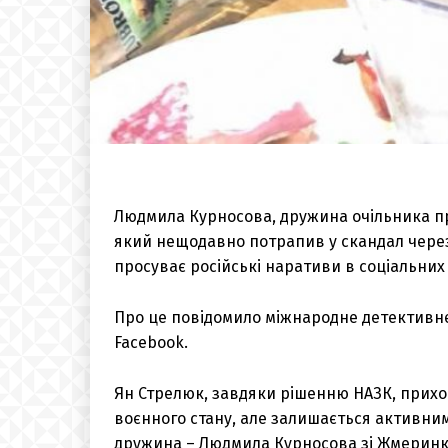
Людмила Курносова, дружина очільника пр
який нещодавно потрапив у скандал чере
просуває російські наративи в соціальних
Про це повідомило міжнародне детектив
Facebook.
Ян Стрелюк, завдяки рішенню НАЗК, прихо
воєнного стану, але залишається активним
дружина – Людмила Курносова зі Жмеринки