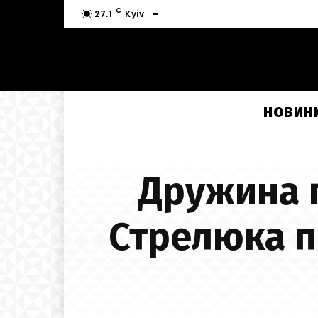
C
27.1
Kyiv
НОВИН
Дружина 
Стрелюка п