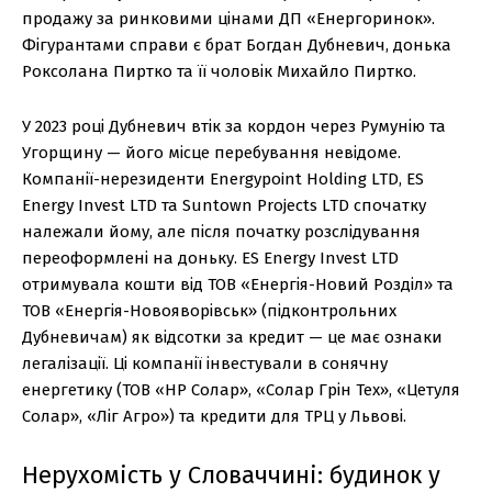
продажу за ринковими цінами ДП «Енергоринок».
Фігурантами справи є брат Богдан Дубневич, донька
Роксолана Пиртко та її чоловік Михайло Пиртко.
У 2023 році Дубневич втік за кордон через Румунію та
Угорщину — його місце перебування невідоме.
Компанії-нерезиденти Energypoint Holding LTD, ES
Energy Invest LTD та Suntown Projects LTD спочатку
належали йому, але після початку розслідування
переоформлені на доньку. ES Energy Invest LTD
отримувала кошти від ТОВ «Енергія-Новий Розділ» та
ТОВ «Енергія-Новояворівськ» (підконтрольних
Дубневичам) як відсотки за кредит — це має ознаки
легалізації. Ці компанії інвестували в сонячну
енергетику (ТОВ «НР Солар», «Солар Грін Тех», «Цетуля
Солар», «Ліг Агро») та кредити для ТРЦ у Львові.
Нерухомість у Словаччині: будинок у