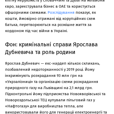
елітну нерухомість у Словаччині та Дубаї на мільйони
євро, зареєструвала бізнес в ОАЕ та користується
офшорними схемами.
Розслідування
показує, як
кошти, ймовірно отримані від корупційних схем
батька, перетворюються на розкішне життя за
кордоном під час війни в Україні.
Фон: кримінальні справи Ярослава
Дубневича та роль родини
Ярослав Дубневич — екс-нардеп кількох скликань,
позбавлений недоторканності у 2019 році. Йому
інкримінують розкрадання 93 млн грн на
«Укрзалізниці» та організацію схеми розкрадання
природного газу на Львівщині на 2,1 млрд грн.
Підконтрольні йому підприємства Новояворівської та
Новороздольської ТЕЦ купували пільговий газ у
«Нафтогазу» для виробництва тепла, але
використовували його для генерації електроенергії та