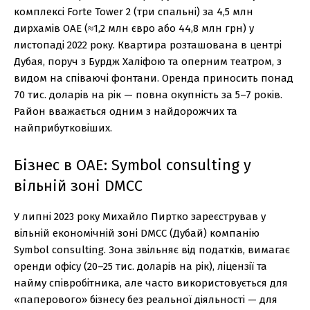
комплексі Forte Tower 2 (три спальні) за 4,5 млн
дирхамів ОАЕ (≈1,2 млн євро або 44,8 млн грн) у
листопаді 2022 року. Квартира розташована в центрі
Дубая, поруч з Бурдж Халіфою та оперним театром, з
видом на співаючі фонтани. Оренда приносить понад
70 тис. доларів на рік — повна окупність за 5–7 років.
Район вважається одним з найдорожчих та
найприбутковіших.
Бізнес в ОАЕ: Symbol consulting у
вільній зоні DMCC
У липні 2023 року Михайло Пиртко зареєстрував у
вільній економічній зоні DMCC (Дубай) компанію
Symbol consulting. Зона звільняє від податків, вимагає
оренди офісу (20–25 тис. доларів на рік), ліцензії та
найму співробітника, але часто використовується для
«паперового» бізнесу без реальної діяльності — для