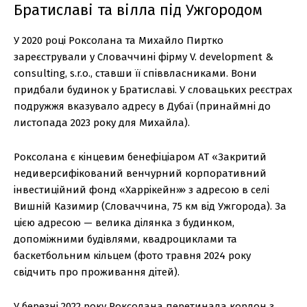
Братиславі та вілла під Ужгородом
У 2020 році Роксолана та Михайло Пиртко
зареєстрували у Словаччині фірму V. development &
consulting, s.r.o., ставши її співвласниками. Вони
придбали будинок у Братиславі. У словацьких реєстрах
подружжя вказувало адресу в Дубаї (принаймні до
листопада 2023 року для Михайла).
Роксолана є кінцевим бенефіціаром АТ «Закритий
недиверсифікований венчурний корпоративний
інвестиційний фонд «Харрікейн»» з адресою в селі
Вишній Казимир (Словаччина, 75 км від Ужгорода). За
цією адресою — велика ділянка з будинком,
допоміжними будівлями, квадроциклами та
баскетбольним кільцем (фото травня 2024 року
свідчить про проживання дітей).
У березні 2022 року Роксолана перетинала кордон з