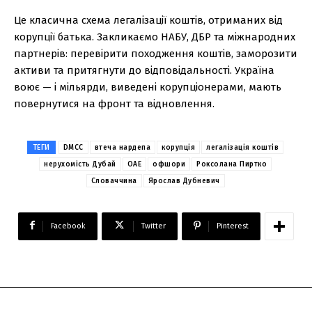
Це класична схема легалізації коштів, отриманих від
корупції батька. Закликаємо НАБУ, ДБР та міжнародних
партнерів: перевірити походження коштів, заморозити
активи та притягнути до відповідальності. Україна
воює — і мільярди, виведені корупціонерами, мають
повернутися на фронт та відновлення.
ТЕГИ
DMCC
втеча нардепа
корупція
легалізація коштів
нерухомість Дубай
ОАЕ
офшори
Роксолана Пиртко
Словаччина
Ярослав Дубневич
Facebook
Twitter
Pinterest