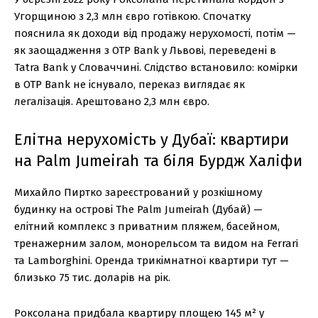
Угорщиною з 2,3 млн євро готівкою. Спочатку
пояснила як доходи від продажу нерухомості, потім —
як заощадження з OTP Bank у Львові, переведені в
Tatra Bank у Словаччині. Слідство встановило: комірки
в OTP Bank не існувало, переказ виглядає як
легалізація. Арештовано 2,3 млн євро.
Елітна нерухомість у Дубаї: квартири
на Palm Jumeirah та біля Бурдж Халіфи
Михайло Пиртко зареєстрований у розкішному
будинку на острові The Palm Jumeirah (Дубай) —
елітний комплекс з приватним пляжем, басейном,
тренажерним залом, монорельсом та видом на Ferrari
та Lamborghini. Оренда трикімнатної квартири тут —
близько 75 тис. доларів на рік.
Роксолана придбала квартиру площею 145 м² у