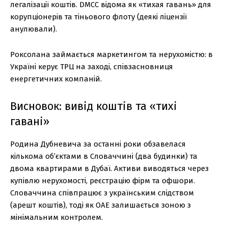
легалізації коштів. DMCC відома як «тихая гавань» для
корупціонерів та тіньового флоту (деякі ліцензії
анулювали).
Роксолана займається маркетингом та нерухомістю: в
Україні керує ТРЦ на заході, співзасновниця
енергетичних компаній.
Висновок: вивід коштів та «тихі
гавані»
Родина Дубневича за останні роки обзавелася
кількома об’єктами в Словаччині (два будинки) та
двома квартирами в Дубаї. Активи виводяться через
купівлю нерухомості, реєстрацію фірм та офшори.
Словаччина співпрацює з українським слідством
(арешт коштів), тоді як ОАЕ залишається зоною з
мінімальним контролем.