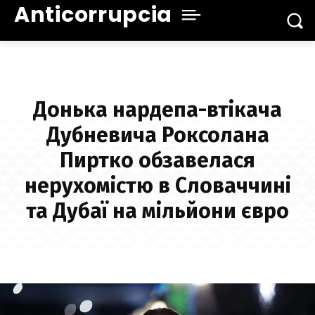
Anticorrupcia
Донька нардепа-втікача
Дубневича Роксолана
Пиртко обзавелася
нерухомістю в Словаччині
та Дубаї на мільйони євро