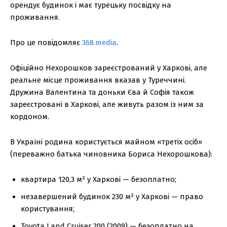
орендує будинок і має турецьку посвідку на
проживання.
Про це повідомляє
368.media
.
Офіційно Нехорошков зареєстрований у Харкові, але
реальне місце проживання вказав у Туреччині.
Дружина Валентина та доньки Єва й Софія також
зареєстровані в Харкові, але живуть разом із ним за
кордоном.
В Україні родина користується майном «третіх осіб»
(переважно батька чиновника Бориса Нехорошкова):
квартира 120,3 м² у Харкові — безоплатно;
незавершений будинок 230 м² у Харкові — право
користування;
Toyota Land Cruiser 200 (2009) — безоплатно на