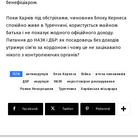
бенефіціаром.
Поки Харків під обстрілами, чиновник блоку Кернеса
спокійно живе в Туреччині, користується майном
батька і не показує жодного офіційного доходу.
Питання до НАЗК і ДБР: як посадовець без доходів
утримує сім’ю за кордоном і чому це не зацікавило
нікого з контролюючих органів?
ТЕГИ
антикорупція
блок Кернеса
Війна
втеча чиновників
ДБР
корупція
НАЗК
недостовірне декларування
Роман Нехорошков
Туреччина
Харківська міськрада
Facebook
Twitter
Pinterest