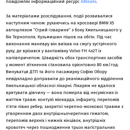
повідомляє інформаційний ресурс
ABleaks
.
За матеріалами розслідування, події розвивалися
наступним чином: рухаючись на кросовері BMW X5
автошляхом “Стрий-Ізварине” з боку Хмельницького у
бік Тернополя, Кузьмишин пішов на обгін. Під час
виконання маневру він виїхав на смугу зустрічного
руху, де врізався у вантажівку Volvo FH 4x2T із
напівпричепом. Швидкість обох транспортних засобів
у момент зіткнення становила орієнтовно 80 км/год.
Винуватця ДТП та його пасажирку Софію Обору
невідкладно доправили до реанімаційного відділення
Хмельницької обласної лікарні. Лікарям не вдалося
врятувати дівчину — вона померла від несумісних із
життям травм: контузії міокарда, інфаркту, переломів
п’яти лівих ребер, закритої черепно-мозкової травми з
утворенням двох внутрішньочерепних гематом,
переломів верхніх і нижніх кінцівок, внутрішніх
кровотеч через пошкодження трьох магістральних