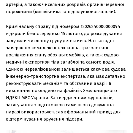
артерій, а також чисельних розривів органів черевної
порожнини (кишківника та підшлункової залози).
Кримінальну справу під номером 12026240000000094
відкрили безпосередньо 15 лютого, до розслідування
залучили численну групу детективів. На сьогодні
завершено комплексні технічні та трасологічні
дослідження стану обох автомобілів, а також судово-
медичні експертизи тіла загиблої та самого водія.
Єдиною нереалізованою залишається ключова судова
інженерно-транспортна експертиза, яка має детально
реконструювати механізм та обставини аварії. Її
виконання покладено на фахівців Хмельницького
НДЕКЦ МВС України. За твердженням журналістів,
затягування з підготовкою саме цього документа
наразі використовується як формальний привід для
відтермінування вручення підозри.