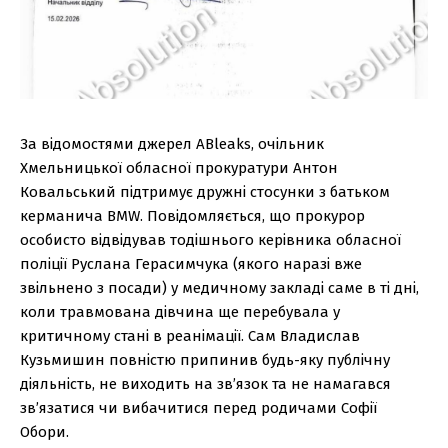
За відомостями джерел ABleaks, очільник
Хмельницької обласної прокуратури Антон
Ковальський підтримує дружні стосунки з батьком
керманича BMW. Повідомляється, що прокурор
особисто відвідував тодішнього керівника обласної
поліції Руслана Герасимчука (якого наразі вже
звільнено з посади) у медичному закладі саме в ті дні,
коли травмована дівчина ще перебувала у
критичному стані в реанімації. Сам Владислав
Кузьмишин повністю припинив будь-яку публічну
діяльність, не виходить на зв’язок та не намагався
зв’язатися чи вибачитися перед родичами Софії
Обори.