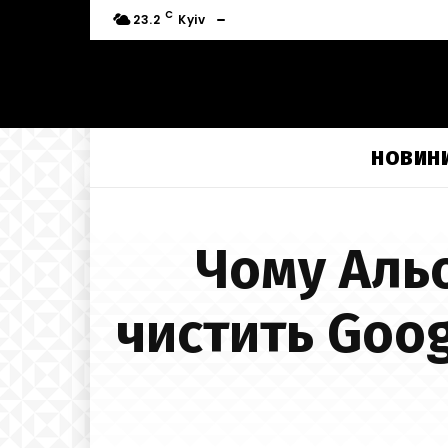
C
23.2
Kyiv
НОВИН
Чому Аль
чистить Goog