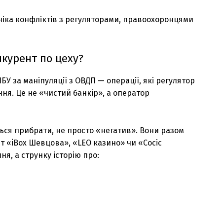
роніка конфліктів з регуляторами, правоохоронцями
нкурент по цеху?
У за маніпуляції з ОВДП — операції, які регулятор
ня. Це не «чистий банкір», а оператор
ються прибрати, не просто «негатив». Вони разом
ит «iBox Шевцова», «LEO казино» чи «Сосіс
я, а струнку історію про: