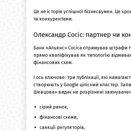
Це не історія успішної бізнесвумен. Це х
та конкурентами.
Олександр Сосіс: партнер чи ко
Банк «Альянс» Сосіса отримував штрафи НБ
прямо кваліфікував як типологію відмиван
фінансових схем.
І ось ключове: три публікації, які намага
створюють у Google цілісний кластер. Зап
Шевцова» видає не розрізнені звинуваченн
сірий ринок,
фінансові схеми,
санкції регуляторів,