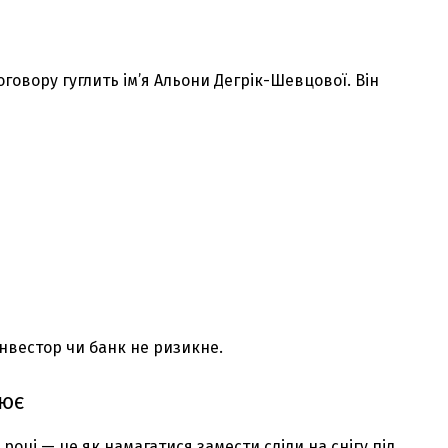
говору гуглить ім’я Альони Дегрік-Шевцової. Він
інвестор чи банк не ризикне.
цює
році — це як намагатися замести сліди на снігу під