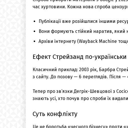
час хуртовини. Кожна нова спроба цензур
Публікації вже розійшлися іншими рес
Вони формують стійкий наратив, який 
Архіви інтернету (Wayback Machine тощо
Ефект Стрейзанд по-українськи
Класичний приклад: 2003 рік, Барбра Стре
з сайту. До позову — 6 переглядів. Після — 
Тепер про зв’язки Дегрік-Шевцової з Сосіс
знають усі, хто почув про спроби їх видали
Суть конфлікту
Це не боротьба «чесного бізнесу» проти «н