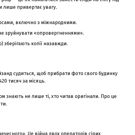
и лише привертає увагу.
урсами, включно з міжнародними.
не зруйнувати «опровергненнями».
) зберігають копії назавжди.
йзанд судиться, щоб прибрати фото свого будинку
420 тисяч за місяць.
ом знають не лише ті, хто читав оригінали. Про це
ти.
ечесного». Це війна двох операторів сірих