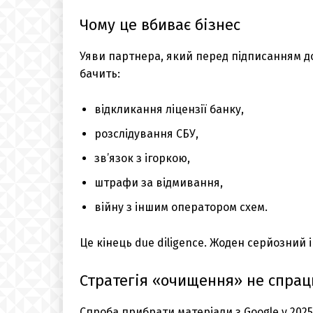
Чому це вбиває бізнес
Уяви партнера, який перед підписанням до
бачить:
відкликання ліцензії банку,
розслідування СБУ,
зв’язок з ігоркою,
штрафи за відмивання,
війну з іншим оператором схем.
Це кінець due diligence. Жоден серйозний 
Стратегія «очищення» не спра
Спроба прибрати матеріали з Google у 2025 