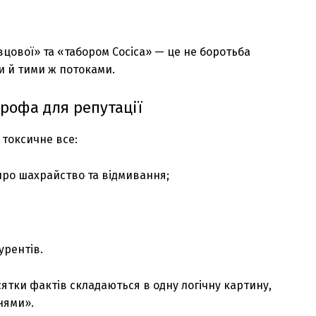
цової» та «табором Сосіса» — це не боротьба
и й тими ж потоками.
трофа для репутації
 токсичне все:
 про шахрайство та відмивання;
урентів.
сятки фактів складаються в одну логічну картину,
нями».