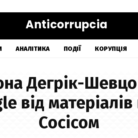
Anticorrupcia
И
АНАЛІТИКА
ПОДІЇ
КОРУПЦІЯ
она Дегрік-Шевцо
le від матеріалів 
Сосісом