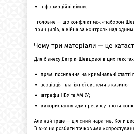
інформаційні війни.
І головне — що конфлікт між «табором Шев
принципів, а війна за контроль над одним
Чому три матеріали — це катас
Для бізнесу Дегрік-Шевцової в цих текстах
прямі посилання на кримінальні статті
асоціація платіжної системи з казино;
штрафи НБУ та АМКУ;
використання адмінресурсу проти конк
Але найгірше — цілісний наратив. Коли де
її вже не розбити точковими «спростуван