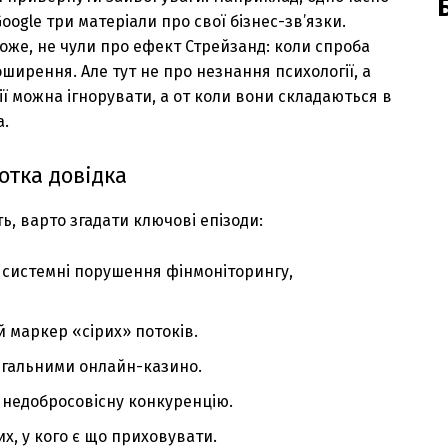
ogle три матеріали про свої бізнес-зв’язки.
оже, не чули про ефект Стрейзанд: коли спроба
ирення. Але тут не про незнання психології, а
ії можна ігнорувати, а от коли вони складаються в
а.
отка довідка
ть, варто згадати ключові епізоди:
а системні порушення фінмоніторингу,
маркер «сірих» потоків.
легальними онлайн-казино.
недобросовісну конкуренцію.
их, у кого є що приховувати.