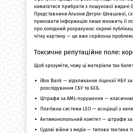
намагатися прибрати з пошукової видачі Go
Представники Альони Дегрік-Шевцової, сх
приховати інформацію лише множить її пош
про холодний розрахунок: окремі публікац
чітку картину — це вже серйозна проблем
Токсичне репутаційне поле: кор
Щоб зрозуміти, чому ці матеріали так боля
iBox Bank — відкликання ліцензії НБУ з
розслідування СБУ та БЕБ.
Штрафи за AML-порушення — класичний 
Платіжна система LEO — асоціації з не
Антимонопольний комітет — штрафи за 
Судові війни з медіа — типова тактика т