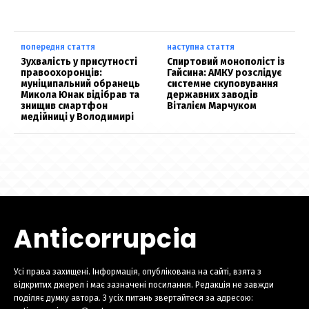
попередня стаття
наступна стаття
Зухвалість у присутності
Спиртовий монополіст із
правоохоронців:
Гайсина: АМКУ розслідує
муніципальний обранець
системне скуповування
Микола Юнак відібрав та
державних заводів
знищив смартфон
Віталієм Марчуком
медійниці у Володимирі
Anticorrupcia
Усі права захищені. Інформація, опублікована на сайті, взята з
відкритих джерел і має зазначені посилання. Редакція не завжди
поділяє думку автора. З усіх питань звертайтеся за адресою: