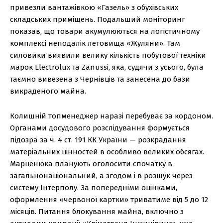
привезли вантажівкою «Газель» з обухівських
складських приміщень. Подальший моніторинг
показав, що товари акумулюються на логістичному
комплексі неподалік летовища «Жуляни». Там
силовики виявили велику кількість побутової техніки
марок Electrolux та Zanussi, яка, судячи з усього, була
таємно вивезена з Чернівців та занесена до бази
викраденого майна.
Колишній топменеджер наразі перебуває за кордоном.
Органами досудового розслідування формується
підозра за ч. 4 ст. 191 КК України — розкрадання
матеріальних цінностей в особливо великих обсягах.
Марценюка планують оголосити спочатку в
загальнонаціональний, а згодом і в розшук через
систему Інтерполу. За попередніми оцінками,
оформлення «червоної картки» триватиме від 5 до 12
місяців. Питання блокування майна, включно з