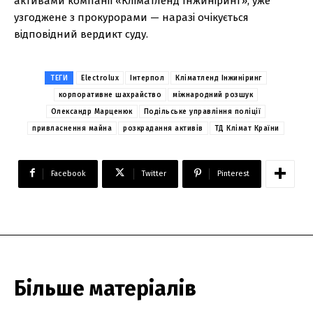
активами компанії «Кліматленд Інжиніринг», уже
узгоджене з прокурорами — наразі очікується
відповідний вердикт суду.
ТЕГИ
Electrolux
Інтерпол
Кліматленд Інжиніринг
корпоративне шахрайство
міжнародний розшук
Олександр Марценюк
Подільське управління поліції
привласнення майна
розкрадання активів
ТД Клімат Країни
Facebook
Twitter
Pinterest
Більше матеріалів