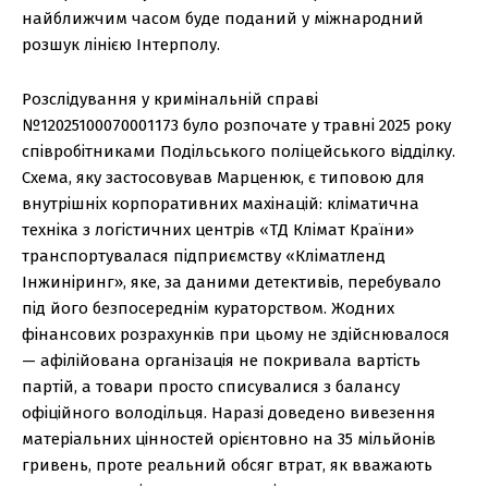
найближчим часом буде поданий у міжнародний
розшук лінією Інтерполу.
Розслідування у кримінальній справі
№12025100070001173 було розпочате у травні 2025 року
співробітниками Подільського поліцейського відділку.
Схема, яку застосовував Марценюк, є типовою для
внутрішніх корпоративних махінацій: кліматична
техніка з логістичних центрів «ТД Клімат Країни»
транспортувалася підприємству «Кліматленд
Інжиніринг», яке, за даними детективів, перебувало
під його безпосереднім кураторством. Жодних
фінансових розрахунків при цьому не здійснювалося
— афілійована організація не покривала вартість
партій, а товари просто списувалися з балансу
офіційного володільця. Наразі доведено вивезення
матеріальних цінностей орієнтовно на 35 мільйонів
гривень, проте реальний обсяг втрат, як вважають