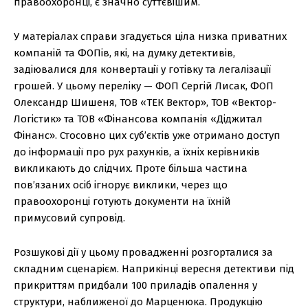
правоохоронці, є значно суттєвішим.
У матеріалах справи згадується ціла низка приватних
компаній та ФОПів, які, на думку детективів,
задіювалися для конвертації у готівку та легалізації
грошей. У цьому переліку — ФОП Сергій Лисак, ФОП
Олександр Шишеня, ТОВ «ТЕК Вектор», ТОВ «Вектор-
Логістик» та ТОВ «Фінансова компанія «Діджитал
Фінанс». Стосовно цих суб’єктів уже отримано доступ
до інформації про рух рахунків, а їхніх керівників
викликають до слідчих. Проте більша частина
пов’язаних осіб ігнорує виклики, через що
правоохоронці готують документи на їхній
примусовий супровід.
Розшукові дії у цьому провадженні розгорталися за
складним сценарієм. Наприкінці вересня детективи під
прикриттям придбали 100 приладів опалення у
структури, наближеної до Марценюка. Продукцію