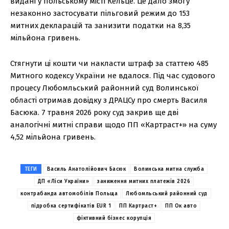
видані у польському місті Кельце. Це дало змогу
незаконно застосувати пільговий режим до 153
митних декларацій та занизити податки на 8,35
мільйона гривень.
Стягнути ці кошти чи накласти штраф за статтею 485
Митного кодексу України не вдалося. Під час судового
процесу Любомльський районний суд Волинської
області отримав довідку з ДРАЦСу про смерть Василя
Басюка. 7 травня 2026 року суд закрив ще дві
аналогічні митні справи щодо ПП «Картраст+» на суму
4,52 мільйона гривень.
ТЕГИ
Василь Анатолійович Басюк
Волинська митна служба
ДП «Ліси України»
заниження митних платежів 2026
контрабанда автомобілів Польща
Любомльський районний суд
підробка сертифікатів EUR 1
ПП Картраст+
ПП Ок авто
фіктивний бізнес корупція