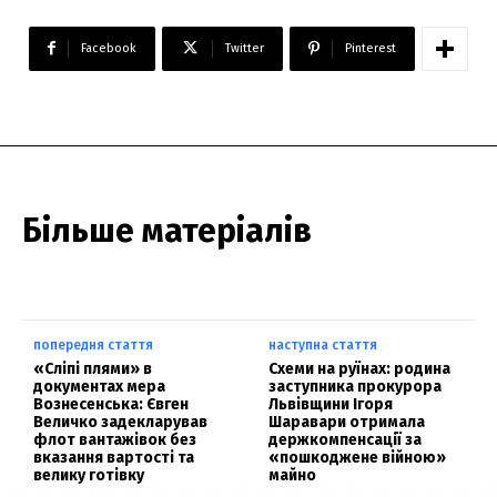
Facebook
Twitter
Pinterest
Більше матеріалів
попередня стаття
наступна стаття
«Сліпі плями» в
Схеми на руїнах: родина
документах мера
заступника прокурора
Вознесенська: Євген
Львівщини Ігоря
Величко задекларував
Шаравари отримала
флот вантажівок без
держкомпенсації за
вказання вартості та
«пошкоджене війною»
велику готівку
майно