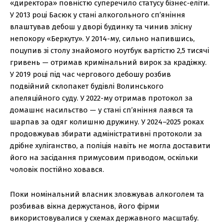
«директора» повністю суперечило статусу бізнес-еліти.
У 2013 році Басюк у стані алкогольного сп’яніння
влаштував дебош у дворі будинку та чинив злісну
непокору «Беркуту». У 2014-му, сильно напившись,
поцупив зі столу знайомого ноутбук вартістю 2,5 тисячі
гривень — отримав кримінальний вирок за крадіжку.
У 2019 році під час чергового дебошу розбив
подвійний склопакет будівлі Волинського
апеляційного суду. У 2022-му отримав протокол за
домашнє насильство — у стані сп’яніння лаявся та
шарпав за одяг колишню дружину. У 2024–2025 роках
продовжував збирати адміністративні протоколи за
дрібне хуліганство, а поліція навіть не могла доставити
його на засідання примусовим приводом, оскільки
чоловік постійно ховався.
Поки номінальний власник зловжував алкоголем та
розбивав вікна держустанов, його фірми
використовувалися у схемах державного масштабу.