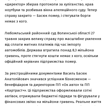
«директор» збирав протоколи за хуліганство, крав
ноутбуки та розбивав вікна апеляційного суду. Тепер
справу закрито — Басюк помер, і стягувати борги
немає з кого.
Любомльський районний суд Волинської області 27
травня закрив велику справу про масштабне ухилення
від сплати митних платежів під час імпорту
автомобілів. Держава втратила понад 8,3 мільйона
гривень, проте стягнути кошти немає з кого, оскільки
офіційний керівник підприємства помер.
За реєстраційними документами Василь Басюк
Анатолійович значився успішним бізнесменом —
бенефіціаром та директором ПП «Ок авто» та ПП
«Картраст+». Ці підприємства оформлювали сотні
автівок, отримували бюджетні підряди та фігурували у
фінансових звітах на мільйони гривень. Реальне життя