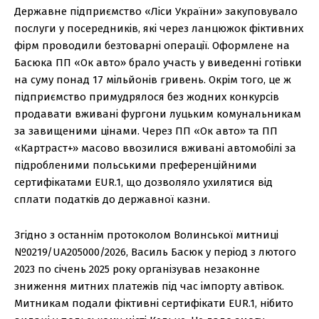
Державне підприємство «Ліси України» закуповувало
послуги у посередників, які через ланцюжок фіктивних
фірм проводили безтоварні операції. Оформлене на
Басюка ПП «Ок авто» брало участь у виведенні готівки
на суму понад 17 мільйонів гривень. Окрім того, це ж
підприємство примудрялося без жодних конкурсів
продавати вживані фургони луцьким комунальникам
за завищеними цінами. Через ПП «Ок авто» та ПП
«Картраст+» масово ввозилися вживані автомобілі за
підробленими польськими преференційними
сертифікатами EUR.1, що дозволяло ухилятися від
сплати податків до державної казни.
Згідно з останнім протоколом Волинської митниці
№0219/UA205000/2026, Василь Басюк у період з лютого
2023 по січень 2025 року організував незаконне
зниження митних платежів під час імпорту автівок.
Митникам подали фіктивні сертифікати EUR.1, нібито