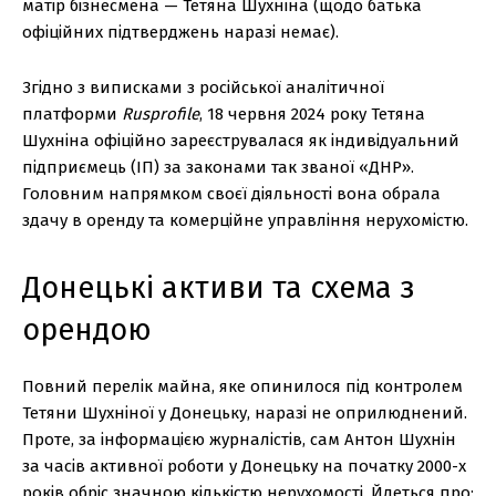
матір бізнесмена — Тетяна Шухніна (щодо батька
офіційних підтверджень наразі немає).
Згідно з виписками з російської аналітичної
платформи
Rusprofile
, 18 червня 2024 року Тетяна
Шухніна офіційно зареєструвалася як індивідуальний
підприємець (ІП) за законами так званої «ДНР».
Головним напрямком своєї діяльності вона обрала
здачу в оренду та комерційне управління нерухомістю.
Донецькі активи та схема з
орендою
Повний перелік майна, яке опинилося під контролем
Тетяни Шухніної у Донецьку, наразі не оприлюднений.
Проте, за інформацією журналістів, сам Антон Шухнін
за часів активної роботи у Донецьку на початку 2000-х
років обріс значною кількістю нерухомості. Йдеться про: