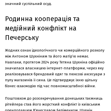
значний суспільний осуд.
Родинна кооперація та
медійний конфлікт на
Печерську
Жодних ознак ідеологічного чи комерційного розколу
між Антоном Шухніним та його матір’ю немає.
Навпаки, протягом 2024 року Тетяна Шухніна офіційно
значилася власницею інтернет-платформи, через яку
реалізовувався брендовий одяг та люксові аксесуари з
пулу магазинів її сина. Це підтверджує їхню щільну
бізнес-взаємодію під час повномасштабної війни.
Поштовхом до розсекречування донецьких таємниць
рітейлера став його жорсткий конфлікт із київським
орендодавцем В’ячеславом Беліменком. Шухнін