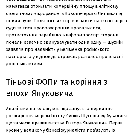
намагався отримати комерційну площу в елітному
столичному мікрорайоні «Новопечерські Липки» під
новий бутік. Після того як спроби зайти на об’єкт через
суди та тиск правоохоронців провалилися,
протистояння перейшло в інформпростір: сторони
почали взаємно звинувачувати одна одну — Шухнін
заявляв про наявність у Беліменка російського
паспорта, а у відповідь отримав розголос про власні
донецькі активи.
Тіньові ФОПи та коріння з
епохи Януковича
Аналітики наголошують, що запуск та первинне
розширення мережі luxury-бутіків Шухніна відбувалися
ще за часів президентства Віктора Януковича. Перші
кроки у великому бізнесі журналісти пов’язують із