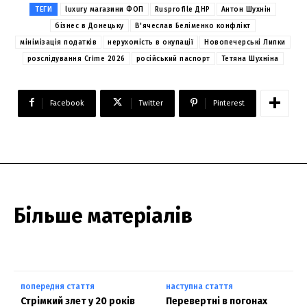
ТЕГИ
luxury магазини ФОП
Rusprofile ДНР
Антон Шухнін
бізнес в Донецьку
В'ячеслав Беліменко конфлікт
мінімізація податків
нерухомість в окупації
Новопечерські Липки
розслідування Crime 2026
російський паспорт
Тетяна Шухніна
Facebook
Twitter
Pinterest
Більше матеріалів
попередня стаття
наступна стаття
Стрімкий злет у 20 років
Перевертні в погонах