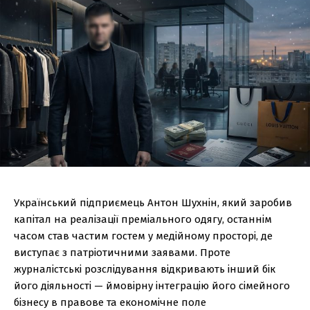
Український підприємець Антон Шухнін, який заробив
капітал на реалізації преміального одягу, останнім
часом став частим гостем у медійному просторі, де
виступає з патріотичними заявами. Проте
журналістські розслідування відкривають інший бік
його діяльності — ймовірну інтеграцію його сімейного
бізнесу в правове та економічне поле