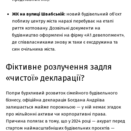
ЖК на вулиці Швабській:
новий будівельний об’єкт
поблизу центру міста наразі перебуває на етапі
риття котловану. Дозвільні документи на
будівництво оформлені на фірму «А1 девелопмент»,
де співвласниками знову ж таки є ексдружина та
син очільника міста.
Фіктивне розлучення задля
«чистої» декларації?
Попри бурхливий розвиток сімейного будівельного
бізнесу, офіційна декларація Богдана Андріїва
залишається майже порожньою — у ній немає згадок
про мільйонні активи чи корпоративні права.
Причина полягає в тому, що у 2024 році — акурат перед
стартом наймасштабніших будівельних проєктів —