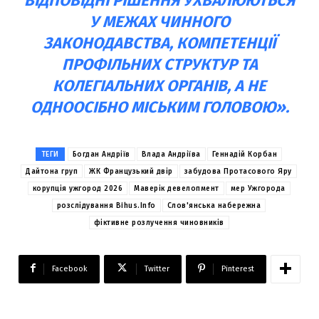
ВІДПОВІДНІ РІШЕННЯ УХВАЛЮЮТЬСЯ
У МЕЖАХ ЧИННОГО
ЗАКОНОДАВСТВА, КОМПЕТЕНЦІЇ
ПРОФІЛЬНИХ СТРУКТУР ТА
КОЛЕГІАЛЬНИХ ОРГАНІВ, А НЕ
ОДНООСІБНО МІСЬКИМ ГОЛОВОЮ».
ТЕГИ
Богдан Андріїв
Влада Андріїва
Геннадій Корбан
Дайтона груп
ЖК Французький двір
забудова Протасового Яру
корупція ужгород 2026
Маверік девелопмент
мер Ужгорода
розслідування Bihus.Info
Слов'янська набережна
фіктивне розлучення чиновників
Facebook
Twitter
Pinterest