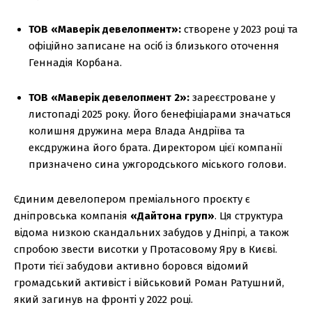
ТОВ «Маверік девелопмент»:
створене у 2023 році та
офіційно записане на осіб із близького оточення
Геннадія Корбана.
ТОВ «Маверік девелопмент 2»:
зареєстроване у
листопаді 2025 року. Його бенефіціарами значаться
колишня дружина мера Влада Андріїва та
ексдружина його брата. Директором цієї компанії
призначено сина ужгородського міського голови.
Єдиним девелопером преміального проєкту є
дніпровська компанія
«Дайтона груп»
. Ця структура
відома низкою скандальних забудов у Дніпрі, а також
спробою звести висотки у Протасовому Яру в Києві.
Проти тієї забудови активно боровся відомий
громадський активіст і військовий Роман Ратушний,
який загинув на фронті у 2022 році.