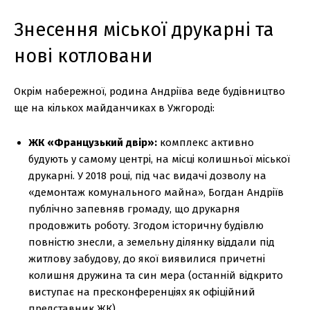
Знесення міської друкарні та
нові котловани
Окрім набережної, родина Андріїва веде будівництво
ще на кількох майданчиках в Ужгороді:
ЖК «Французький двір»:
комплекс активно
будують у самому центрі, на місці колишньої міської
друкарні. У 2018 році, під час видачі дозволу на
«демонтаж комунального майна», Богдан Андріїв
публічно запевняв громаду, що друкарня
продовжить роботу. Згодом історичну будівлю
повністю знесли, а земельну ділянку віддали під
житлову забудову, до якої виявилися причетні
колишня дружина та син мера (останній відкрито
виступає на пресконференціях як офіційний
представник ЖК).